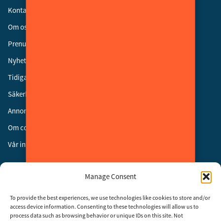
Kontakt
Om oss
Prenumerera
Nyhetsbrev
Tidigare nummer
Säkerhetsgalan
Annonsera
Om cookies
Vår integritetspolicy
Följ oss
Manage Consent
Facebook
To provide the best experiences, we use technologies like cookies to store and/or
Instagram
access device information. Consenting to these technologies will allow us to
process data such as browsing behavior or unique IDs on this site. Not