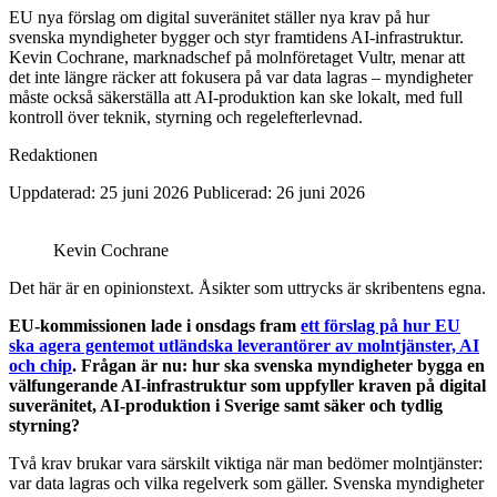
EU nya förslag om digital suveränitet ställer nya krav på hur
svenska myndigheter bygger och styr framtidens AI-infrastruktur.
Kevin Cochrane, marknadschef på molnföretaget Vultr, menar att
det inte längre räcker att fokusera på var data lagras – myndigheter
måste också säkerställa att AI-produktion kan ske lokalt, med full
kontroll över teknik, styrning och regelefterlevnad.
Redaktionen
Uppdaterad: 25 juni 2026
Publicerad: 26 juni 2026
Kevin Cochrane
Det här är en opinionstext. Åsikter som uttrycks är skribentens egna.
EU-kommissionen lade i onsdags fram
ett förslag på hur EU
ska agera gentemot utländska leverantörer av molntjänster, AI
och chip
. Frågan är nu: hur ska svenska myndigheter bygga en
välfungerande AI-infrastruktur som uppfyller kraven på digital
suveränitet, AI-produktion i Sverige samt säker och tydlig
styrning?
Två krav brukar vara särskilt viktiga när man bedömer molntjänster:
var data lagras och vilka regelverk som gäller. Svenska myndigheter