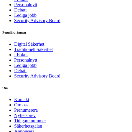
Personalnytt
Debatt
Lediga jobb
Security Advisory Board
Populära ämnen
Digital Säkerhet
Traditionell Säkerhet
I Fokus
Personalnytt
Lediga jobb
Debatt
Security Advisory Board
Om
Kontakt
Om oss
Prenumerera
Nyhetsbrev
Tidigare nummer
Säkerhetsgalan
Annonsera