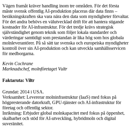
Vägen framåt kräver handling inom tre områden. För det första
måste svensk offentlig AI-produktion placeras där data finns –
beräkningskraften ska vara nära den data som myndigheter förvaltar.
För det andra behövs en välutvecklad drift för att hantera stigande
kostnader för AI-infrastruktur. För det tredje krävs strategisk
självständighet genom teknik som följer lokala standarder och
värderingar samtidigt som prestandan är lika hög som hos globala
molnleverantörer. På så sätt tar svenska och europeiska myndigheter
kontroll över sin AI-produktion och kan utveckla samhällsservicen
för medborgarna.
Kevin Cochrane
Marknadschef, molnföretaget Vultr
Faktaruta: Viltr
Grundat: 2014 i USA.
Verksamhet: Levererar molninfrastruktur (IaaS) med fokus på
högpresterande datorkraft, GPU-tjänster och AI-infrastruktur för
företag och offentlig sektor.
Inriktning: Erbjuder global molnkapacitet med fokus på öppenhet,
skalbarhet och stöd för AI-utveckling, hybridmoln och digital
suveränitet.