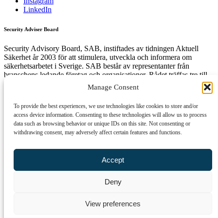
Instagram
LinkedIn
Security Adviser Board
Security Advisory Board, SAB, instiftades av tidningen Aktuell
Säkerhet år 2003 för att stimulera, utveckla och informera om
säkerhetsarbetet i Sverige. SAB består av representanter från
branschens ledande företag och organisationer. Rådet träffas tre till
fyra gånger per år och diskuterar aktuella säkerhetsfrågor.
Manage Consent
To provide the best experiences, we use technologies like cookies to store and/or
access device information. Consenting to these technologies will allow us to process
Få den senaste säkerhetsinformationen först
data such as browsing behavior or unique IDs on this site. Not consenting or
withdrawing consent, may adversely affect certain features and functions.
Anmäl dig till vårt nyhetsbrev!
Epost
Accept
Prenumerera
Deny
Genom att klicka på "Prenumerera" ger du samtycke till att vi sparar
och använder dina personuppgifter i enlighet med vår
View preferences
integritetspolicy.