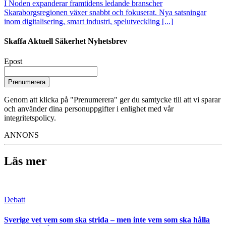
I Noden expanderar framtidens ledande branscher
Skaraborgsregionen växer snabbt och fokuserat. Nya satsningar
inom digitalisering, smart industri, spelutveckling [...]
Skaffa Aktuell Säkerhet Nyhetsbrev
Epost
Prenumerera
Genom att klicka på "Prenumerera" ger du samtycke till att vi sparar
och använder dina personuppgifter i enlighet med vår
integritetspolicy.
ANNONS
Läs mer
Debatt
Sverige vet vem som ska strida – men inte vem som ska hålla