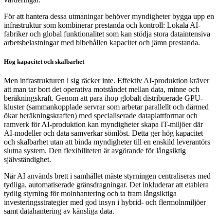
För att hantera dessa utmaningar behöver myndigheter bygga upp en
infrastruktur som kombinerar prestanda och kontroll: Lokala AI-
fabriker och global funktionalitet som kan stödja stora dataintensiva
arbetsbelastningar med bibehållen kapacitet och jämn prestanda.
Hög kapacitet och skalbarhet
Men infrastrukturen i sig räcker inte. Effektiv AI-produktion kräver
att man tar bort det operativa motståndet mellan data, minne och
beräkningskraft. Genom att para ihop globalt distribuerade GPU-
kluster (sammankopplade servrar som arbetar parallellt och därmed
ökar beräkningskraften) med specialiserade dataplattformar och
ramverk för AI-produktion kan myndigheter skapa IT-miljöer där
AI-modeller och data samverkar sömlöst. Detta ger hög kapacitet
och skalbarhet utan att binda myndigheter till en enskild leverantörs
slutna system. Den flexibiliteten är avgörande för långsiktig
självständighet.
När AI används brett i samhället måste styrningen centraliseras med
tydliga, automatiserade gränsdragningar. Det inkluderar att etablera
tydlig styrning för molnhantering och ta fram långsiktiga
investeringsstrategier med god insyn i hybrid- och flermolnmiljöer
samt datahantering av känsliga data.