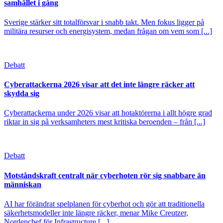
samhället i gång
Sverige stärker sitt totalförsvar i snabb takt. Men fokus ligger på
militära resurser och energisystem, medan frågan om vem som [...]
Debatt
Cyberattackerna 2026 visar att det inte längre räcker att
skydda sig
Cyberattackerna under 2026 visar att hotaktörerna i allt högre grad
riktar in sig på verksamheters mest kritiska beroenden – från [...]
Debatt
Motståndskraft centralt när cyberhoten rör sig snabbare än
människan
AI har förändrat spelplanen för cyberhot och gör att traditionella
säkerhetsmodeller inte längre räcker, menar Mike Creutzer,
Nordenchef för Infrastructure [...]