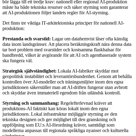
bör lägga till ett tredje krav: nationell eller regional AI-produktion
måste ha både tekniska resurser och säker styrning som garanterar
att AI-produktionen följer landets regler för AI-styrning.
Det finns tre viktiga IT-arkitektoniska principer för nationell AI-
produktion:
Prestanda och svarstid:
Lagar om datahemvist låser ofta känslig
data inom landsgränser. Att placera beräkningskraft nära denna data
tar bort problem med svarstider och kostsamma flaskhalsar för
bandbredd, vilket är avgörande för att AI och agentbaserade system
ska fungera väl.
Strategisk självständighet:
Lokala AI-fabriker skyddar mot
geopolitisk instabilitet och leverantörsbundenhet. Genom att behålla
kontrollen över AI-modeller och träningsmiljöer inom den egna
jurisdiktionen säkerställer man att AI-driften fungerar utan avbrott
och skyddar även immateriell egendom från utländsk kontroll.
Styrning och sammanhang:
Regelefterlevnad kräver att
produktions-AI faktiskt kan köras lokalt inom den egna
jurisdiktionen. Lokal infrastruktur möjliggör styrning av den
tekniska designen och ger möjlighet till den granskning och
uppföljning som EU:s AI-förordning kräver, samtidigt som
modellerna anpassas till regionala språkliga nyanser och kulturella
värderingar.