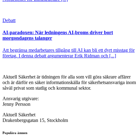
Debatt
AI-paradoxen: När ledningens AI-broms driver bort
morgondagens talanger
Att begränsa medarbetares tillgång till AI kan bli ett dyrt misstag för
företag. I denna debatt argumenterar Erik Ridman och [...]
Aktuell Säkerhet är tidningen för alla som vill göra säkrare affärer
och är därför en säker informationskälla för säkerhets­ansvariga inom
såväl privat som statlig och kommunal sektor.
Ansvarig utgivare:
Jenny Persson
Aktuell Säkerhet
Drakenbergsgatan 15, Stockholm
Populära ämnen