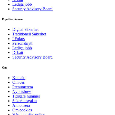
Lediga jobb
Security Advisory Board
Populära ämnen
Digital Säkerhet
Traditionell Säkerhet
I Fokus
Personalnytt
Lediga jobb
Debatt
Security Advisory Board
Om
Kontakt
Om oss
Prenumerera
Nyhetsbrev
Tidigare nummer
Säkerhetsgalan
Annonsera
Om cookies
Vår integritetspolicy