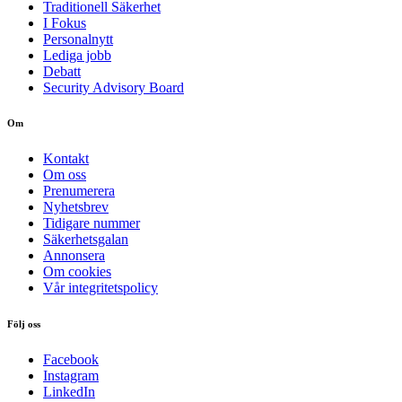
Traditionell Säkerhet
I Fokus
Personalnytt
Lediga jobb
Debatt
Security Advisory Board
Om
Kontakt
Om oss
Prenumerera
Nyhetsbrev
Tidigare nummer
Säkerhetsgalan
Annonsera
Om cookies
Vår integritetspolicy
Följ oss
Facebook
Instagram
LinkedIn