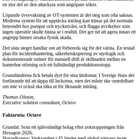
en stor del av den attackyta som angripare söker.
Löpande övervakning av OT-systemen är det steg som ofta saknas.
Moderna system för att upptäcka intrång kan tränas på det normala
beteendet hos pumpar och trycknivåer, och flagga avvikelser som
ingen operatör skulle hinna se i realtid. Det ger tid att agera innan ett
angrepp hinner orsaka fysisk skada.
Det sista steget handlar om att förbereda sig för det värsta. En testad
plan för incidenthantering, säkerhetskopiering av styrlogik och
dokumenterade rutiner för manuell drift är skillnaden mellan en
hanterbar störning och ett fullständigt produktionsstopp.
Grannländerna fick betala dyrt för sina lärdomar. I Sverige finns det
fortfarande tid att täppa till luckorna, men det måste ske omedelbart
om inte vi också ska råka ut för liknande intrång.
Thomas Olsson,
Executive solution consultant, Octave
Faktaruta: Octave
Grundat: Som ett självständigt bolag efter avknoppningen från
Hexagon 2026.
Huvudkontor: Verksamhet i 45 länder med global närvaro inom