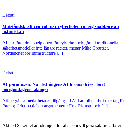
Debatt
Motståndskraft centralt när cyberhoten rör sig snabbare än
människan
AI har förändrat spelplanen för cyberhot och gör att traditionella
säkerhetsmodeller inte längre räcker, menar Mike Creutzer,
Nordenchef för Infrastructure [...]
Debatt
AI-paradoxen: När ledningens AI-broms driver bort
morgondagens talanger
Att begränsa medarbetares tillgång till AI kan bli ett dyrt misstag för
företag. I denna debatt argumenterar Erik Ridman och [...]
Aktuell Säkerhet är tidningen för alla som vill göra säkrare affärer