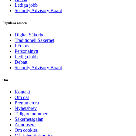
Lediga jobb
Security Advisory Board
Populära ämnen
Digital Säkerhet
Traditionell Säkerhet
I Fokus
Personalnytt
Lediga jobb
Debatt
Security Advisory Board
Om
Kontakt
Om oss
Prenumerera
Nyhetsbrev
Tidigare nummer
Säkerhetsgalan
Annonsera
Om cookies
Vår integritetspolicy