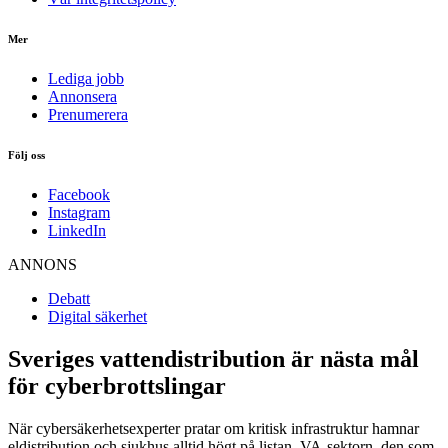
Mer
Lediga jobb
Annonsera
Prenumerera
Följ oss
Facebook
Instagram
LinkedIn
ANNONS
Debatt
Digital säkerhet
Sveriges vattendistribution är nästa mål
för cyberbrottslingar
När cybersäkerhetsexperter pratar om kritisk infrastruktur hamnar
eldistribution och sjukhus alltid högt på listan. VA-sektorn, den som