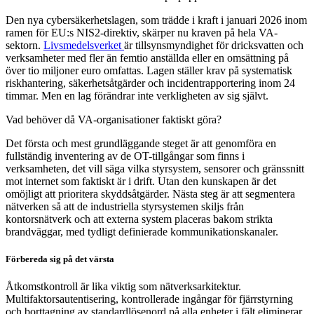
Den nya cybersäkerhetslagen, som trädde i kraft i januari 2026 inom
ramen för EU:s NIS2-direktiv, skärper nu kraven på hela VA-
sektorn.
Livsmedelsverket
är tillsynsmyndighet för dricksvatten och
verksamheter med fler än femtio anställda eller en omsättning på
över tio miljoner euro omfattas. Lagen ställer krav på systematisk
riskhantering, säkerhetsåtgärder och incidentrapportering inom 24
timmar. Men en lag förändrar inte verkligheten av sig självt.
Vad behöver då VA-organisationer faktiskt göra?
Det första och mest grundläggande steget är att genomföra en
fullständig inventering av de OT-tillgångar som finns i
verksamheten, det vill säga vilka styrsystem, sensorer och gränssnitt
mot internet som faktiskt är i drift. Utan den kunskapen är det
omöjligt att prioritera skyddsåtgärder. Nästa steg är att segmentera
nätverken så att de industriella styrsystemen skiljs från
kontorsnätverk och att externa system placeras bakom strikta
brandväggar, med tydligt definierade kommunikationskanaler.
Förbereda sig på det värsta
Åtkomstkontroll är lika viktig som nätverksarkitektur.
Multifaktorsautentisering, kontrollerade ingångar för fjärrstyrning
och borttagning av standardlösenord på alla enheter i fält eliminerar