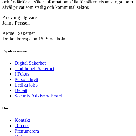
och är därför en säker informationskälla för säkerhets­ansvariga inom
såväl privat som statlig och kommunal sektor.
Ansvarig utgivare:
Jenny Persson
Aktuell Säkerhet
Drakenbergsgatan 15, Stockholm
Populära ämnen
Digital Säkerhet
Traditionell Säkerhet
I Fokus
Personalnytt
Lediga jobb
Debatt
Security Advisory Board
Om
Kontakt
Om oss
Prenumerera