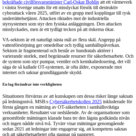
bekräftade civilförsvarsminister Carl-Oskar Bohlin
att ett värmeverk
i västra Sverige utsatts för ett misslyckat försök till destruktiv
cyberattack våren 2025, utfört av en grupp med kopplingar till rysk
underrättelsetjänst. Attacken riktades mot de industriella
styrsystemen som styr den fysiska anläggningen. Den attacken
misslyckades, men är ett tydligt tecken på att riskerna ökar.
VA-sektorn är ett naturligt nästa mål av flera skäl. Angrepp på
vattenförsörjning ger omedelbar och tydlig samhällspåverkan.
Sektorn är fragmenterad och består av hundratals aktörer i
varierande storlek, med begränsade resurser för säkerhetsarbete. Och
de system som styr pumpar, ventiler och kemikaliedosering, det vill
säga de så kallade OT-systemen, är ofta äldre, exponerade mot
internet och saknar grundläggande skydd.
En lag förändrar inte verkligheten
Situationen förvärras av att kunskapen om dessa risker länge saknats
på ledningsnivå. MSB:s
Cybersäkerhetskollen 2025
inkluderade för
första gången en mätning av OT-säkerheten i samhällsviktiga
verksamheter. Resultatet var nedslående. Av de organisationer som
genomförde mätningen klarade bara tre den lägsta godkända nivån
och ingen nådde nivå två. Tyvärr visar mätningar genomgående
sedan 2021 att ledningar inte engagerar sig, att kompetens saknas
och att säkerhetsarbetet ofta stannar på papperet.