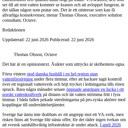
ser till att rent vatten kommer ur kranen och att avloppet fungerar, är
det sällan någon som pratar om. Det är ett ointresse som kan få
allvarliga konsekvenser, menar Thomas Olsson, executive solution
consultant, Octave.
Redaktionen
Uppdaterad: 22 juni 2026
Publicerad: 22 juni 2026
Thomas Olsson, Octave
Det här är en opinionstext. Åsikter som uttrycks är skribentens egna.
Förra vintern
stod danska hushåll i en hel region utan
vattenförsörjning
under flera timmar, efter att hackare tagit kontroll
över ett regionalt vattenverk och höjt trycket i ledningarna tills rören
sprack. Bara några månader senare
öppnade angripare en lucka i ett
norskt vattenkraftverk
på distans och lät vatten strömma fritt i fyra
timmar. I båda fallen pekade utredningarna på pro-ryska aktörer med
kopplingar till underrättelsetjänster.
Sverige har ännu inte drabbats av ett angrepp mot ett VA-verk, men
risken finns att Sverige blir nästa offer, för det råder ingen tvekan om
att svensk samhällsviktig infrastruktur är under attack.
I april 2026