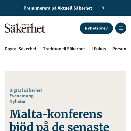
Prenumerera på Aktuell Säkerhet
Nyhetsbrev
ANNONS
Digital Säkerhet
Traditionell Säkerhet
I Fokus
Personal
Digital säkerhet
Evenemang
Nyheter
Malta-konferens
bjöd på de senaste