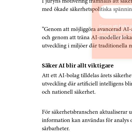
I juryns motivering framhålls att säker o
med ökade säkerhetspolitiska spännin
Genom att klicka p
”Genom att möjliggöra avancerad AI-an
sparar och använde
och genom att träna AI-modeller lokal
integritetspolicy.
utveckling i miljöer där traditionella 
Säker AI blir allt viktigare
Att ett AI-bolag tilldelas årets säkerh
utveckling där artificiell intelligens b
och nationell säkerhet.
För säkerhetsbranschen aktualiserar u
information kan användas för analys o
sårbarheter.