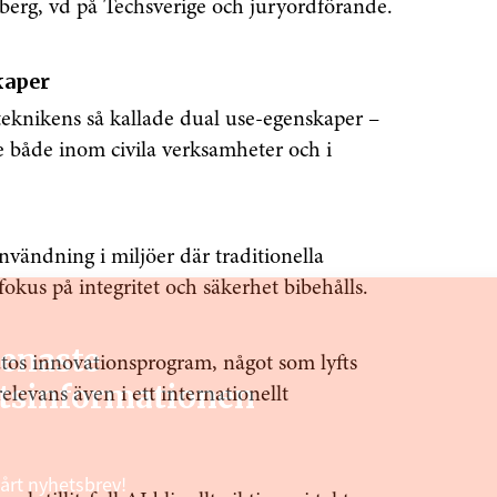
berg, vd på Techsverige och juryordförande.
kaper
teknikens så kallade dual use-egenskaper –
 både inom civila verksamheter och i
nvändning i miljöer där traditionella
okus på integritet och säkerhet bibehålls.
senaste
tos innovationsprogram, något som lyfts
tsinformationen
levans även i ett internationellt
vårt nyhetsbrev!