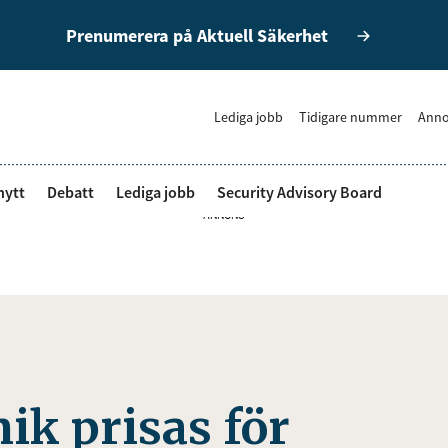
Prenumerera på Aktuell Säkerhet
Lediga jobb
Tidigare nummer
Anno
nytt
Debatt
Lediga jobb
Security Advisory Board
ANNONS
ik prisas för