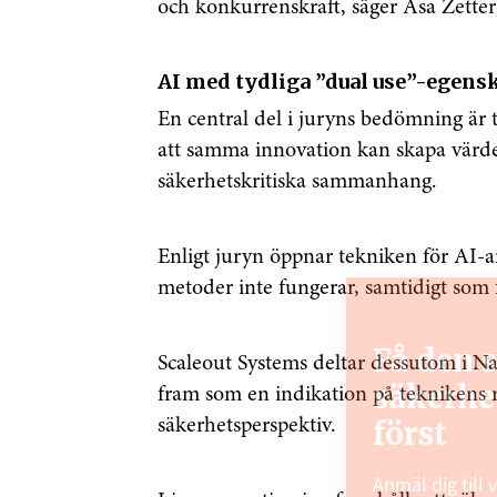
och konkurrenskraft, säger Åsa Zetter
AI med tydliga ”dual use”-egens
En central del i juryns bedömning är 
att samma innovation kan skapa värde
säkerhetskritiska sammanhang.
Enligt juryn öppnar tekniken för AI-a
metoder inte fungerar, samtidigt som f
Få den 
Scaleout Systems deltar dessutom i Na
säkerhe
fram som en indikation på teknikens re
säkerhetsperspektiv.
först
Anmäl dig till 