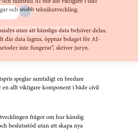
ch tillitsfull AI blir allt viktigare i takt
gar och snabb teknikutveckling.
Prenumerera
å "Prenumerera" ger du samtycke till att vi
alys utan att känsliga data behöver delas,
r dina personuppgifter i enlighet med vår
t där data lagras, öppnar bolaget för AI-
metoder inte fungerar”, skriver juryn.
etspris speglar samtidigt en bredare
lir en allt viktigare komponent i både civil
tvecklingen frågor om hur känslig
ch beslutsstöd utan att skapa nya