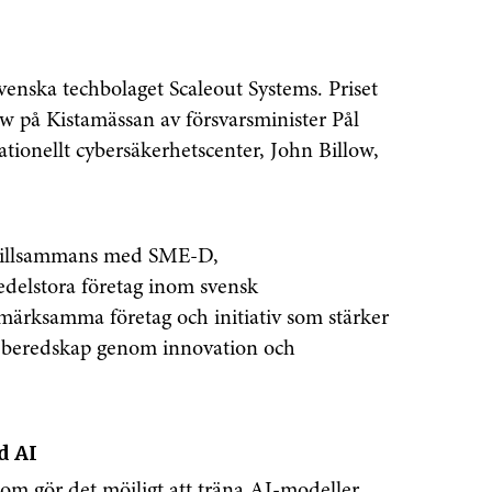
svenska techbolaget Scaleout Systems. Priset
w på Kistamässan av försvarsminister
Pål
ionellt cybersäkerhetscenter, John Billow,
 tillsammans med SME-D,
delstora företag inom svensk
uppmärksamma företag och initiativ som stärker
h beredskap genom innovation och
d AI
som gör det möjligt att träna AI-modeller