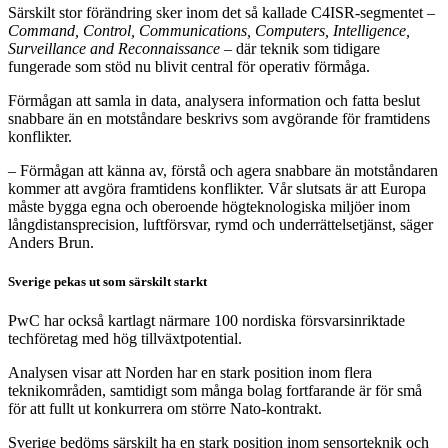
Särskilt stor förändring sker inom det så kallade C4ISR-segmentet –
Command, Control, Communications, Computers, Intelligence,
Surveillance and Reconnaissance
– där teknik som tidigare
fungerade som stöd nu blivit central för operativ förmåga.
Förmågan att samla in data, analysera information och fatta beslut
snabbare än en motståndare beskrivs som avgörande för framtidens
konflikter.
– Förmågan att känna av, förstå och agera snabbare än motståndaren
kommer att avgöra framtidens konflikter. Vår slutsats är att Europa
måste bygga egna och oberoende högteknologiska miljöer inom
långdistansprecision, luftförsvar, rymd och underrättelsetjänst, säger
Anders Brun.
Sverige pekas ut som särskilt starkt
PwC har också kartlagt närmare 100 nordiska försvarsinriktade
techföretag med hög tillväxtpotential.
Analysen visar att Norden har en stark position inom flera
teknikområden, samtidigt som många bolag fortfarande är för små
för att fullt ut konkurrera om större Nato-kontrakt.
Sverige bedöms särskilt ha en stark position inom sensorteknik och