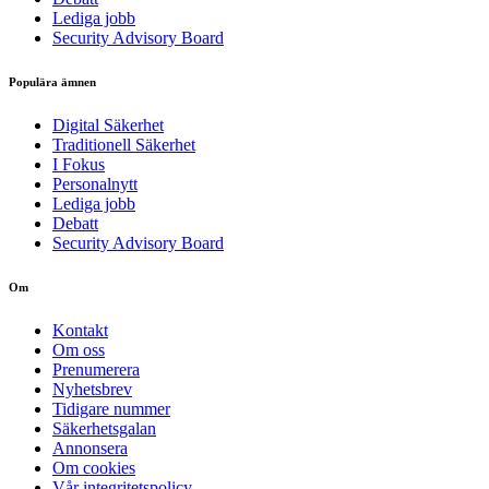
Lediga jobb
Security Advisory Board
Populära ämnen
Digital Säkerhet
Traditionell Säkerhet
I Fokus
Personalnytt
Lediga jobb
Debatt
Security Advisory Board
Om
Kontakt
Om oss
Prenumerera
Nyhetsbrev
Tidigare nummer
Säkerhetsgalan
Annonsera
Om cookies
Vår integritetspolicy