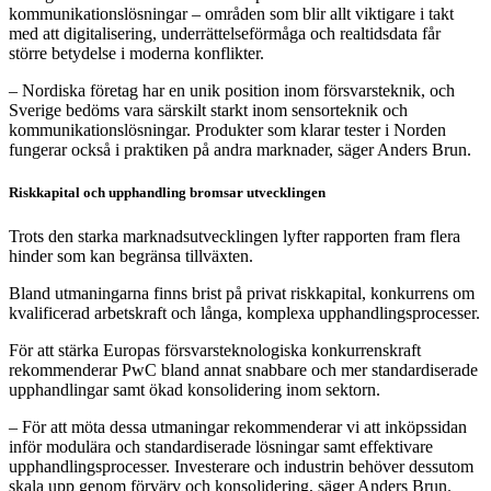
kommunikationslösningar – områden som blir allt viktigare i takt
med att digitalisering, underrättelseförmåga och realtidsdata får
större betydelse i moderna konflikter.
– Nordiska företag har en unik position inom försvarsteknik, och
Sverige bedöms vara särskilt starkt inom sensorteknik och
kommunikationslösningar. Produkter som klarar tester i Norden
fungerar också i praktiken på andra marknader, säger Anders Brun.
Riskkapital och upphandling bromsar utvecklingen
Trots den starka marknadsutvecklingen lyfter rapporten fram flera
hinder som kan begränsa tillväxten.
Bland utmaningarna finns brist på privat riskkapital, konkurrens om
kvalificerad arbetskraft och långa, komplexa upphandlingsprocesser.
För att stärka Europas försvarsteknologiska konkurrenskraft
rekommenderar PwC bland annat snabbare och mer standardiserade
upphandlingar samt ökad konsolidering inom sektorn.
– För att möta dessa utmaningar rekommenderar vi att inköpssidan
inför modulära och standardiserade lösningar samt effektivare
upphandlingsprocesser. Investerare och industrin behöver dessutom
skala upp genom förvärv och konsolidering, säger Anders Brun.