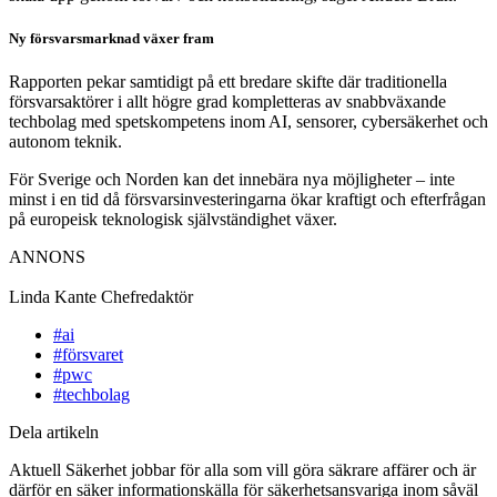
Ny försvarsmarknad växer fram
Rapporten pekar samtidigt på ett bredare skifte där traditionella
försvarsaktörer i allt högre grad kompletteras av snabbväxande
techbolag med spetskompetens inom AI, sensorer, cybersäkerhet och
autonom teknik.
För Sverige och Norden kan det innebära nya möjligheter – inte
minst i en tid då försvarsinvesteringarna ökar kraftigt och efterfrågan
på europeisk teknologisk självständighet växer.
ANNONS
Linda Kante
Chefredaktör
#ai
#försvaret
#pwc
#techbolag
Dela artikeln
Aktuell Säkerhet jobbar för alla som vill göra säkrare affärer och är
därför en säker informationskälla för säkerhetsansvariga inom såväl