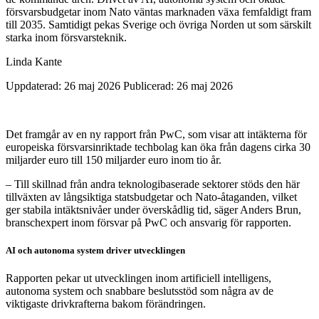
försvarsbudgetar inom Nato väntas marknaden växa femfaldigt fram
till 2035. Samtidigt pekas Sverige och övriga Norden ut som särskilt
starka inom försvarsteknik.
Linda Kante
Uppdaterad: 26 maj 2026
Publicerad: 26 maj 2026
Det framgår av en ny rapport från PwC, som visar att intäkterna för
europeiska försvarsinriktade techbolag kan öka från dagens cirka 30
miljarder euro till 150 miljarder euro inom tio år.
– Till skillnad från andra teknologibaserade sektorer stöds den här
tillväxten av långsiktiga statsbudgetar och Nato-åtaganden, vilket
ger stabila intäktsnivåer under överskådlig tid, säger Anders Brun,
branschexpert inom försvar på PwC och ansvarig för rapporten.
AI och autonoma system driver utvecklingen
Rapporten pekar ut utvecklingen inom artificiell intelligens,
autonoma system och snabbare beslutsstöd som några av de
viktigaste drivkrafterna bakom förändringen.