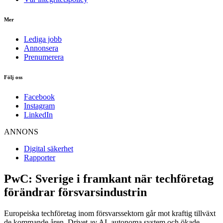
Mer
Lediga jobb
Annonsera
Prenumerera
Följ oss
Facebook
Instagram
LinkedIn
ANNONS
Digital säkerhet
Rapporter
PwC: Sverige i framkant när techföretag
förändrar försvarsindustrin
Europeiska techföretag inom försvarssektorn går mot kraftig tillväxt
de kommande åren. Drivet av AI, autonoma system och ökade