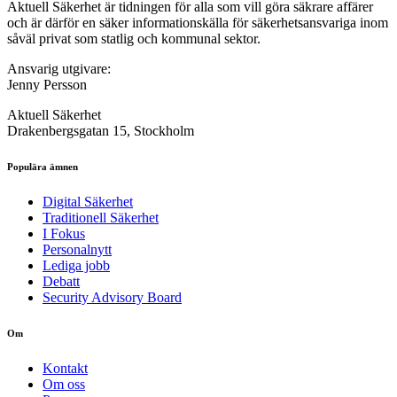
Aktuell Säkerhet är tidningen för alla som vill göra säkrare affärer
och är därför en säker informationskälla för säkerhets­ansvariga inom
såväl privat som statlig och kommunal sektor.
Ansvarig utgivare:
Jenny Persson
Aktuell Säkerhet
Drakenbergsgatan 15, Stockholm
Populära ämnen
Digital Säkerhet
Traditionell Säkerhet
I Fokus
Personalnytt
Lediga jobb
Debatt
Security Advisory Board
Om
Kontakt
Om oss