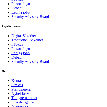
Personalnytt
Debatt
Lediga jobb
Security Advisory Board
Populära ämnen
Digital Säkerhet
Traditionell Säkerhet
I Fokus
Personalnytt
Lediga jobb
Debatt
Security Advisory Board
Om
Kontakt
Om oss
Prenumerera
Nyhetsbrev
Tidigare nummer
Säkerhetsgalan
Annonsera