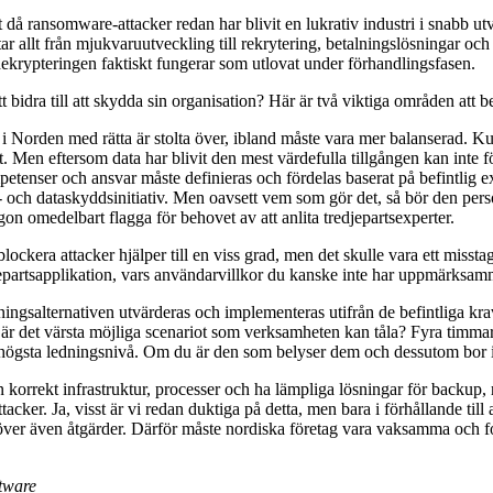
st då ransomware-attacker redan har blivit en lukrativ industri i snabb u
r allt från mjukvaruutveckling till rekrytering, betalningslösningar oc
dekrypteringen faktiskt fungerar som utlovat under förhandlingsfasen.
t bidra till att skydda sin organisation? Här är två viktiga områden att b
i Norden med rätta är stolta över, ibland måste vara mer balanserad. Ku
 Men eftersom data har blivit den mest värdefulla tillgången kan inte för
mpetenser och ansvar måste definieras och fördelas baserat på befintlig 
 och dataskyddsinitiativ. Men oavsett vem som gör det, så bör den person
on omedelbart flagga för behovet av att anlita tredjepartsexperter.
ckera attacker hjälper till en viss grad, men det skulle vara ett misstag 
epartsapplikation, vars användarvillkor du kanske inte har uppmärksamma
lningsalternativen utvärderas och implementeras utifrån de befintliga kra
ad är det värsta möjliga scenariot som verksamheten kan tåla? Fyra timmar
högsta ledningsnivå. Om du är den som belyser dem och dessutom bor i N
korrekt infrastruktur, processer och ha lämpliga lösningar för backup, 
acker. Ja, visst är vi redan duktiga på detta, men bara i förhållande till
ehöver även åtgärder. Därför måste nordiska företag vara vaksamma och for
tware