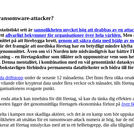
 ransomware-attacker?
atistiskt sett är
sannolikheten mycket hög att drabbas av en atta
ett
allvarligt bekymmer för organisationer över hela världen.
Men de
ittet på att förebygga brott,
genom att säkra data med hjälp av mo
 där det framgår att nordiska företag har en betydligt mindre klyf
genomsnittet. Även om vi i Norden inte nödvändigtvis har bättre IT-
ning – en företagskultur som tillåter och uppmuntrar vem som hels
ata. Denna mentalitet, i kombination med en väl genomtänkt datask
 bokstavligen förhindra permanenta dataförluster och bidra till fö
da driftstopp
under de senaste 12 månaderna. Det finns flera olika orsake
ilande eller krypterat data under flera veckor och månader, tills företag
-organisationens svagaste punkt.
 enda attack kan innebära för ditt företag, så kan du tänka dig effekte
apporten ligger det genomsnittliga företagets ekonomiska förlust på
över 6
 delta i kampen mot skadliga aktörer, och det är en kamp som bör uppskatt
nnolikheten att utsättas för en ransomware-attack numera är hög, har de m
erar att företag misslyckas med att ta ett helhetsgrepp, där alla tillgän