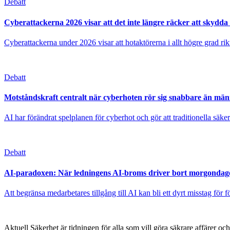
Debatt
Cyberattackerna 2026 visar att det inte längre räcker att skydda 
Cyberattackerna under 2026 visar att hotaktörerna i allt högre grad rik
Debatt
Motståndskraft centralt när cyberhoten rör sig snabbare än mä
AI har förändrat spelplanen för cyberhot och gör att traditionella säke
Debatt
AI-paradoxen: När ledningens AI-broms driver bort morgondage
Att begränsa medarbetares tillgång till AI kan bli ett dyrt misstag för
Aktuell Säkerhet är tidningen för alla som vill göra säkrare affärer oc