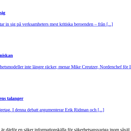
sig
tar in sig på verksamheters mest kritiska beroenden – från [...]
nniskan
rhetsmodeller inte längre räcker, menar Mike Creutzer, Nordenchef för Inf
ns talanger
 företag. I denna debatt argumenterar Erik Ridman och [...]
h är därför en säker informationskälla för säkerhets­ansvariga inom såvä