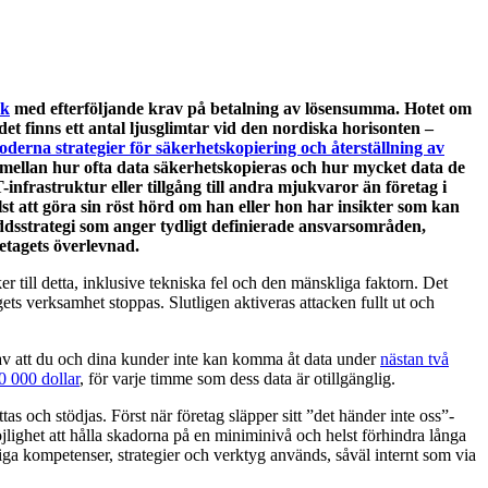
ck
med efterföljande krav på betalning av lösensumma. Hotet om
t finns ett antal ljusglimtar vid den nordiska horisonten –
derna strategier för säkerhetskopiering och återställning av
ta mellan hur ofta data säkerhetskopieras och hur mycket data de
infrastruktur eller tillgång till andra mjukvaror än företag i
t att göra sin röst hörd om han eller hon har insikter som kan
yddsstrategi som anger tydligt definierade ansvarsområden,
retagets överlevnad.
r till detta, inklusive tekniska fel och den mänskliga faktorn. Det
ets verksamhet stoppas. Slutligen aktiveras attacken fullt ut och
n av att du och dina kunder inte kan komma åt data under
nästan två
0 000 dollar
, för varje timme som dess data är otillgänglig.
as och stödjas. Först när företag släpper sitt ”det händer inte oss”-
öjlighet att hålla skadorna på en miniminivå och helst förhindra långa
gliga kompetenser, strategier och verktyg används, såväl internt som via