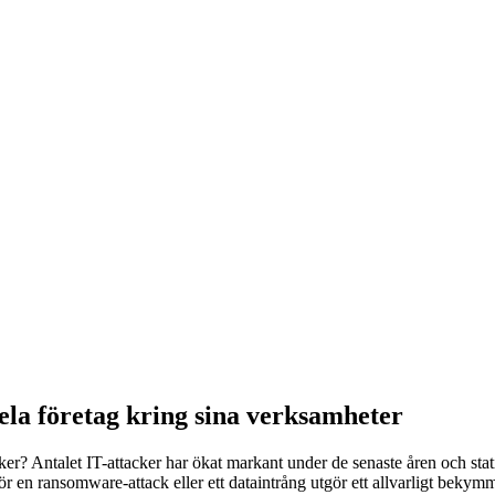
ela företag kring sina verksamheter
er? Antalet IT-attacker har ökat markant under de senaste åren och stati
ör en ransomware-attack eller ett dataintrång utgör ett allvarligt bekym