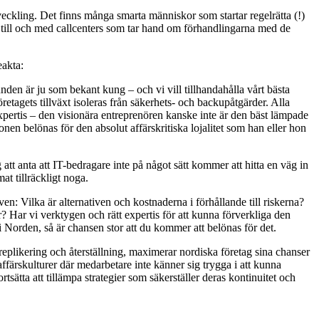
tveckling. Det finns många smarta människor som startar regelrätta (!)
h till och med callcenters som tar hand om förhandlingarna med de
eakta:
nden är ju som bekant kung – och vi vill tillhandahålla vårt bästa
etagets tillväxt isoleras från säkerhets- och backupåtgärder. Alla
expertis – den visionära entreprenören kanske inte är den bäst lämpade
en belönas för den absolut affärskritiska lojalitet som han eller hon
att anta att IT-bedragare inte på något sätt kommer att hitta en väg in
t tillräckligt noga.
ven: Vilka är alternativen och kostnaderna i förhållande till riskerna?
? Har vi verktygen och rätt expertis för att kunna förverkliga den
orden, så är chansen stor att du kommer att belönas för det.
replikering och återställning, maximerar nordiska företag sina chanser
 affärskulturer där medarbetare inte känner sig trygga i att kunna
tsätta att tillämpa strategier som säkerställer deras kontinuitet och