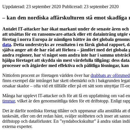
Uppdaterad: 23 september 2020
Publicerad: 23 september 2020
– kan den nordiska affärskulturen stå emot skadliga
Antalet IT-attacker har ökat markant under de senaste åren och st
att utsättas för en ransomware-attack eller ett dataintrång utgör 
företag i norra Europa är nämligen bättre än det globala genomsn
data
. Detta understryks av resultaten i en färsk global rapport,
själva anger att de har råd att förlora – jämfört med det globala 
andra regioner, har vi något som andra inte har i samma utsträck
hjälpa företaget att skydda sin mest värdefulla tillgång: dess d
processer och åtgärder med effektiva och pålitliga lösningar, kan
Nittiofem procent av företagen världen över har
drabbats av oförutsed
finns exempel där intrånget har skett obemärkt och i bakgrunden legat v
orsakar skador – ofta vid ett tillfälle eller på ett sätt som utnyttjar IT
Många har upplevt IT-attacker och för att få en uppfattning om vad en
timmar
, vilket är den genomsnittliga tiden för ett driftstopp. Enligt r
Det är därför nordiska företag tillåter och uppmanar alla anställda att
tankesätt, eller om det redan hänt, sväljer stoltheten och inser att sa
driftstopp och dataförluster. En ”syndabockskultur” å andra sidan indik
externa experter.