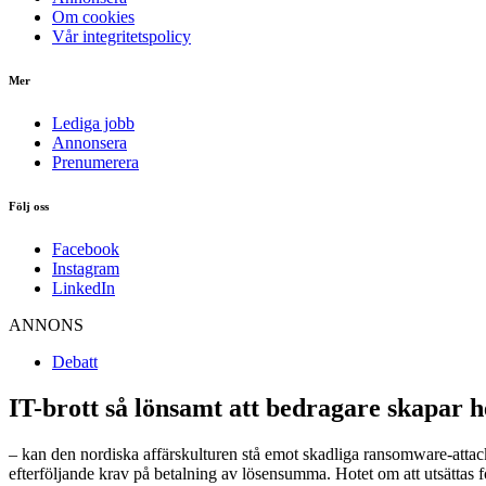
Om cookies
Vår integritetspolicy
Mer
Lediga jobb
Annonsera
Prenumerera
Följ oss
Facebook
Instagram
LinkedIn
ANNONS
Debatt
IT-brott så lönsamt att bedragare skapar h
– kan den nordiska affärskulturen stå emot skadliga ransomware-attack
efterföljande krav på betalning av lösensumma. Hotet om att utsättas f