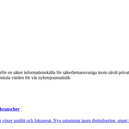
ärför en säker informationskälla för säkerhetsansvariga inom såväl priva
ntrala värden för vår nyhetsjournalistik
 branscher
xer snabbt och fokuserat. Nya satsningar inom digitalisering, smart ind