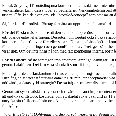
En sak är tydlig, IT-brottslingarna kommer inte att sakta ner, inte min
verksamheter kring dessa typer av bedrägerier. Verksamheterna omfatta
utsatta. Ofta kan de även erbjuda ”proof-of-concept” som påvisar att 
Så, hur kan då nordiska företag fortsätta att uppmuntra alla anställda at
För det första
måste de inse att den starka entreprenörsandan, som vi 
erbjudande enligt efterfrågan. Dessutom vill företag också växa snabbt.
kommer att bli måltavlor förr eller senare. Detta innebär också att ko
för att hantera planeringen och genomförandet av företagets säkerhets-
visar upp. Om det inte finns någon med rätt kompetens internt, bör någ
För det andra
måste företagen implementera lämpliga lösningar. Att blo
genom bakdörren. Det kan vara så enkelt som att ta sig in via en tredj
För att garantera affärskontinuitet måste datareplikerings- och återstäl
Hur lång tid tar det att återställa data? Är 30 minuter acceptabelt? V
nödvändiga dataskyddsstrategin? Dessa frågor behöver diskuteras på 
Genom att systematiskt analysera och utvärdera, samt implementera en 
att undvika driftstopp, kostnader och ett skadat rykte på grund av IT-att
uttrycka sina åsikter och sin oro. Att tala ut är en bra start, men vi b
framgång.
Victor Engelbrecht Dohlmann, nordisk försäljningschef på Veeam Sof