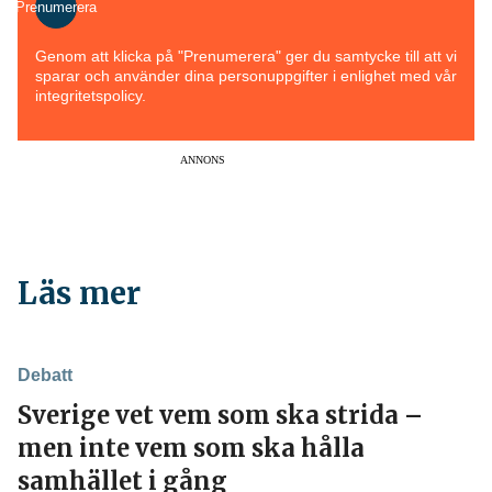
Prenumerera
Genom att klicka på "Prenumerera" ger du samtycke till att vi
sparar och använder dina personuppgifter i enlighet med vår
integritetspolicy.
ANNONS
Läs mer
Debatt
Sverige vet vem som ska strida –
men inte vem som ska hålla
samhället i gång