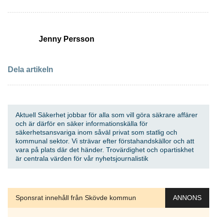
Jenny Persson
Dela artikeln
Aktuell Säkerhet jobbar för alla som vill göra säkrare affärer
och är därför en säker informationskälla för
säkerhetsansvariga inom såväl privat som statlig och
kommunal sektor. Vi strävar efter förstahandskällor och att
vara på plats där det händer. Trovärdighet och opartiskhet
är centrala värden för vår nyhetsjournalistik
Sponsrat innehåll från Skövde kommun
ANNONS