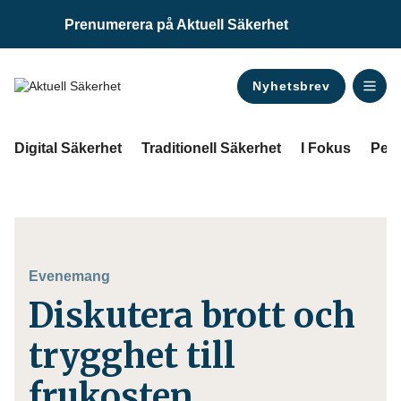
Prenumerera på Aktuell Säkerhet
Nyhetsbrev
ANNONS
Digital Säkerhet
Traditionell Säkerhet
I Fokus
Pers
Evenemang
Diskutera brott och
trygghet till
frukosten