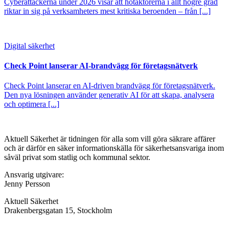
Cyberattackerna under 2026 visar att hotaktörerna i allt högre grad
riktar in sig på verksamheters mest kritiska beroenden – från [...]
Digital säkerhet
Check Point lanserar AI-brandvägg för företagsnätverk
Check Point lanserar en AI-driven brandvägg för företagsnätverk.
Den nya lösningen använder generativ AI för att skapa, analysera
och optimera [...]
Aktuell Säkerhet är tidningen för alla som vill göra säkrare affärer
och är därför en säker informationskälla för säkerhets­ansvariga inom
såväl privat som statlig och kommunal sektor.
Ansvarig utgivare:
Jenny Persson
Aktuell Säkerhet
Drakenbergsgatan 15, Stockholm