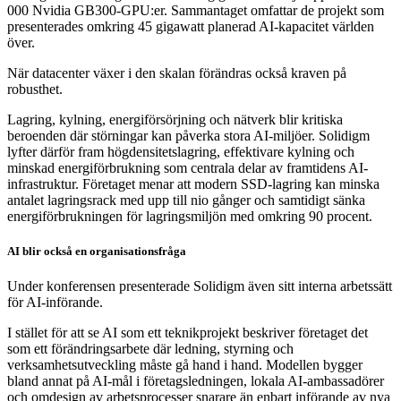
000 Nvidia GB300-GPU:er. Sammantaget omfattar de projekt som
presenterades omkring 45 gigawatt planerad AI-kapacitet världen
över.
När datacenter växer i den skalan förändras också kraven på
robusthet.
Lagring, kylning, energiförsörjning och nätverk blir kritiska
beroenden där störningar kan påverka stora AI-miljöer. Solidigm
lyfter därför fram högdensitetslagring, effektivare kylning och
minskad energiförbrukning som centrala delar av framtidens AI-
infrastruktur. Företaget menar att modern SSD-lagring kan minska
antalet lagringsrack med upp till nio gånger och samtidigt sänka
energiförbrukningen för lagringsmiljön med omkring 90 procent.
AI blir också en organisationsfråga
Under konferensen presenterade Solidigm även sitt interna arbetssätt
för AI-införande.
I stället för att se AI som ett teknikprojekt beskriver företaget det
som ett förändringsarbete där ledning, styrning och
verksamhetsutveckling måste gå hand i hand. Modellen bygger
bland annat på AI-mål i företagsledningen, lokala AI-ambassadörer
och omdesign av arbetsprocesser snarare än enbart införande av nya