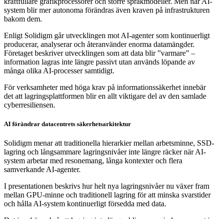
kraftfullare grafikprocessorer och större språkmodeller. Men när AI-
system blir mer autonoma förändras även kraven på infrastrukturen
bakom dem.
Enligt Solidigm går utvecklingen mot AI-agenter som kontinuerligt
producerar, analyserar och återanvänder enorma datamängder.
Företaget beskriver utvecklingen som att data blir ”varmare” –
information lagras inte längre passivt utan används löpande av
många olika AI-processer samtidigt.
För verksamheter med höga krav på informationssäkerhet innebär
det att lagringsplattformen blir en allt viktigare del av den samlade
cyberresiliensen.
AI förändrar datacentrets säkerhetsarkitektur
Solidigm menar att traditionella hierarkier mellan arbetsminne, SSD-
lagring och långsammare lagringsnivåer inte längre räcker när AI-
system arbetar med resonemang, långa kontexter och flera
samverkande AI-agenter.
I presentationen beskrivs hur helt nya lagringsnivåer nu växer fram
mellan GPU-minne och traditionell lagring för att minska svarstider
och hålla AI-system kontinuerligt försedda med data.