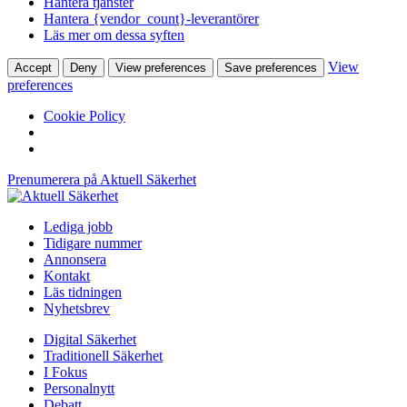
Hantera tjänster
Hantera {vendor_count}-leverantörer
Läs mer om dessa syften
View
Accept
Deny
View preferences
Save preferences
preferences
Cookie Policy
Prenumerera på Aktuell Säkerhet
Lediga jobb
Tidigare nummer
Annonsera
Kontakt
Läs tidningen
Nyhetsbrev
Digital Säkerhet
Traditionell Säkerhet
I Fokus
Personalnytt
Debatt