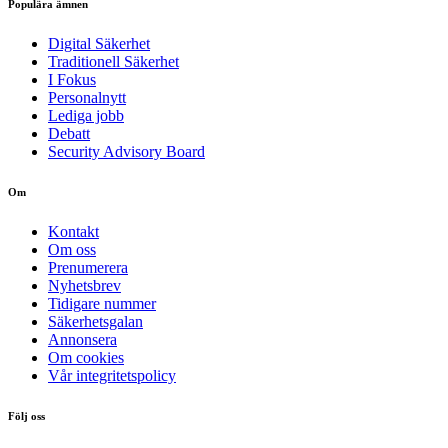
Populära ämnen
Digital Säkerhet
Traditionell Säkerhet
I Fokus
Personalnytt
Lediga jobb
Debatt
Security Advisory Board
Om
Kontakt
Om oss
Prenumerera
Nyhetsbrev
Tidigare nummer
Säkerhetsgalan
Annonsera
Om cookies
Vår integritetspolicy
Följ oss