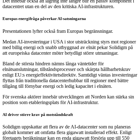
Det innebär också att lagring inte längre blir en passiv komponent i
datacentret utan en del av den kritiska AI-infrastrukturen.
Europas energifråga påverkar AI-satsningarna
Presentationen lyfter också fram Europas begränsningar.
Medan AI-investeringar i USA i stor utsträckning styrs mot regioner
med billig energi och snabb utbyggnad av elnät pekar Solidigm på
att europeiska datacenter möter betydligt större utmaningar.
Bland de största hindren nämns långa väntetider för
elnätsanslutningar, tillståndsprocesser och skärpta hållbarhetskrav
enligt EU:s energieffektivitetsdirektiv. Samtidigt väntas investeringar
flyttas från traditionella datacenterhubbar till regioner med bättre
tillgång till förnybar energi och ledig kapacitet i elnäten.
För svenska aktörer innebär utvecklingen att Norden kan stärka sin
position som etableringsplats för AI-infrastruktur.
AI driver större krav på motståndskraft
Solidigm uppskattar att flera av de AI-datacenter som nu planeras
globalt kommer att omfatta flera gigawatt installerad effekt. Enligt
företagets beräkningar kan en enda gigawatt försörja upp till 550