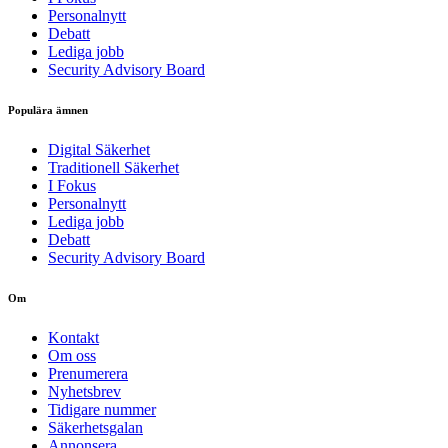
Personalnytt
Debatt
Lediga jobb
Security Advisory Board
Populära ämnen
Digital Säkerhet
Traditionell Säkerhet
I Fokus
Personalnytt
Lediga jobb
Debatt
Security Advisory Board
Om
Kontakt
Om oss
Prenumerera
Nyhetsbrev
Tidigare nummer
Säkerhetsgalan
Annonsera