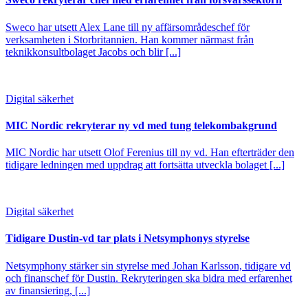
Sweco har utsett Alex Lane till ny affärsområdeschef för
verksamheten i Storbritannien. Han kommer närmast från
teknikkonsultbolaget Jacobs och blir [...]
Digital säkerhet
MIC Nordic rekryterar ny vd med tung telekombakgrund
MIC Nordic har utsett Olof Ferenius till ny vd. Han efterträder den
tidigare ledningen med uppdrag att fortsätta utveckla bolaget [...]
Digital säkerhet
Tidigare Dustin-vd tar plats i Netsymphonys styrelse
Netsymphony stärker sin styrelse med Johan Karlsson, tidigare vd
och finanschef för Dustin. Rekryteringen ska bidra med erfarenhet
av finansiering, [...]