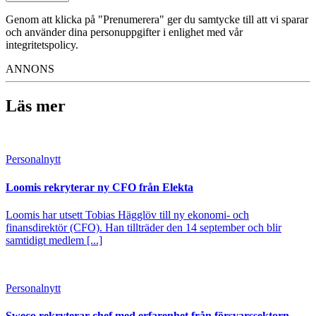
Genom att klicka på "Prenumerera" ger du samtycke till att vi sparar
och använder dina personuppgifter i enlighet med vår
integritetspolicy.
ANNONS
Läs mer
Personalnytt
Loomis rekryterar ny CFO från Elekta
Loomis har utsett Tobias Hägglöv till ny ekonomi- och
finansdirektör (CFO). Han tillträder den 14 september och blir
samtidigt medlem [...]
Personalnytt
Sweco rekryterar chef med erfarenhet från försvarssektorn