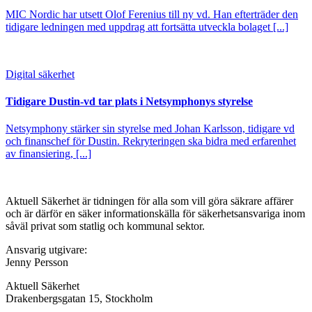
MIC Nordic har utsett Olof Ferenius till ny vd. Han efterträder den
tidigare ledningen med uppdrag att fortsätta utveckla bolaget [...]
Digital säkerhet
Tidigare Dustin-vd tar plats i Netsymphonys styrelse
Netsymphony stärker sin styrelse med Johan Karlsson, tidigare vd
och finanschef för Dustin. Rekryteringen ska bidra med erfarenhet
av finansiering, [...]
Aktuell Säkerhet är tidningen för alla som vill göra säkrare affärer
och är därför en säker informationskälla för säkerhets­ansvariga inom
såväl privat som statlig och kommunal sektor.
Ansvarig utgivare:
Jenny Persson
Aktuell Säkerhet
Drakenbergsgatan 15, Stockholm