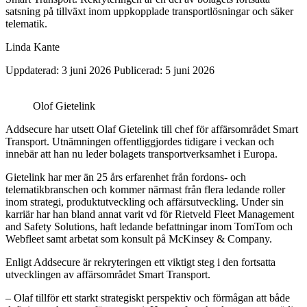
satsning på tillväxt inom uppkopplade transportlösningar och säker
telematik.
Linda Kante
Uppdaterad: 3 juni 2026
Publicerad: 5 juni 2026
Olof Gietelink
Addsecure har utsett Olaf Gietelink till chef för affärsområdet Smart
Transport. Utnämningen offentliggjordes tidigare i veckan och
innebär att han nu leder bolagets transportverksamhet i Europa.
Gietelink har mer än 25 års erfarenhet från fordons- och
telematikbranschen och kommer närmast från flera ledande roller
inom strategi, produktutveckling och affärsutveckling. Under sin
karriär har han bland annat varit vd för Rietveld Fleet Management
and Safety Solutions, haft ledande befattningar inom TomTom och
Webfleet samt arbetat som konsult på McKinsey & Company.
Enligt Addsecure är rekryteringen ett viktigt steg i den fortsatta
utvecklingen av affärsområdet Smart Transport.
– Olaf tillför ett starkt strategiskt perspektiv och förmågan att både