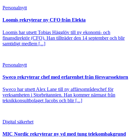
Personalnytt
Loomis rekryterar ny CFO från Elekta
Loomis har utsett Tobias Hägglöv till ny ekonomi- och
finansdirektör (CFO). Han tillträder den 14 september och blir
samtidigt medlem [...]
Personalnytt
Sweco rekryterar chef med erfarenhet från försvarssektorn
Sweco har utsett Alex Lane till ny affärsområdeschef för
verksamheten i Storbritannien. Han kommer närmast från
teknikkonsultbolaget Jacobs och blir [...]
Digital säkerhet
MIC Nordic rekryterar ny vd med tung telekombakgrund