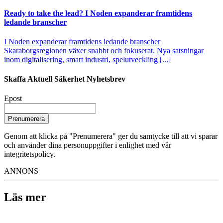
Ready to take the lead? I Noden expanderar framtidens
ledande branscher
I Noden expanderar framtidens ledande branscher
Skaraborgsregionen växer snabbt och fokuserat. Nya satsningar
inom digitalisering, smart industri, spelutveckling [...]
Skaffa Aktuell Säkerhet Nyhetsbrev
Epost
Prenumerera
Genom att klicka på "Prenumerera" ger du samtycke till att vi sparar
och använder dina personuppgifter i enlighet med vår
integritetspolicy.
ANNONS
Läs mer