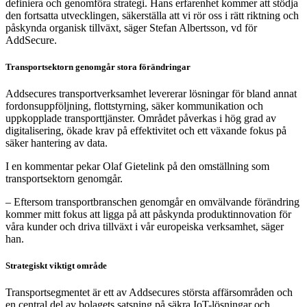
definiera och genomföra strategi. Hans erfarenhet kommer att stödja
den fortsatta utvecklingen, säkerställa att vi rör oss i rätt riktning och
påskynda organisk tillväxt, säger Stefan Albertsson, vd för
AddSecure.
Transportsektorn genomgår stora förändringar
Addsecures transportverksamhet levererar lösningar för bland annat
fordonsuppföljning, flottstyrning, säker kommunikation och
uppkopplade transporttjänster. Området påverkas i hög grad av
digitalisering, ökade krav på effektivitet och ett växande fokus på
säker hantering av data.
I en kommentar pekar Olaf Gietelink på den omställning som
transportsektorn genomgår.
– Eftersom transportbranschen genomgår en omvälvande förändring
kommer mitt fokus att ligga på att påskynda produktinnovation för
våra kunder och driva tillväxt i vår europeiska verksamhet, säger
han.
Strategiskt viktigt område
Transportsegmentet är ett av Addsecures största affärsområden och
en central del av bolagets satsning på säkra IoT-lösningar och