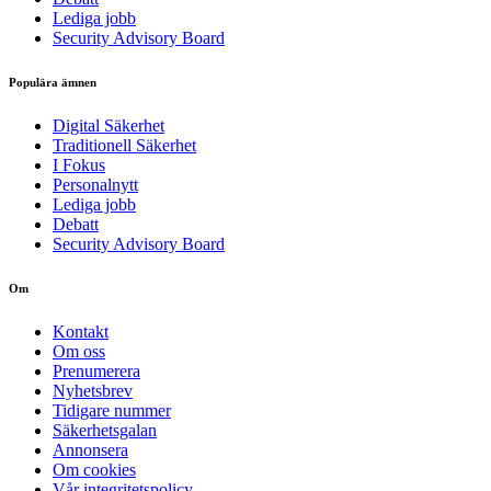
Lediga jobb
Security Advisory Board
Populära ämnen
Digital Säkerhet
Traditionell Säkerhet
I Fokus
Personalnytt
Lediga jobb
Debatt
Security Advisory Board
Om
Kontakt
Om oss
Prenumerera
Nyhetsbrev
Tidigare nummer
Säkerhetsgalan
Annonsera
Om cookies
Vår integritetspolicy