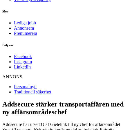
Mer
Lediga jobb
Annonsera
Prenumerera
Följ oss
Facebook
Instagram
LinkedIn
ANNONS
Personalnytt
Traditionell säkerhet
Addsecure stärker transportaffären med
ny affärsområdeschef
Addsecure har utsett Olaf Gietelink till ny chef för affärsområdet
Smart Transport. Rekryteringen är en del av bolagets fortsatta