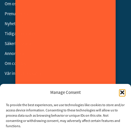
Om oss
Prenumerera
Nyhetsbrev
Tidigare nummer
Säkerhetsgalan
Annonsera
Om cookies
Vår integritetspolicy
Följ oss
Manage Consent
Facebook
To provide the best experiences, we use technologies like cookies to store and/or
Instagram
access device information. Consenting to these technologies will allow us to
process data such as browsing behavior or unique IDs on this site. Not
LinkedIn
consenting or withdrawing consent, may adversely affect certain features and
functions.