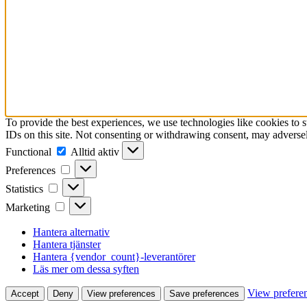
To provide the best experiences, we use technologies like cookies to 
IDs on this site. Not consenting or withdrawing consent, may adversely
Functional
Functional
Alltid aktiv
Preferences
Preferences
Statistics
Statistics
Marketing
Marketing
Hantera alternativ
Hantera tjänster
Hantera {vendor_count}-leverantörer
Läs mer om dessa syften
View prefere
Accept
Deny
View preferences
Save preferences