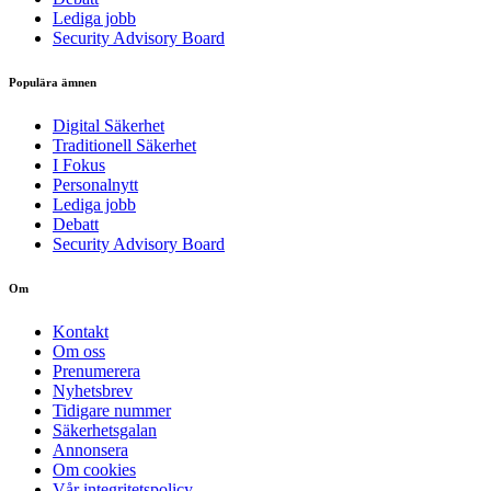
Lediga jobb
Security Advisory Board
Populära ämnen
Digital Säkerhet
Traditionell Säkerhet
I Fokus
Personalnytt
Lediga jobb
Debatt
Security Advisory Board
Om
Kontakt
Om oss
Prenumerera
Nyhetsbrev
Tidigare nummer
Säkerhetsgalan
Annonsera
Om cookies
Vår integritetspolicy