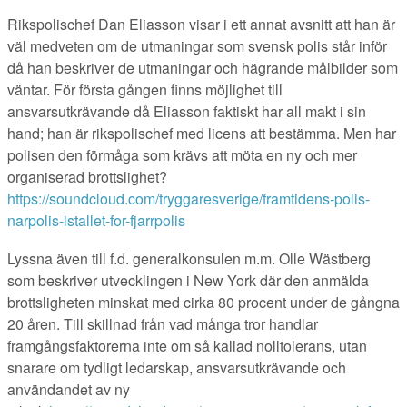
Rikspolischef Dan Eliasson visar i ett annat avsnitt att han är
väl medveten om de utmaningar som svensk polis står inför
då han beskriver de utmaningar och hägrande målbilder som
väntar. För första gången finns möjlighet till
ansvarsutkrävande då Eliasson faktiskt har all makt i sin
hand; han är rikspolischef med licens att bestämma. Men har
polisen den förmåga som krävs att möta en ny och mer
organiserad brottslighet?
https://soundcloud.com/tryggaresverige/framtidens-polis-
narpolis-istallet-for-fjarrpolis
Lyssna även till f.d. generalkonsulen m.m. Olle Wästberg
som beskriver utvecklingen i New York där den anmälda
brottsligheten minskat med cirka 80 procent under de gångna
20 åren. Till skillnad från vad många tror handlar
framgångsfaktorerna inte om så kallad nolltolerans, utan
snarare om tydligt ledarskap, ansvarsutkrävande och
användandet av ny