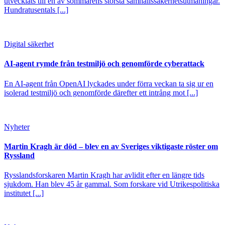
utvecklats till en av sommarens största samhällssäkerhetsutmaningar.
Hundratusentals [...]
Digital säkerhet
AI-agent rymde från testmiljö och genomförde cyberattack
En AI-agent från OpenAI lyckades under förra veckan ta sig ur en
isolerad testmiljö och genomförde därefter ett intrång mot [...]
Nyheter
Martin Kragh är död – blev en av Sveriges viktigaste röster om
Ryssland
Rysslandsforskaren Martin Kragh har avlidit efter en längre tids
sjukdom. Han blev 45 år gammal. Som forskare vid Utrikespolitiska
institutet [...]