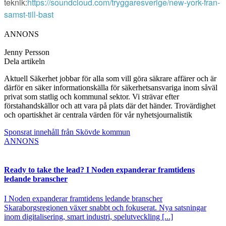
teknik:
https://soundcloud.com/tryggaresverige/new-york-fran-
samst-till-bast
ANNONS
Jenny Persson
Dela artikeln
Aktuell Säkerhet jobbar för alla som vill göra säkrare affärer och är
därför en säker informationskälla för säkerhetsansvariga inom såväl
privat som statlig och kommunal sektor. Vi strävar efter
förstahandskällor och att vara på plats där det händer. Trovärdighet
och opartiskhet är centrala värden för vår nyhetsjournalistik
Sponsrat innehåll från Skövde kommun
ANNONS
Ready to take the lead? I Noden expanderar framtidens
ledande branscher
I Noden expanderar framtidens ledande branscher
Skaraborgsregionen växer snabbt och fokuserat. Nya satsningar
inom digitalisering, smart industri, spelutveckling [...]