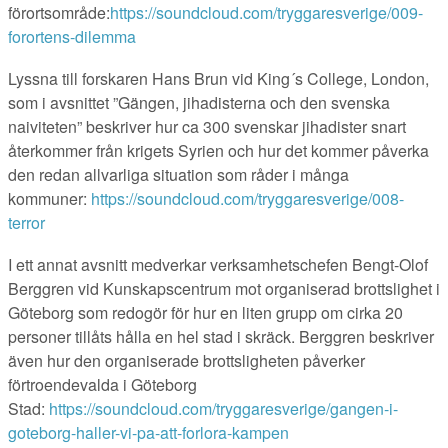
förortsområde:
https://soundcloud.com/tryggaresverige/009-
forortens-dilemma
Lyssna till forskaren Hans Brun vid King´s College, London,
som i avsnittet ”Gängen, jihadisterna och den svenska
naiviteten” beskriver hur ca 300 svenskar jihadister snart
återkommer från krigets Syrien och hur det kommer påverka
den redan allvarliga situation som råder i många
kommuner:
https://soundcloud.com/tryggaresverige/008-
terror
I ett annat avsnitt medverkar verksamhetschefen Bengt-Olof
Berggren vid Kunskapscentrum mot organiserad brottslighet i
Göteborg som redogör för hur en liten grupp om cirka 20
personer tillåts hålla en hel stad i skräck. Berggren beskriver
även hur den organiserade brottsligheten påverker
förtroendevalda i Göteborg
Stad:
https://soundcloud.com/tryggaresverige/gangen-i-
goteborg-haller-vi-pa-att-forlora-kampen