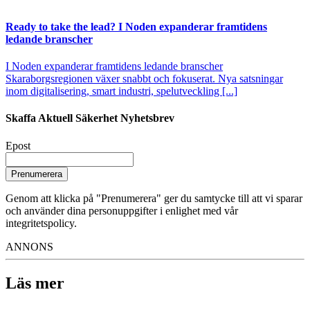
Ready to take the lead? I Noden expanderar framtidens
ledande branscher
I Noden expanderar framtidens ledande branscher
Skaraborgsregionen växer snabbt och fokuserat. Nya satsningar
inom digitalisering, smart industri, spelutveckling [...]
Skaffa Aktuell Säkerhet Nyhetsbrev
Epost
Prenumerera
Genom att klicka på "Prenumerera" ger du samtycke till att vi sparar
och använder dina personuppgifter i enlighet med vår
integritetspolicy.
ANNONS
Läs mer