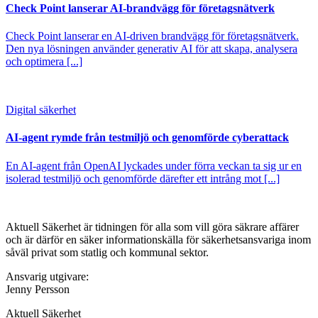
Check Point lanserar AI-brandvägg för företagsnätverk
Check Point lanserar en AI-driven brandvägg för företagsnätverk.
Den nya lösningen använder generativ AI för att skapa, analysera
och optimera [...]
Digital säkerhet
AI-agent rymde från testmiljö och genomförde cyberattack
En AI-agent från OpenAI lyckades under förra veckan ta sig ur en
isolerad testmiljö och genomförde därefter ett intrång mot [...]
Aktuell Säkerhet är tidningen för alla som vill göra säkrare affärer
och är därför en säker informationskälla för säkerhets­ansvariga inom
såväl privat som statlig och kommunal sektor.
Ansvarig utgivare:
Jenny Persson
Aktuell Säkerhet