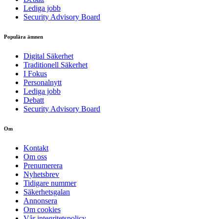
Lediga jobb
Security Advisory Board
Populära ämnen
Digital Säkerhet
Traditionell Säkerhet
I Fokus
Personalnytt
Lediga jobb
Debatt
Security Advisory Board
Om
Kontakt
Om oss
Prenumerera
Nyhetsbrev
Tidigare nummer
Säkerhetsgalan
Annonsera
Om cookies
Vår integritetspolicy