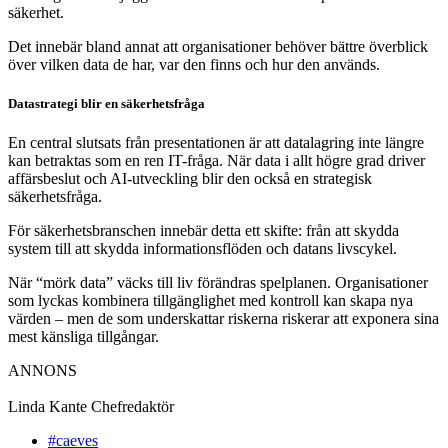
säkerhet.
Det innebär bland annat att organisationer behöver bättre överblick
över vilken data de har, var den finns och hur den används.
Datastrategi blir en säkerhetsfråga
En central slutsats från presentationen är att datalagring inte längre
kan betraktas som en ren IT-fråga. När data i allt högre grad driver
affärsbeslut och AI-utveckling blir den också en strategisk
säkerhetsfråga.
För säkerhetsbranschen innebär detta ett skifte: från att skydda
system till att skydda informationsflöden och datans livscykel.
När “mörk data” väcks till liv förändras spelplanen. Organisationer
som lyckas kombinera tillgänglighet med kontroll kan skapa nya
värden – men de som underskattar riskerna riskerar att exponera sina
mest känsliga tillgångar.
ANNONS
Linda Kante
Chefredaktör
#caeves