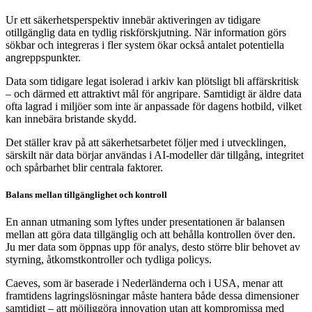
Ur ett säkerhetsperspektiv innebär aktiveringen av tidigare
otillgänglig data en tydlig riskförskjutning. När information görs
sökbar och integreras i fler system ökar också antalet potentiella
angreppspunkter.
Data som tidigare legat isolerad i arkiv kan plötsligt bli affärskritisk
– och därmed ett attraktivt mål för angripare. Samtidigt är äldre data
ofta lagrad i miljöer som inte är anpassade för dagens hotbild, vilket
kan innebära bristande skydd.
Det ställer krav på att säkerhetsarbetet följer med i utvecklingen,
särskilt när data börjar användas i AI-modeller där tillgång, integritet
och spårbarhet blir centrala faktorer.
Balans mellan tillgänglighet och kontroll
En annan utmaning som lyftes under presentationen är balansen
mellan att göra data tillgänglig och att behålla kontrollen över den.
Ju mer data som öppnas upp för analys, desto större blir behovet av
styrning, åtkomstkontroller och tydliga policys.
Caeves, som är baserade i Nederländerna och i USA, menar att
framtidens lagringslösningar måste hantera både dessa dimensioner
samtidigt – att möjliggöra innovation utan att kompromissa med