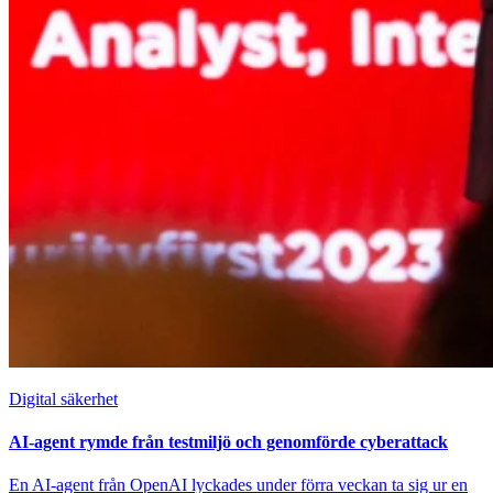
Digital säkerhet
AI-agent rymde från testmiljö och genomförde cyberattack
En AI-agent från OpenAI lyckades under förra veckan ta sig ur en