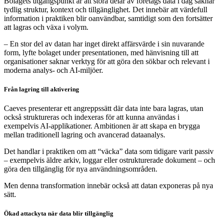
Bolagets utgångspunkt är att stora delar av företags data i dag saknar
tydlig struktur, kontext och tillgänglighet. Det innebär att värdefull
information i praktiken blir oanvändbar, samtidigt som den fortsätter
att lagras och växa i volym.
– En stor del av datan har inget direkt affärsvärde i sin nuvarande
form, lyfte bolaget under presentationen, med hänvisning till att
organisationer saknar verktyg för att göra den sökbar och relevant i
moderna analys- och AI-miljöer.
Från lagring till aktivering
Caeves presenterar ett angreppssätt där data inte bara lagras, utan
också struktureras och indexeras för att kunna användas i
exempelvis AI-applikationer. Ambitionen är att skapa en brygga
mellan traditionell lagring och avancerad dataanalys.
Det handlar i praktiken om att “väcka” data som tidigare varit passiv
– exempelvis äldre arkiv, loggar eller ostrukturerade dokument – och
göra den tillgänglig för nya användningsområden.
Men denna transformation innebär också att datan exponeras på nya
sätt.
Ökad attackyta när data blir tillgänglig