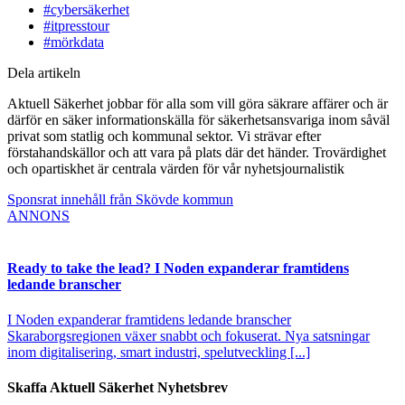
#cybersäkerhet
#itpresstour
#mörkdata
Dela artikeln
Aktuell Säkerhet jobbar för alla som vill göra säkrare affärer och är
därför en säker informationskälla för säkerhetsansvariga inom såväl
privat som statlig och kommunal sektor. Vi strävar efter
förstahandskällor och att vara på plats där det händer. Trovärdighet
och opartiskhet är centrala värden för vår nyhetsjournalistik
Sponsrat innehåll från Skövde kommun
ANNONS
Ready to take the lead? I Noden expanderar framtidens
ledande branscher
I Noden expanderar framtidens ledande branscher
Skaraborgsregionen växer snabbt och fokuserat. Nya satsningar
inom digitalisering, smart industri, spelutveckling [...]
Skaffa Aktuell Säkerhet Nyhetsbrev