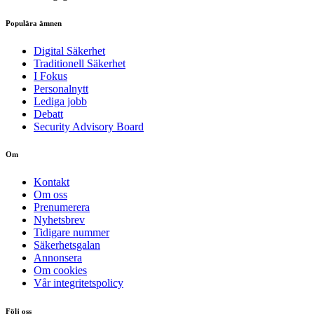
Populära ämnen
Digital Säkerhet
Traditionell Säkerhet
I Fokus
Personalnytt
Lediga jobb
Debatt
Security Advisory Board
Om
Kontakt
Om oss
Prenumerera
Nyhetsbrev
Tidigare nummer
Säkerhetsgalan
Annonsera
Om cookies
Vår integritetspolicy
Följ oss