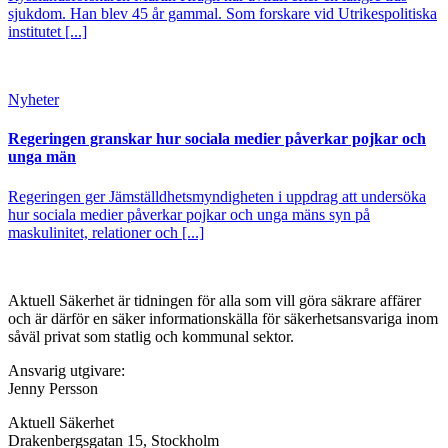
sjukdom. Han blev 45 år gammal. Som forskare vid Utrikespolitiska
institutet [...]
Nyheter
Regeringen granskar hur sociala medier påverkar pojkar och
unga män
Regeringen ger Jämställdhetsmyndigheten i uppdrag att undersöka
hur sociala medier påverkar pojkar och unga mäns syn på
maskulinitet, relationer och [...]
Aktuell Säkerhet är tidningen för alla som vill göra säkrare affärer
och är därför en säker informationskälla för säkerhets­ansvariga inom
såväl privat som statlig och kommunal sektor.
Ansvarig utgivare:
Jenny Persson
Aktuell Säkerhet
Drakenbergsgatan 15, Stockholm