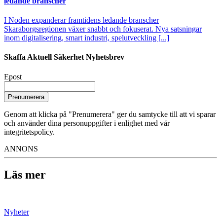
ledande branscher
I Noden expanderar framtidens ledande branscher
Skaraborgsregionen växer snabbt och fokuserat. Nya satsningar
inom digitalisering, smart industri, spelutveckling [...]
Skaffa Aktuell Säkerhet Nyhetsbrev
Epost
Prenumerera
Genom att klicka på "Prenumerera" ger du samtycke till att vi sparar
och använder dina personuppgifter i enlighet med vår
integritetspolicy.
ANNONS
Läs mer
Nyheter