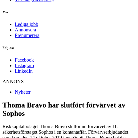
Mer
Lediga jobb
Annonsera
Prenumerera
Följ oss
Facebook
Instagram
LinkedIn
ANNONS
Nyheter
Thoma Bravo har slutfört förvärvet av
Sophos
Riskkapitalbolaget Thoma Bravo slutför nu förvärvet av IT-
säkerhetsföretaget Sophos i en kontantaffär. Förvärvserbjudandet
som kom den 14 oktober 2019 innebär att Thoma Bravo betalar