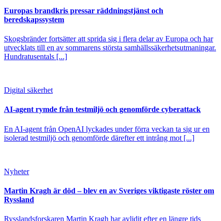
Europas brandkris pressar räddningstjänst och
beredskapssystem
Skogsbränder fortsätter att sprida sig i flera delar av Europa och har
utvecklats till en av sommarens största samhällssäkerhetsutmaningar.
Hundratusentals [...]
Digital säkerhet
AI-agent rymde från testmiljö och genomförde cyberattack
En AI-agent från OpenAI lyckades under förra veckan ta sig ur en
isolerad testmiljö och genomförde därefter ett intrång mot [...]
Nyheter
Martin Kragh är död – blev en av Sveriges viktigaste röster om
Ryssland
Rysslandsforskaren Martin Kragh har avlidit efter en längre tids