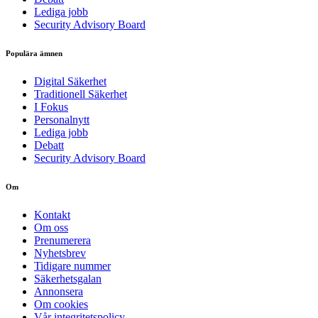
Lediga jobb
Security Advisory Board
Populära ämnen
Digital Säkerhet
Traditionell Säkerhet
I Fokus
Personalnytt
Lediga jobb
Debatt
Security Advisory Board
Om
Kontakt
Om oss
Prenumerera
Nyhetsbrev
Tidigare nummer
Säkerhetsgalan
Annonsera
Om cookies
Vår integritetspolicy