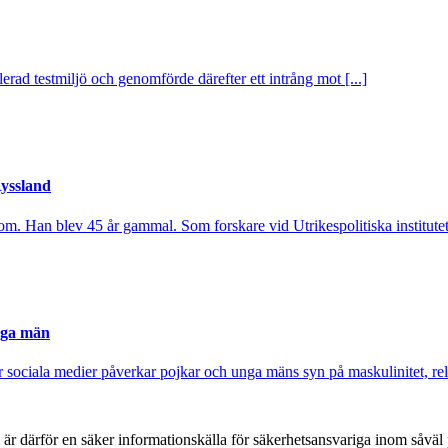
rad testmiljö och genomförde därefter ett intrång mot [...]
Ryssland
om. Han blev 45 år gammal. Som forskare vid Utrikespolitiska institutet 
nga män
sociala medier påverkar pojkar och unga mäns syn på maskulinitet, rela
h är därför en säker informationskälla för säkerhets­ansvariga inom såvä