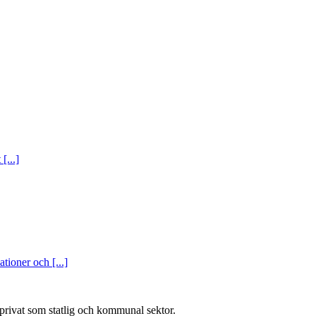
[...]
tioner och [...]
l privat som statlig och kommunal sektor.