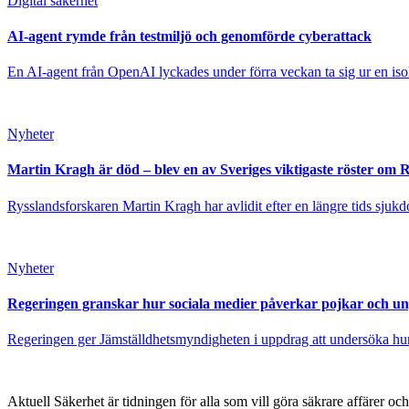
Digital säkerhet
AI-agent rymde från testmiljö och genomförde cyberattack
En AI-agent från OpenAI lyckades under förra veckan ta sig ur en isole
Nyheter
Martin Kragh är död – blev en av Sveriges viktigaste röster om 
Rysslandsforskaren Martin Kragh har avlidit efter en längre tids sjukd
Nyheter
Regeringen granskar hur sociala medier påverkar pojkar och u
Regeringen ger Jämställdhetsmyndigheten i uppdrag att undersöka hur 
Aktuell Säkerhet är tidningen för alla som vill göra säkrare affärer oc