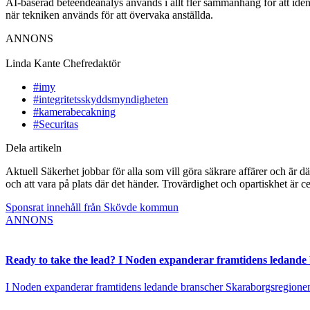
AI-baserad beteendeanalys används i allt fler sammanhang för att ident
när tekniken används för att övervaka anställda.
ANNONS
Linda Kante
Chefredaktör
#imy
#integritetsskyddsmyndigheten
#kamerabecakning
#Securitas
Dela artikeln
Aktuell Säkerhet jobbar för alla som vill göra säkrare affärer och är d
och att vara på plats där det händer. Trovärdighet och opartiskhet är ce
Sponsrat innehåll från Skövde kommun
ANNONS
Ready to take the lead? I Noden expanderar framtidens ledande
I Noden expanderar framtidens ledande branscher Skaraborgsregionen vä