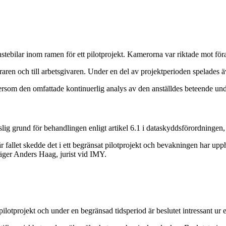
stebilar inom ramen för ett pilotprojekt. Kamerorna var riktade mot fö
raren och till arbetsgivaren. Under en del av projektperioden spelades ä
ersom den omfattade kontinuerlig analys av den anställdes beteende unde
tslig grund för behandlingen enligt artikel 6.1 i dataskyddsförordninge
r fallet skedde det i ett begränsat pilotprojekt och bevakningen har upph
 säger Anders Haag, jurist vid IMY.
otprojekt och under en begränsad tidsperiod är beslutet intressant ur et