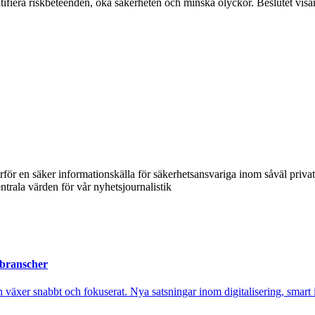
ifiera riskbeteenden, öka säkerheten och minska olyckor. Beslutet visar 
ärför en säker informationskälla för säkerhetsansvariga inom såväl priva
ntrala värden för vår nyhetsjournalistik
 branscher
xer snabbt och fokuserat. Nya satsningar inom digitalisering, smart ind