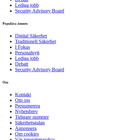
Lediga jobb
Security Advisory Board
Populära ämnen
Digital Säkerhet
Traditionell Säkerhet
I Fokus
Personalnytt
Lediga jobb
Debatt
Security Advisory Board
Om
Kontakt
Om oss
Prenumerera
Nyhetsbrev
Tidigare nummer
Säkerhetsgalan
Annonsera
Om cookies
Vår integritetspolicy