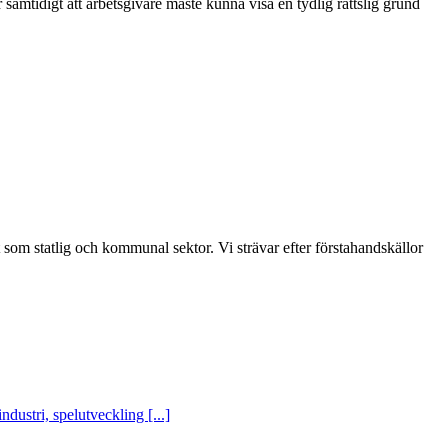
samtidigt att arbetsgivare måste kunna visa en tydlig rättslig grund
t som statlig och kommunal sektor. Vi strävar efter förstahandskällor
ustri, spelutveckling [...]