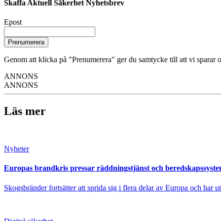
Skaffa Aktuell Säkerhet Nyhetsbrev
Epost
Prenumerera
Genom att klicka på "Prenumerera" ger du samtycke till att vi sparar o
ANNONS
ANNONS
Läs mer
Nyheter
Europas brandkris pressar räddningstjänst och beredskapssyst
Skogsbränder fortsätter att sprida sig i flera delar av Europa och har 