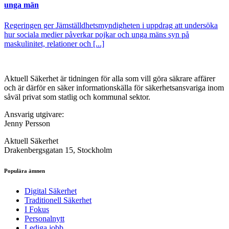
unga män
Regeringen ger Jämställdhetsmyndigheten i uppdrag att undersöka
hur sociala medier påverkar pojkar och unga mäns syn på
maskulinitet, relationer och [...]
Aktuell Säkerhet är tidningen för alla som vill göra säkrare affärer
och är därför en säker informationskälla för säkerhets­ansvariga inom
såväl privat som statlig och kommunal sektor.
Ansvarig utgivare:
Jenny Persson
Aktuell Säkerhet
Drakenbergsgatan 15, Stockholm
Populära ämnen
Digital Säkerhet
Traditionell Säkerhet
I Fokus
Personalnytt
Lediga jobb