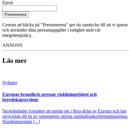
Epost
Prenumerera
Genom att klicka på "Prenumerera" ger du samtycke till att vi sparar
och använder dina personuppgifter i enlighet med vår
integritetspolicy.
ANNONS
Läs mer
Nyheter
Europas brandkris pressar räddningstjänst och
beredskapssystem
Skogsbränder fortsätter att sprida sig i flera delar av Europa och har
utvecklats till en av sommarens största samhällssäkerhetsutmaningar.
Hundratusentals [...]