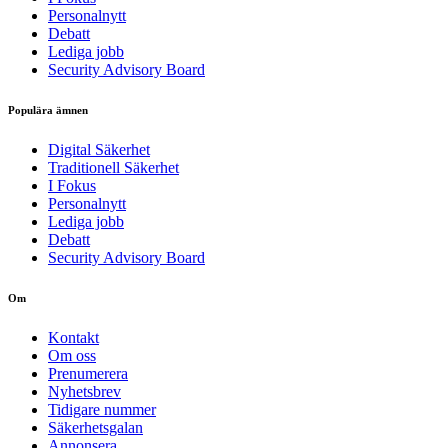
Personalnytt
Debatt
Lediga jobb
Security Advisory Board
Populära ämnen
Digital Säkerhet
Traditionell Säkerhet
I Fokus
Personalnytt
Lediga jobb
Debatt
Security Advisory Board
Om
Kontakt
Om oss
Prenumerera
Nyhetsbrev
Tidigare nummer
Säkerhetsgalan
Annonsera