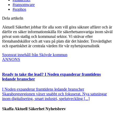
#ransomware
#sophos
Dela artikeln
Aktuell Säkerhet jobbar för alla som vill göra säkrare affärer och är
därför en säker informationskälla för säkerhetsansvariga inom såväl
privat som statlig och kommunal sektor. Vi strävar efter
förstahandskällor och att vara på plats där det händer. Trovärdighet
och opartiskhet är centrala värden för vår nyhetsjournalistik
Sponsrat innehåll från Skövde kommun
ANNONS
Ready to take the lead? I Noden expanderar framtidens
ledande branscher
I Noden expanderar framtidens ledande branscher
Skaraborgsregionen växer snabbt och fokuserat. Nya satsningar
inom digitalisering, smart industri, spelutveckling [...]
Skaffa Aktuell Säkerhet Nyhetsbrev