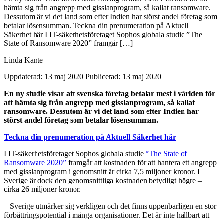
hämta sig från angrepp med gisslanprogram, så kallat ransomware.
Dessutom är vi det land som efter Indien har störst andel företag som
betalar lösensumman. Teckna din prenumeration på Aktuell
Säkerhet här I IT-säkerhetsföretaget Sophos globala studie ”The
State of Ransomware 2020” framgår […]
Linda Kante
Uppdaterad: 13 maj 2020
Publicerad: 13 maj 2020
En ny studie visar att svenska företag betalar mest i världen för
att hämta sig från angrepp med gisslanprogram, så kallat
ransomware. Dessutom är vi det land som efter Indien har
störst andel företag som betalar lösensumman.
Teckna din prenumeration på Aktuell Säkerhet här
I IT-säkerhetsföretaget Sophos globala studie
”The State of
Ransomware 2020”
framgår att kostnaden för att hantera ett angrepp
med gisslanprogram i genomsnitt är cirka 7,5 miljoner kronor. I
Sverige är dock den genomsnittliga kostnaden betydligt högre –
cirka 26 miljoner kronor.
– Sverige utmärker sig verkligen och det finns uppenbarligen en stor
förbättringspotential i många organisationer. Det är inte hållbart att