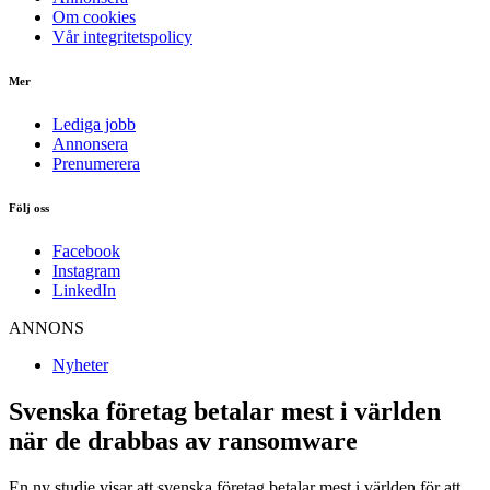
Om cookies
Vår integritetspolicy
Mer
Lediga jobb
Annonsera
Prenumerera
Följ oss
Facebook
Instagram
LinkedIn
ANNONS
Nyheter
Svenska företag betalar mest i världen
när de drabbas av ransomware
En ny studie visar att svenska företag betalar mest i världen för att