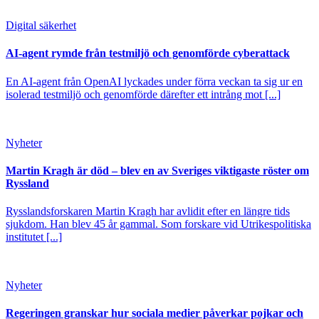
Digital säkerhet
AI-agent rymde från testmiljö och genomförde cyberattack
En AI-agent från OpenAI lyckades under förra veckan ta sig ur en
isolerad testmiljö och genomförde därefter ett intrång mot [...]
Nyheter
Martin Kragh är död – blev en av Sveriges viktigaste röster om
Ryssland
Rysslandsforskaren Martin Kragh har avlidit efter en längre tids
sjukdom. Han blev 45 år gammal. Som forskare vid Utrikespolitiska
institutet [...]
Nyheter
Regeringen granskar hur sociala medier påverkar pojkar och