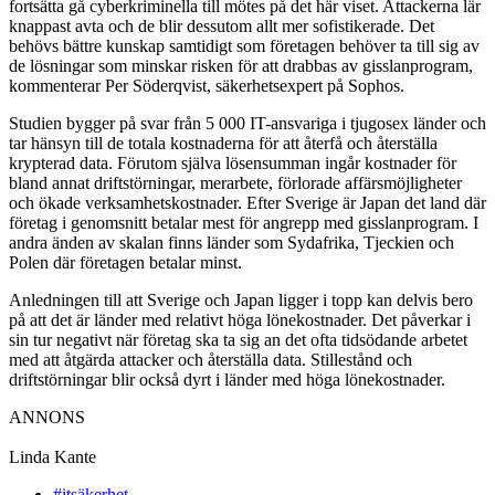
fortsätta gå cyberkriminella till mötes på det här viset. Attackerna lär
knappast avta och de blir dessutom allt mer sofistikerade. Det
behövs bättre kunskap samtidigt som företagen behöver ta till sig av
de lösningar som minskar risken för att drabbas av gisslanprogram,
kommenterar Per Söderqvist, säkerhetsexpert på Sophos.
Studien bygger på svar från 5 000 IT-ansvariga i tjugosex länder och
tar hänsyn till de totala kostnaderna för att återfå och återställa
krypterad data. Förutom själva lösensumman ingår kostnader för
bland annat driftstörningar, merarbete, förlorade affärsmöjligheter
och ökade verksamhetskostnader. Efter Sverige är Japan det land där
företag i genomsnitt betalar mest för angrepp med gisslanprogram. I
andra änden av skalan finns länder som Sydafrika, Tjeckien och
Polen där företagen betalar minst.
Anledningen till att Sverige och Japan ligger i topp kan delvis bero
på att det är länder med relativt höga lönekostnader. Det påverkar i
sin tur negativt när företag ska ta sig an det ofta tidsödande arbetet
med att åtgärda attacker och återställa data. Stillestånd och
driftstörningar blir också dyrt i länder med höga lönekostnader.
ANNONS
Linda Kante
#itsäkerhet