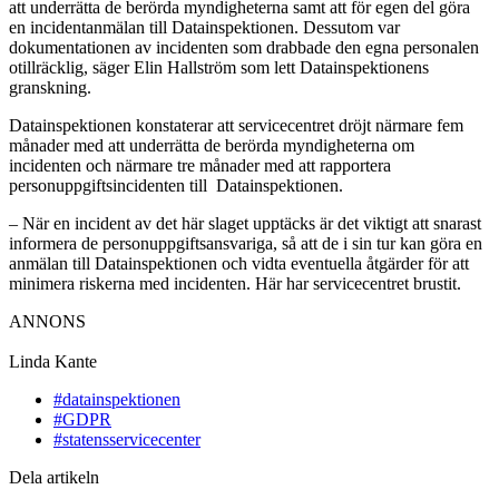
att underrätta de berörda myndigheterna samt att för egen del göra
en incidentanmälan till Datainspektionen. Dessutom var
dokumentationen av incidenten som drabbade den egna personalen
otillräcklig, säger Elin Hallström som lett Datainspektionens
granskning.
Datainspektionen konstaterar att servicecentret dröjt närmare fem
månader med att underrätta de berörda myndigheterna om
incidenten och närmare tre månader med att rapportera
personuppgiftsincidenten till Datainspektionen.
– När en incident av det här slaget upptäcks är det viktigt att snarast
informera de personuppgiftsansvariga, så att de i sin tur kan göra en
anmälan till Datainspektionen och vidta eventuella åtgärder för att
minimera riskerna med incidenten. Här har servicecentret brustit.
ANNONS
Linda Kante
#datainspektionen
#GDPR
#statensservicecenter
Dela artikeln