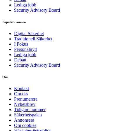
Lediga jobb
Security Advisory Board
Populära ämnen
Digital Säkerhet
Traditionell Säkerhet
I Fokus
Personalnytt
Lediga jobb
Debatt
Security Advisory Board
Om
Kontakt
Om oss
Prenumerera
Nyhetsbrev
Tidigare nummer
Säkerhetsgalan
Annonsera
Om cookies
Vår integritetspolicy