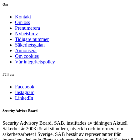
Om
Kontakt
Om oss
Prenumerera
Nyhetsbrev
Tidigare nummer
Säkerhetsgalan
Annonsera
Om cookies
Vår integritetspolicy
Följ oss
Facebook
Instagram
LinkedIn
Security Adviser Board
Security Advisory Board, SAB, instiftades av tidningen Aktuell
Säkerhet år 2003 för att stimulera, utveckla och informera om
säkerhetsarbetet i Sverige. SAB består av representanter från
branschens ledande företag och organisationer. Rådet träffas tre till