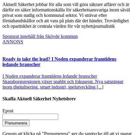
Aktuell Säkerhet jobbar för alla som vill göra säkrare affärer och är
därför en säker informationskälla för säkerhetsansvariga inom såväl
privat som statlig och kommunal sektor. Vi strävar efter
förstahandskällor och att vara på plats där det händer. Trovärdighet
och opartiskhet är centrala värden för vår nyhetsjournalistik
Sponsrat innehåll från Skövde kommun
ANNONS
Ready to take the lead? I Noden expanderar framtidens
ledande branscher
I Noden expanderar framtidens ledande branscher
Skaraborgsregionen växer snabbt och fokuserat. Nya satsningar
inom digitalisering, smart industri, spelutveckling [...]
Skaffa Aktuell Säkerhet Nyhetsbrev
Epost
Prenumerera
Genom att klicka på "Prenumerera" ger du samtycke till att vi sparar