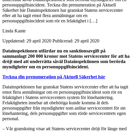
personuppgiftsincident. Teckna din prenumeration på Aktuell
Säkerhet här Datainspektionen har granskat Statens servicecenter
efter att ha tagit emot flera anmälningar om en
personuppgiftsincident som rör en felaktighet i […]
Linda Kante
Uppdaterad: 29 april 2020
Publicerad: 29 april 2020
Datainspektionen utfärdar nu en sanktionsavgift på
sammanlagt 200 000 kronor mot Statens servicecenter för att ha
dröjt med att underrätta såväl Datainspektionen som berörda
myndigheter om en personuppgiftsincident.
Teckna din prenumeration på Aktuell Säkerhet här
Datainspektionen har granskat Statens servicecenter efter att ha tagit
emot flera anmälningar om en personuppgiftsincident som rör en
felaktighet i Statens servicecenters system för lönehantering.
Felaktigheten innebar att obehöriga kunde komma åt dels
personuppgifter från myndigheter som anlitar servicecentret för sin
lönehantering, dels personuppgifter som rörde servicecentrets egen
personal.
– Vår granskning visar att Statens servicecenter dröjt för länge med