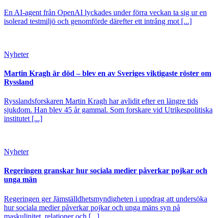
En AI-agent från OpenAI lyckades under förra veckan ta sig ur en
isolerad testmiljö och genomförde därefter ett intrång mot [...]
Nyheter
Martin Kragh är död – blev en av Sveriges viktigaste röster om
Ryssland
Rysslandsforskaren Martin Kragh har avlidit efter en längre tids
sjukdom. Han blev 45 år gammal. Som forskare vid Utrikespolitiska
institutet [...]
Nyheter
Regeringen granskar hur sociala medier påverkar pojkar och
unga män
Regeringen ger Jämställdhetsmyndigheten i uppdrag att undersöka
hur sociala medier påverkar pojkar och unga mäns syn på
maskulinitet, relationer och [...]