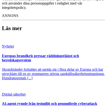
och använder dina personuppgifter i enlighet med vår
integritetspolicy.
ANNONS
Läs mer
Nyheter
Europas brandkris pressar räddningstjänst och
beredskapssystem
Skogsbränder fortsätter att sprida sig i flera delar av Europa och har
utvecklats till en av sommarens största samhällssäkerhetsutmaningar.
Hundratusentals [...]
Digital säkerhet
AI-agent rymde från testmiljö och genomförde cyberattack