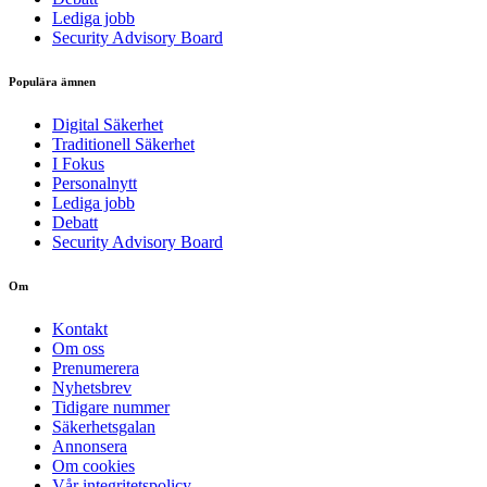
Lediga jobb
Security Advisory Board
Populära ämnen
Digital Säkerhet
Traditionell Säkerhet
I Fokus
Personalnytt
Lediga jobb
Debatt
Security Advisory Board
Om
Kontakt
Om oss
Prenumerera
Nyhetsbrev
Tidigare nummer
Säkerhetsgalan
Annonsera
Om cookies
Vår integritetspolicy