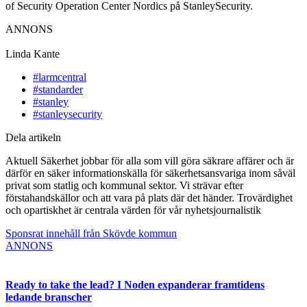
of Security Operation Center Nordics på StanleySecurity.
ANNONS
Linda Kante
#larmcentral
#standarder
#stanley
#stanleysecurity
Dela artikeln
Aktuell Säkerhet jobbar för alla som vill göra säkrare affärer och är
därför en säker informationskälla för säkerhetsansvariga inom såväl
privat som statlig och kommunal sektor. Vi strävar efter
förstahandskällor och att vara på plats där det händer. Trovärdighet
och opartiskhet är centrala värden för vår nyhetsjournalistik
Sponsrat innehåll från Skövde kommun
ANNONS
Ready to take the lead? I Noden expanderar framtidens
ledande branscher