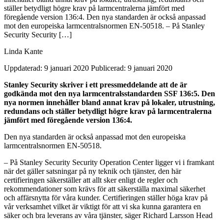
ställer betydligt högre krav på larmcentralerna jämfört med
föregående version 136:4. Den nya standarden är också anpassad
mot den europeiska larmcentralsnormen EN-50518. – På Stanley
Security Security […]
Linda Kante
Uppdaterad: 9 januari 2020
Publicerad: 9 januari 2020
Stanley Security skriver i ett pressmeddelande att de är
godkända mot den nya larmcentralsstandarden SSF 136:5. Den
nya normen innehåller bland annat krav på lokaler, utrustning,
redundans och ställer betydligt högre krav på larmcentralerna
jämfört med föregående version 136:4.
Den nya standarden är också anpassad mot den europeiska
larmcentralsnormen EN-50518.
– På Stanley Security Security Operation Center ligger vi i framkant
när det gäller satsningar på ny teknik och tjänster, den här
certifieringen säkerställer att allt sker enligt de regler och
rekommendationer som krävs för att säkerställa maximal säkerhet
och affärsnytta för våra kunder. Certifieringen ställer höga krav på
vår verksamhet vilket är viktigt för att vi ska kunna garantera en
säker och bra leverans av våra tjänster, säger Richard Larsson Head