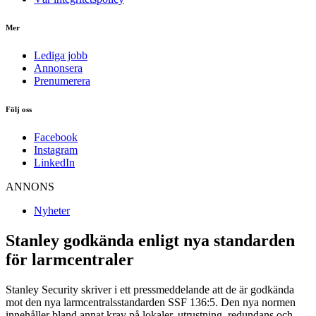
Mer
Lediga jobb
Annonsera
Prenumerera
Följ oss
Facebook
Instagram
LinkedIn
ANNONS
Nyheter
Stanley godkända enligt nya standarden
för larmcentraler
Stanley Security skriver i ett pressmeddelande att de är godkända
mot den nya larmcentralsstandarden SSF 136:5. Den nya normen
innehåller bland annat krav på lokaler, utrustning, redundans och