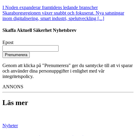
I Noden expanderar framtidens ledande branscher
Skaraborgsregionen växer snabbt och fokuserat. Nya satsningar
inom digitalisering, smart industri, spelutveckling [...]
Skaffa Aktuell Säkerhet Nyhetsbrev
Epost
Prenumerera
Genom att klicka på "Prenumerera" ger du samtycke till att vi sparar
och använder dina personuppgifter i enlighet med vår
integritetspolicy.
ANNONS
Läs mer
Nyheter