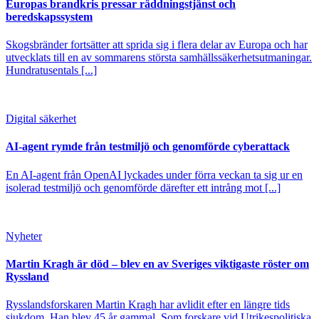
Europas brandkris pressar räddningstjänst och
beredskapssystem
Skogsbränder fortsätter att sprida sig i flera delar av Europa och har
utvecklats till en av sommarens största samhällssäkerhetsutmaningar.
Hundratusentals [...]
Digital säkerhet
AI-agent rymde från testmiljö och genomförde cyberattack
En AI-agent från OpenAI lyckades under förra veckan ta sig ur en
isolerad testmiljö och genomförde därefter ett intrång mot [...]
Nyheter
Martin Kragh är död – blev en av Sveriges viktigaste röster om
Ryssland
Rysslandsforskaren Martin Kragh har avlidit efter en längre tids
sjukdom. Han blev 45 år gammal. Som forskare vid Utrikespolitiska