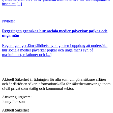
institutet [...]
Nyheter
Regeringen granskar hur sociala medier påverkar pojkar och
unga män
Regeringen ger Jämställdhetsmyndigheten i uppdrag att undersöka
hur sociala medier påverkar pojkar och unga mäns syn på
maskulinitet, relationer och [...]
Aktuell Säkerhet är tidningen för alla som vill göra säkrare affärer
och är därför en säker informationskälla för säkerhets­ansvariga inom
såväl privat som statlig och kommunal sektor.
Ansvarig utgivare:
Jenny Persson
Aktuell Säkerhet