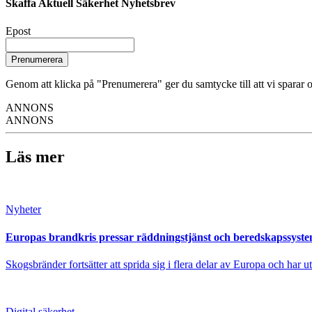
Skaffa Aktuell Säkerhet Nyhetsbrev
Epost
Prenumerera
Genom att klicka på "Prenumerera" ger du samtycke till att vi sparar o
ANNONS
ANNONS
Läs mer
Nyheter
Europas brandkris pressar räddningstjänst och beredskapssyst
Skogsbränder fortsätter att sprida sig i flera delar av Europa och har 
Digital säkerhet