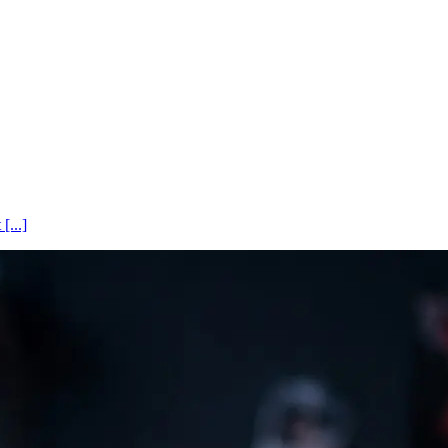
[...]