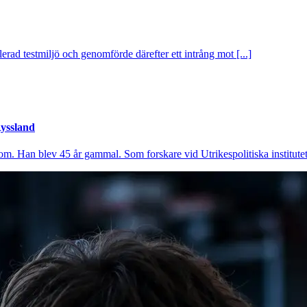
rad testmiljö och genomförde därefter ett intrång mot [...]
Ryssland
om. Han blev 45 år gammal. Som forskare vid Utrikespolitiska institutet 