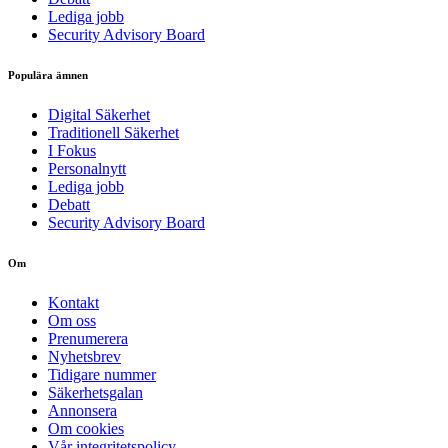
Lediga jobb
Security Advisory Board
Populära ämnen
Digital Säkerhet
Traditionell Säkerhet
I Fokus
Personalnytt
Lediga jobb
Debatt
Security Advisory Board
Om
Kontakt
Om oss
Prenumerera
Nyhetsbrev
Tidigare nummer
Säkerhetsgalan
Annonsera
Om cookies
Vår integritetspolicy