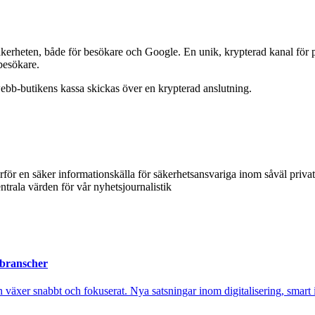
äkerheten, både för besökare och Google. En unik, krypterad kanal för 
besökare.
ebb-butikens kassa skickas över en krypterad anslutning.
ärför en säker informationskälla för säkerhetsansvariga inom såväl priva
ntrala värden för vår nyhetsjournalistik
 branscher
xer snabbt och fokuserat. Nya satsningar inom digitalisering, smart ind