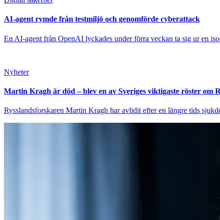
AI-agent rymde från testmiljö och genomförde cyberattack
En AI-agent från OpenAI lyckades under förra veckan ta sig ur en isole
Nyheter
Martin Kragh är död – blev en av Sveriges viktigaste röster om 
Rysslandsforskaren Martin Kragh har avlidit efter en längre tids sjukd