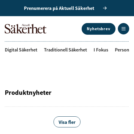
Prenumerera på Aktuell Säkerhet
Nyhetsbrev
ANNONS
Digital Säkerhet
Traditionell Säkerhet
I Fokus
Personal
Produktnyheter
Visa fler