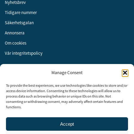
Nyhetsbrev
Tidigare nummer
Säkerhetsgalan
Annonsera
Om cookies
Vår integritetspolicy
Följ oss
Manage Consent
Facebook
To provide the best experiences, we use technologies like cookies to store and/or
Instagram
access device information. Consenting to these technologies will allow us to
process data such as browsing behavior or unique IDs on this site. Not
LinkedIn
consenting or withdrawing consent, may adversely affect certain features and
functions.
Accept
Security Adviser Board
Security Advisory Board, SAB, instiftades av tidningen Aktuell