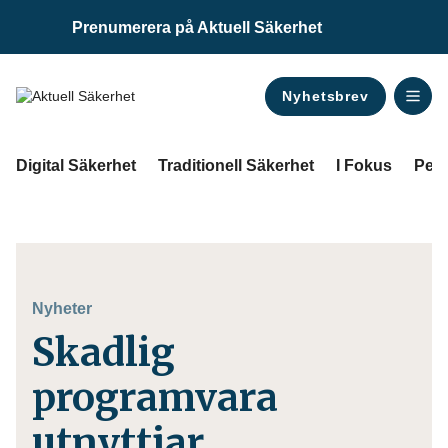
Prenumerera på Aktuell Säkerhet
Nyhetsbrev
ANNONS
Digital Säkerhet
Traditionell Säkerhet
I Fokus
Pers
Nyheter
Skadlig
programvara
utnyttjar