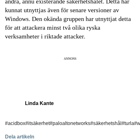
andra, ännu existerande säkerhetshålet. Detta har
kunnat utnyttjas även för senare versioner av
Windows. Den okända gruppen har utnyttjat detta
för att attackera minst två olika ryska
verksamheter i riktade attacker.
ANNONS
Linda Kante
#acidbox
#itsäkerhet
#paloaltonetworks
#säkerhetshål
#turla
#w
Dela artikeln