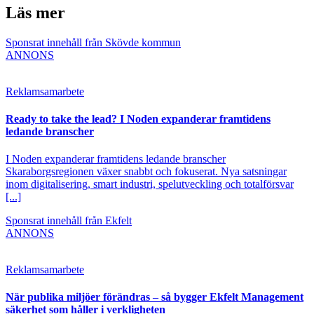
Läs mer
Sponsrat innehåll från Skövde kommun
ANNONS
Reklamsamarbete
Ready to take the lead? I Noden expanderar framtidens
ledande branscher
I Noden expanderar framtidens ledande branscher
Skaraborgsregionen växer snabbt och fokuserat. Nya satsningar
inom digitalisering, smart industri, spelutveckling och totalförsvar
[...]
Sponsrat innehåll från Ekfelt
ANNONS
Reklamsamarbete
När publika miljöer förändras – så bygger Ekfelt Management
säkerhet som håller i verkligheten