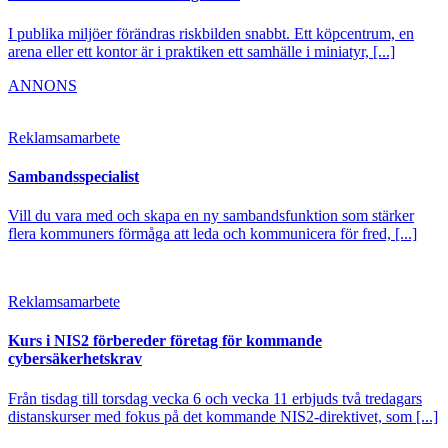
I publika miljöer förändras riskbilden snabbt. Ett köpcentrum, en
arena eller ett kontor är i praktiken ett samhälle i miniatyr, [...]
ANNONS
Reklamsamarbete
Sambandsspecialist
Vill du vara med och skapa en ny sambandsfunktion som stärker
flera kommuners förmåga att leda och kommunicera för fred, [...]
Reklamsamarbete
Kurs i NIS2 förbereder företag för kommande
cybersäkerhetskrav
Från tisdag till torsdag vecka 6 och vecka 11 erbjuds två tredagars
distanskurser med fokus på det kommande NIS2-direktivet, som [...]