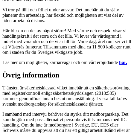
Vi tror på tillit och frihet under ansvar. Det innebär att du själv
planerar din arbetsdag, har flextid och möjligheten att viss del av
tiden arbeta på distans.
Här blir du en del av något större! Med värme och respekt visar vi
handlingskraft i det stora och det lilla. Vi lever vår värdegrund i
mötet med varandra och de vi är till för. Varje dag, året runt ser vi till
att Västerås fungerar. Tillsammans med dina ca 11 500 kollegor runt
om i staden får du Sveriges viktigaste jobb.
Läs mer om möjligheter, karriärvägar och om vårt erbjudande
här.
Övrig information
Tjänsten är säkerhetsklassad vilket innebär att en säkerhetsprövning
med registerkontroll enligt säkerhetsskyddslagen (2018:585)
kommer genomföras innan beslut om anställning. I vissa fall krävs
svenskt medborgarskap för säkerhetsklassade tjänster.
I samband med intervju behöver du styrka ditt medborgarskap. Det
kan du göra med pass alternativt personbevis tillsammans med ID-
handling. Om du inte är medborgare i Sverige, EU, EES eller
Schweiz måste du uppvisa att du har ett giltigt arbetstillstånd eller är