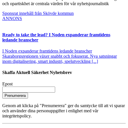
och opartiskhet är centrala värden för vår nyhetsjournalistik
Sponsrat innehåll från Skövde kommun
ANNONS
Ready to take the lead? I Noden expanderar framtidens
ledande branscher
I Noden expanderar framtidens ledande branscher
Skaraborgsregionen växer snabbt och fokuserat. Nya satsningar
inom digitalisering, smart industri, spelutveckling [...]
Skaffa Aktuell Säkerhet Nyhetsbrev
Epost
Prenumerera
Genom att klicka på "Prenumerera" ger du samtycke till att vi sparar
och använder dina personuppgifter i enlighet med vår
integritetspolicy.