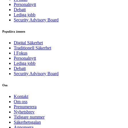
Personalnytt
Debatt
Lediga jobb
Security Advisory Board
Populära ämnen
Digital Säkerhet
Traditionell Säkerhet
I Fokus
Personalnytt
Lediga jobb
Debatt
Security Advisory Board
Om
Kontakt
Om oss
Prenumerera
Nyhetsbrev
Tidigare nummer
Säkerhetsgalan
Annonsera