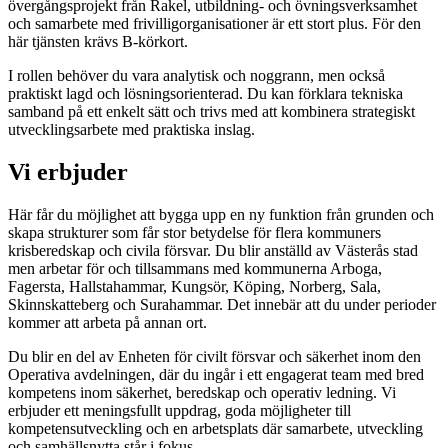
övergångsprojekt från Rakel, utbildning- och övningsverksamhet
och samarbete med frivilligorganisationer är ett stort plus. För den
här tjänsten krävs B-körkort.
I rollen behöver du vara analytisk och noggrann, men också
praktiskt lagd och lösningsorienterad. Du kan förklara tekniska
samband på ett enkelt sätt och trivs med att kombinera strategiskt
utvecklingsarbete med praktiska inslag.
Vi erbjuder
Här får du möjlighet att bygga upp en ny funktion från grunden och
skapa strukturer som får stor betydelse för flera kommuners
krisberedskap och civila försvar. Du blir anställd av Västerås stad
men arbetar för och tillsammans med kommunerna Arboga,
Fagersta, Hallstahammar, Kungsör, Köping, Norberg, Sala,
Skinnskatteberg och Surahammar. Det innebär att du under perioder
kommer att arbeta på annan ort.
Du blir en del av Enheten för civilt försvar och säkerhet inom den
Operativa avdelningen, där du ingår i ett engagerat team med bred
kompetens inom säkerhet, beredskap och operativ ledning. Vi
erbjuder ett meningsfullt uppdrag, goda möjligheter till
kompetensutveckling och en arbetsplats där samarbete, utveckling
och samhällsnytta står i fokus.