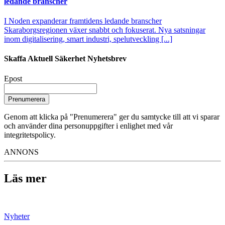
ledande branscher
I Noden expanderar framtidens ledande branscher
Skaraborgsregionen växer snabbt och fokuserat. Nya satsningar
inom digitalisering, smart industri, spelutveckling [...]
Skaffa Aktuell Säkerhet Nyhetsbrev
Epost
Prenumerera
Genom att klicka på "Prenumerera" ger du samtycke till att vi sparar
och använder dina personuppgifter i enlighet med vår
integritetspolicy.
ANNONS
Läs mer
Nyheter