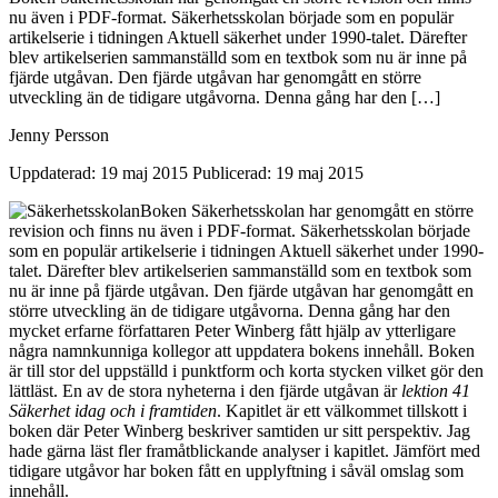
nu även i PDF-format. Säkerhetsskolan började som en populär
artikelserie i tidningen Aktuell säkerhet under 1990-talet. Därefter
blev artikelserien sammanställd som en textbok som nu är inne på
fjärde utgåvan. Den fjärde utgåvan har genomgått en större
utveckling än de tidigare utgåvorna. Denna gång har den […]
Jenny Persson
Uppdaterad: 19 maj 2015
Publicerad: 19 maj 2015
Boken Säkerhetsskolan har genomgått en större
revision och finns nu även i PDF-format. Säkerhetsskolan började
som en populär artikelserie i tidningen Aktuell säkerhet under 1990-
talet. Därefter blev artikelserien sammanställd som en textbok som
nu är inne på fjärde utgåvan. Den fjärde utgåvan har genomgått en
större utveckling än de tidigare utgåvorna. Denna gång har den
mycket erfarne författaren Peter Winberg fått hjälp av ytterligare
några namnkunniga kollegor att uppdatera bokens innehåll. Boken
är till stor del uppställd i punktform och korta stycken vilket gör den
lättläst. En av de stora nyheterna i den fjärde utgåvan är
lektion 41
Säkerhet idag och i framtiden
. Kapitlet är ett välkommet tillskott i
boken där Peter Winberg beskriver samtiden ur sitt perspektiv. Jag
hade gärna läst fler framåtblickande analyser i kapitlet. Jämfört med
tidigare utgåvor har boken fått en upplyftning i såväl omslag som
innehåll.