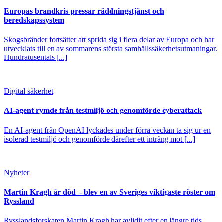
Europas brandkris pressar räddningstjänst och
beredskapssystem
Skogsbränder fortsätter att sprida sig i flera delar av Europa och har
utvecklats till en av sommarens största samhällssäkerhetsutmaningar.
Hundratusentals [...]
Digital säkerhet
AI-agent rymde från testmiljö och genomförde cyberattack
En AI-agent från OpenAI lyckades under förra veckan ta sig ur en
isolerad testmiljö och genomförde därefter ett intrång mot [...]
Nyheter
Martin Kragh är död – blev en av Sveriges viktigaste röster om
Ryssland
Rysslandsforskaren Martin Kragh har avlidit efter en längre tids