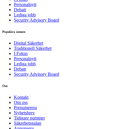
Personalnytt
Debatt
Lediga jobb
Security Advisory Board
Populära ämnen
Digital Säkerhet
Traditionell Säkerhet
I Fokus
Personalnytt
Lediga jobb
Debatt
Security Advisory Board
Om
Kontakt
Om oss
Prenumerera
Nyhetsbrev
Tidigare nummer
Säkerhetsgalan
Annonsera