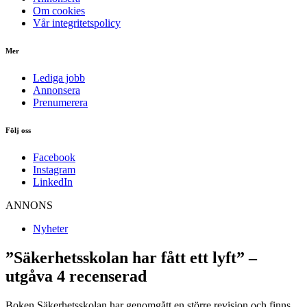
Om cookies
Vår integritetspolicy
Mer
Lediga jobb
Annonsera
Prenumerera
Följ oss
Facebook
Instagram
LinkedIn
ANNONS
Nyheter
”Säkerhetsskolan har fått ett lyft” –
utgåva 4 recenserad
Boken Säkerhetsskolan har genomgått en större revision och finns