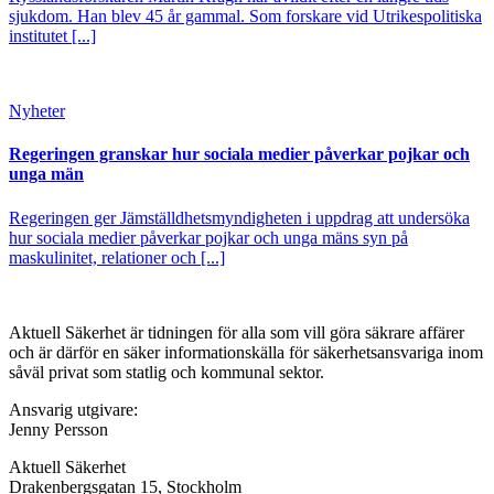
sjukdom. Han blev 45 år gammal. Som forskare vid Utrikespolitiska
institutet [...]
Nyheter
Regeringen granskar hur sociala medier påverkar pojkar och
unga män
Regeringen ger Jämställdhetsmyndigheten i uppdrag att undersöka
hur sociala medier påverkar pojkar och unga mäns syn på
maskulinitet, relationer och [...]
Aktuell Säkerhet är tidningen för alla som vill göra säkrare affärer
och är därför en säker informationskälla för säkerhets­ansvariga inom
såväl privat som statlig och kommunal sektor.
Ansvarig utgivare:
Jenny Persson
Aktuell Säkerhet
Drakenbergsgatan 15, Stockholm