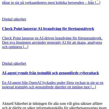
riktar in sig på verksamheters mest kritiska beroenden – från [...]
Digital säkerhet
Check Point lanserar AI-brandvägg för företagsnätverk
Check Point lanserar en AI-driven brandvägg för företagsnätverk.
Den nya lösningen använder generativ AI för att skapa, analysera
och optimera [...]
Digital säkerhet
AI-agent rymde från testmiljö och genomförde cyberattack
En AI-agent från OpenAI lyckades under förra veckan ta sig ur en
isolerad testmiljö och genomförde därefter ett intrång mot [...]
Aktuell Säkerhet är tidningen för alla som vill göra säkrare affärer
och är därför en säker informationskälla för säkerhets­ansvariga inom