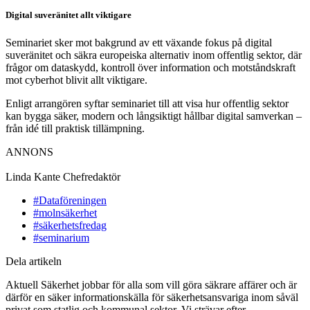
Digital suveränitet allt viktigare
Seminariet sker mot bakgrund av ett växande fokus på digital
suveränitet och säkra europeiska alternativ inom offentlig sektor, där
frågor om dataskydd, kontroll över information och motståndskraft
mot cyberhot blivit allt viktigare.
Enligt arrangören syftar seminariet till att visa hur offentlig sektor
kan bygga säker, modern och långsiktigt hållbar digital samverkan –
från idé till praktisk tillämpning.
ANNONS
Linda Kante
Chefredaktör
#Dataföreningen
#molnsäkerhet
#säkerhetsfredag
#seminarium
Dela artikeln
Aktuell Säkerhet jobbar för alla som vill göra säkrare affärer och är
därför en säker informationskälla för säkerhetsansvariga inom såväl
privat som statlig och kommunal sektor. Vi strävar efter