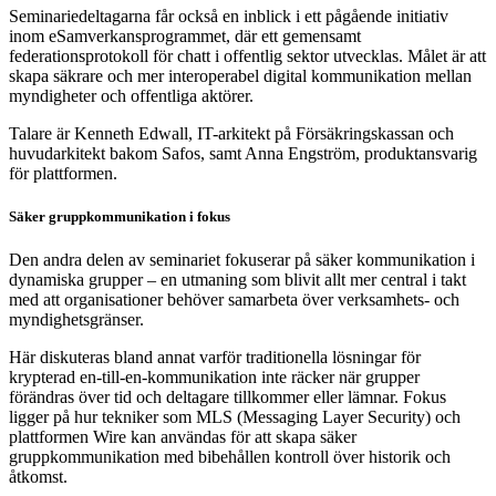
Seminariedeltagarna får också en inblick i ett pågående initiativ
inom eSamverkansprogrammet, där ett gemensamt
federationsprotokoll för chatt i offentlig sektor utvecklas. Målet är att
skapa säkrare och mer interoperabel digital kommunikation mellan
myndigheter och offentliga aktörer.
Talare är Kenneth Edwall, IT-arkitekt på Försäkringskassan och
huvudarkitekt bakom Safos, samt Anna Engström, produktansvarig
för plattformen.
Säker gruppkommunikation i fokus
Den andra delen av seminariet fokuserar på säker kommunikation i
dynamiska grupper – en utmaning som blivit allt mer central i takt
med att organisationer behöver samarbeta över verksamhets- och
myndighetsgränser.
Här diskuteras bland annat varför traditionella lösningar för
krypterad en-till-en-kommunikation inte räcker när grupper
förändras över tid och deltagare tillkommer eller lämnar. Fokus
ligger på hur tekniker som MLS (Messaging Layer Security) och
plattformen Wire kan användas för att skapa säker
gruppkommunikation med bibehållen kontroll över historik och
åtkomst.