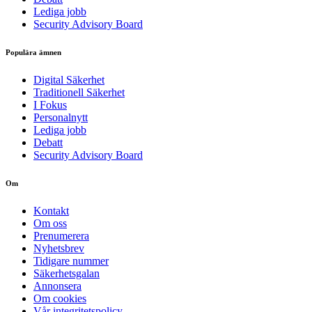
Lediga jobb
Security Advisory Board
Populära ämnen
Digital Säkerhet
Traditionell Säkerhet
I Fokus
Personalnytt
Lediga jobb
Debatt
Security Advisory Board
Om
Kontakt
Om oss
Prenumerera
Nyhetsbrev
Tidigare nummer
Säkerhetsgalan
Annonsera
Om cookies
Vår integritetspolicy