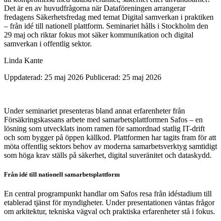
Det är en av huvudfrågorna när Dataföreningen arrangerar
fredagens Säkerhetsfredag med temat Digital samverkan i praktiken
– från idé till nationell plattform. Seminariet hålls i Stockholm den
29 maj och riktar fokus mot säker kommunikation och digital
samverkan i offentlig sektor.
Linda Kante
Uppdaterad: 25 maj 2026
Publicerad: 25 maj 2026
Under seminariet presenteras bland annat erfarenheter från
Försäkringskassans arbete med samarbetsplattformen Safos – en
lösning som utvecklats inom ramen för samordnad statlig IT-drift
och som bygger på öppen källkod. Plattformen har tagits fram för att
möta offentlig sektors behov av moderna samarbetsverktyg samtidigt
som höga krav ställs på säkerhet, digital suveränitet och dataskydd.
Från idé till nationell samarbetsplattform
En central programpunkt handlar om Safos resa från idéstadium till
etablerad tjänst för myndigheter. Under presentationen väntas frågor
om arkitektur, tekniska vägval och praktiska erfarenheter stå i fokus.