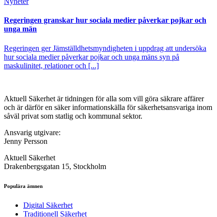
Nyheter
Regeringen granskar hur sociala medier påverkar pojkar och
unga män
Regeringen ger Jämställdhetsmyndigheten i uppdrag att undersöka
hur sociala medier påverkar pojkar och unga mäns syn på
maskulinitet, relationer och [...]
Aktuell Säkerhet är tidningen för alla som vill göra säkrare affärer
och är därför en säker informationskälla för säkerhets­ansvariga inom
såväl privat som statlig och kommunal sektor.
Ansvarig utgivare:
Jenny Persson
Aktuell Säkerhet
Drakenbergsgatan 15, Stockholm
Populära ämnen
Digital Säkerhet
Traditionell Säkerhet