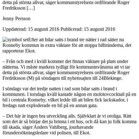
detta på största allvar, säger kommunstyrelsens ordförande Roger
Fredriksson […]
Jenny Persson
Uppdaterad: 15 augusti 2016
Publicerad: 15 augusti 2016
Efter att bilar satts i brand tre nätter i rad sätter nu
Ronneby kommun in extra väktare för att stoppa bilbränderna, det
rapporterar Ekot.
– Från och med i kväll kommer det finnas väktare på plats under
nätterna. Vi måste markera tydligt för kommuninvånarna att vi tar
detta på största allvar, säger kommunstyrelsens ordförande Roger
Fredriksson (M) på söndagen till nyhetssajten till 24Blekinge.
I söndags var det tredje natten i rad som bilar satts i brand i
kommunen. I torsdags kväll kastade någon en molotovcocktail på en
bil i centrala Ronneby, vilket ledde till att bilen fick lackskador, i
fredags natt exploderade en bil på en annan gata.
– Det här är ingen bra utveckling alls. Självklart är vi oroliga. Rätt
som det är så börjar det ju brinna i ett hus, och då kan ju folk komma
till skada, säger Anders Vahlberg, jourhavande
förundersökningsledare vid polisen, till Ekot.