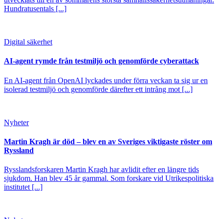
Hundratusentals [...]
Digital säkerhet
AI-agent rymde från testmiljö och genomförde cyberattack
En AI-agent från OpenAI lyckades under förra veckan ta sig ur en
isolerad testmiljö och genomförde därefter ett intrång mot [...]
Nyheter
Martin Kragh är död – blev en av Sveriges viktigaste röster om
Ryssland
Rysslandsforskaren Martin Kragh har avlidit efter en längre tids
sjukdom. Han blev 45 år gammal. Som forskare vid Utrikespolitiska
institutet [...]