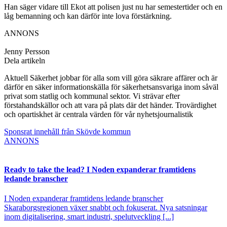
Han säger vidare till Ekot att polisen just nu har semestertider och en
låg bemanning och kan därför inte lova förstärkning.
ANNONS
Jenny Persson
Dela artikeln
Aktuell Säkerhet jobbar för alla som vill göra säkrare affärer och är
därför en säker informationskälla för säkerhetsansvariga inom såväl
privat som statlig och kommunal sektor. Vi strävar efter
förstahandskällor och att vara på plats där det händer. Trovärdighet
och opartiskhet är centrala värden för vår nyhetsjournalistik
Sponsrat innehåll från Skövde kommun
ANNONS
Ready to take the lead? I Noden expanderar framtidens
ledande branscher
I Noden expanderar framtidens ledande branscher
Skaraborgsregionen växer snabbt och fokuserat. Nya satsningar
inom digitalisering, smart industri, spelutveckling [...]