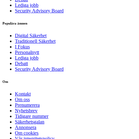
Lediga jobb
Security Advisory Board
Populära ämnen
Digital Säkerhet
Traditionell Säkerhet
I Fokus
Personalnytt
Lediga jobb
Debatt
Security Advisory Board
Om
Kontakt
Om oss
Prenumerera
Nyhetsbrev
Tidigare nummer
Säkerhetsgalan
Annonsera
Om cookies
Vår integritetspolicy