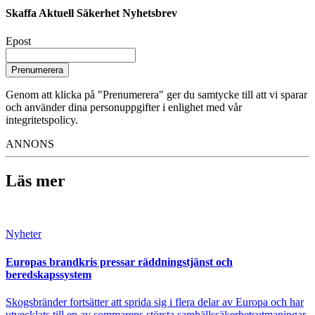
Skaffa Aktuell Säkerhet Nyhetsbrev
Epost
Prenumerera
Genom att klicka på "Prenumerera" ger du samtycke till att vi sparar
och använder dina personuppgifter i enlighet med vår
integritetspolicy.
ANNONS
Läs mer
Nyheter
Europas brandkris pressar räddningstjänst och
beredskapssystem
Skogsbränder fortsätter att sprida sig i flera delar av Europa och har
utvecklats till en av sommarens största samhällssäkerhetsutmaningar.