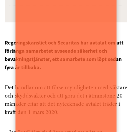
Regeringskansliet och Securitas har avtalat om att
förlänga samarbetet avseende säkerhet och
bevakningstjänster, ett samarbete som löpt sedan
fyra år tillbaka.
Det handlar om att förse myndigheten med väktare
och skyddsvakter och att göra det i åtminstone 20
månader eftar att det nytecknade avtalet träder i
kraft den 1 mars 2020.