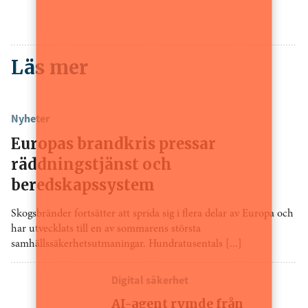
Läs mer
Nyheter
Europas brandkris pressar
räddningstjänst och
beredskapssystem
Skogsbränder fortsätter att sprida sig i flera delar av Europa och
har utvecklats till en av sommarens största
samhällssäkerhetsutmaningar. Hundratusentals [...]
Digital säkerhet
AI-agent rymde från