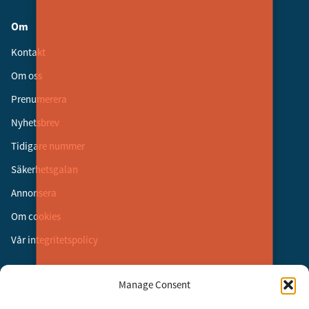
Om
Kontakt
Om oss
Prenumerera
Nyhetsbrev
Tidigare nummer
Säkerhetsgalan
Annonsera
Om cookies
Vår integritetspolicy
Följ oss
Manage Consent
Facebook