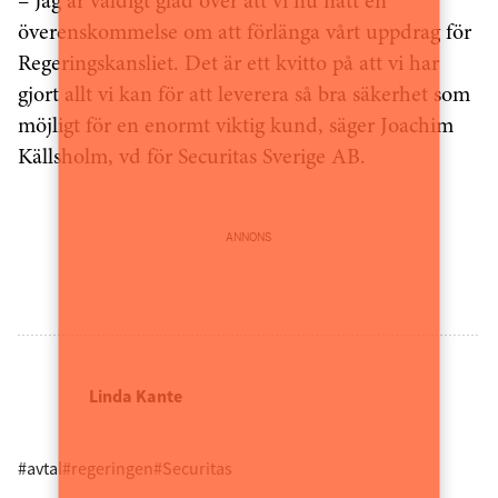
– Jag är väldigt glad över att vi nu nått en
överenskommelse om att förlänga vårt uppdrag för
Regeringskansliet. Det är ett kvitto på att vi har
gjort allt vi kan för att leverera så bra säkerhet som
möjligt för en enormt viktig kund, säger Joachim
Källsholm, vd för Securitas Sverige AB.
ANNONS
Linda Kante
#avtal
#regeringen
#Securitas