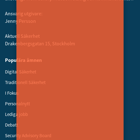
Ansvarig utgivare:
Jenny Persson
Aktuell Säkerhet
Drakenbergsgatan 15, Stockholm
Populära ämnen
Digital Säkerhet
Traditionell Säkerhet
I Fokus
Personalnytt
Lediga jobb
Debatt
Security Advisory Board