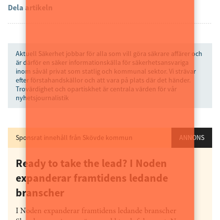
Dela artikeln
Aktuell Säkerhet jobbar för alla som vill göra säkrare affärer och
är därför en säker informationskälla för säkerhetsansvariga
inom såväl privat som statlig och kommunal sektor. Vi strävar
efter förstahandskällor och att vara på plats där det händer.
Trovärdighet och opartiskhet är centrala värden för vår
nyhetsjournalistik
Sponsrat innehåll från Skövde kommun
ANNONS
Ready to take the lead? I Noden
expanderar framtidens ledande
branscher
I Noden expanderar framtidens ledande branscher