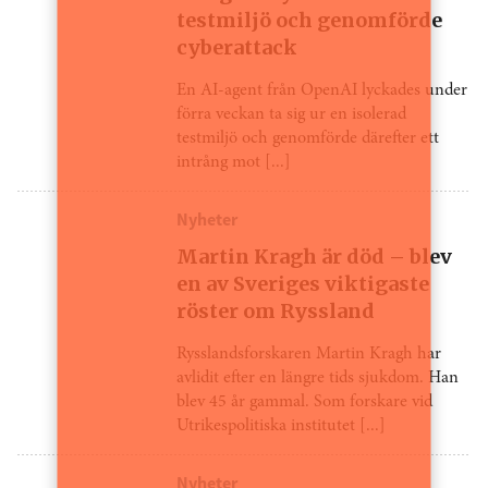
testmiljö och genomförde
cyberattack
En AI-agent från OpenAI lyckades under
förra veckan ta sig ur en isolerad
testmiljö och genomförde därefter ett
intrång mot [...]
Nyheter
Martin Kragh är död – blev
en av Sveriges viktigaste
röster om Ryssland
Rysslandsforskaren Martin Kragh har
avlidit efter en längre tids sjukdom. Han
blev 45 år gammal. Som forskare vid
Utrikespolitiska institutet [...]
Nyheter