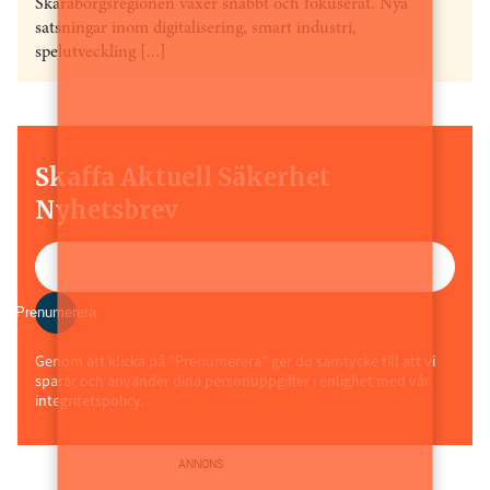
Skaraborgsregionen växer snabbt och fokuserat. Nya
satsningar inom digitalisering, smart industri,
spelutveckling [...]
Skaffa Aktuell Säkerhet
Nyhetsbrev
Prenumerera
Genom att klicka på "Prenumerera" ger du samtycke till att vi
sparar och använder dina personuppgifter i enlighet med vår
integritetspolicy.
ANNONS