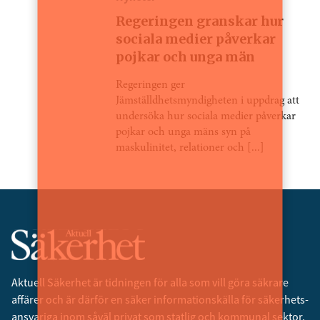
Regeringen granskar hur
sociala medier påverkar
pojkar och unga män
Regeringen ger
Jämställdhetsmyndigheten i uppdrag att
undersöka hur sociala medier påverkar
pojkar och unga mäns syn på
maskulinitet, relationer och [...]
Aktuell Säkerhet är tidningen för alla som vill göra säkrare
affärer och är därför en säker informationskälla för säkerhets­
ansvariga inom såväl privat som statlig och kommunal sektor.