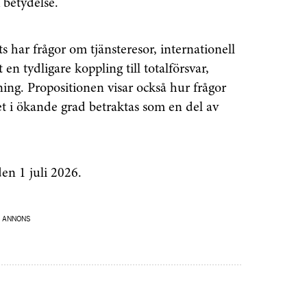
k betydelse.
Prenumerera
s har frågor om tjänsteresor, internationell
å "Prenumerera" ger du samtycke till att vi
en tydligare koppling till totalförsvar,
r dina personuppgifter i enlighet med vår
ng. Propositionen visar också hur frågor
et i ökande grad betraktas som en del av
den 1 juli 2026.
ANNONS