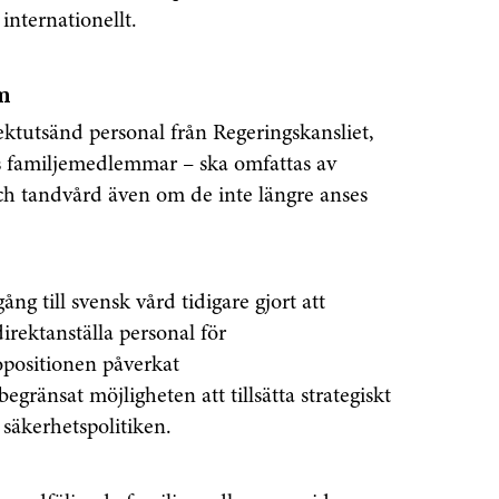
internationellt.
em
ektutsänd personal från Regeringskansliet,
s familjemedlemmar – ska omfattas av
och tandvård även om de inte längre anses
ång till svensk vård tidigare gjort att
irektanställa personal för
opositionen påverkat
gränsat möjligheten att tillsätta strategiskt
 säkerhetspolitiken.