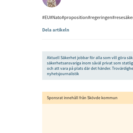
#EU
#Nato
#proposition
#regeringen
#resesäke
Dela artikeln
Aktuell Säkerhet jobbar för alla som vill göra säk
säkerhetsansvariga inom såväl privat som statlig
och att vara på plats där det händer. Trovärdighe
nyhetsjournalistik
Sponsrat innehåll från Skövde kommun