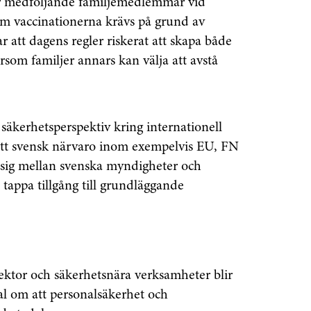
för medföljande familjemedlemmar vid
 om vaccinationerna krävs på grund av
 att dagens regler riskerat att skapa både
rsom familjer annars kan välja att avstå
 säkerhetsperspektiv kring internationell
 att svensk närvaro inom exempelvis EU, FN
a sig mellan svenska myndigheter och
 tappa tillgång till grundläggande
senaste
tsinformationen
sektor och säkerhetsnära verksamheter blir
nal om att personalsäkerhet och
vårt nyhetsbrev!