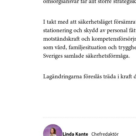
omsorgsansvar får allt större strategis
I takt med att säkerhetsläget försämrat
Genom att klicka p
stationering och skydd av personal fått 
sparar och använde
integritetspolicy.
motståndskraft och kompetensförsörjni
som vård, familjesituation och tryggh
Sveriges samlade säkerhetsförmåga.
Lagändringarna föreslås träda i kraft 
Linda Kante
Chefredaktör