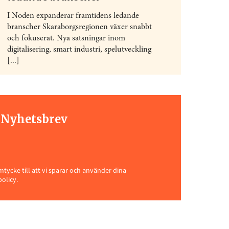
I Noden expanderar framtidens ledande
branscher Skaraborgsregionen växer snabbt
och fokuserat. Nya satsningar inom
digitalisering, smart industri, spelutveckling
[...]
t Nyhetsbrev
ycke till att vi sparar och använder dina
policy.