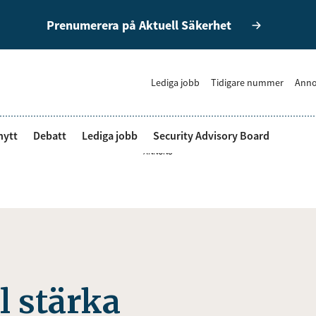
Prenumerera på Aktuell Säkerhet
Lediga jobb
Tidigare nummer
Anno
nytt
Debatt
Lediga jobb
Security Advisory Board
ANNONS
l stärka