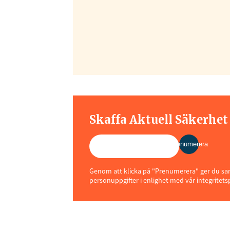
Skaffa Aktuell Säkerhe
Prenumerera
Genom att klicka på "Prenumerera" ger du samt
personuppgifter i enlighet med vår integritets