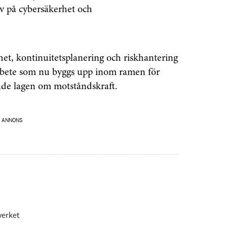
av på cybersäkerhet och
Prenumerera
å "Prenumerera" ger du samtycke till att vi
r dina personuppgifter i enlighet med vår
het, kontinuitetsplanering och riskhantering
 arbete som nu byggs upp inom ramen för
de lagen om motståndskraft.
ANNONS
verket