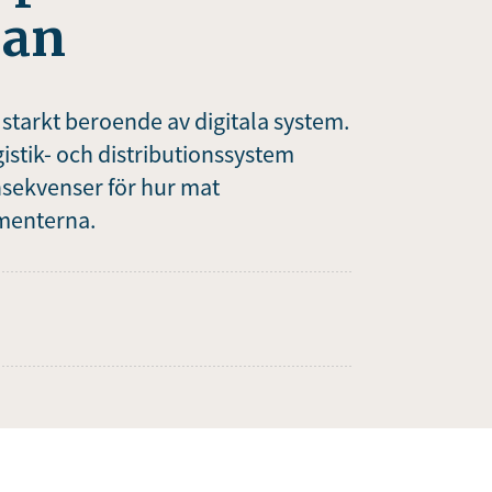
jan
 starkt beroende av digitala system.
stik- och distributionssystem
nsekvenser för hur mat
umenterna.