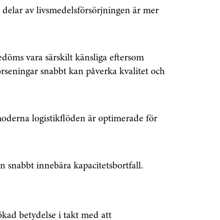
a delar av livsmedelsförsörjningen är mer
edöms vara särskilt känsliga eftersom
rseningar snabbt kan påverka kvalitet och
oderna logistikflöden är optimerade för
senaste
n snabbt innebära kapacitetsbortfall.
tsinformationen
vårt nyhetsbrev!
ökad betydelse i takt med att