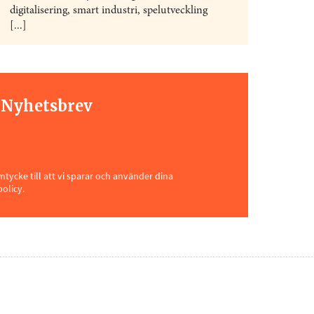
digitalisering, smart industri, spelutveckling
[...]
t Nyhetsbrev
ycke till att vi sparar och använder dina
policy.