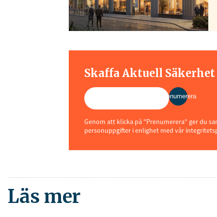
Skaffa Aktuell Säkerhe
Prenumerera
Genom att klicka på "Prenumerera" ger du samt
personuppgifter i enlighet med vår integritets
Läs mer