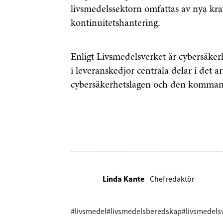
livsmedelssektorn omfattas av nya kr
kontinuitetshantering.
Genom att klicka p
sparar och använde
Enligt Livsmedelsverket är cybersäker
integritetspolicy.
i leveranskedjor centrala delar i det
cybersäkerhetslagen och den komman
Linda Kante
Chefredaktör
#livsmedel
#livsmedelsberedskap
#livsmedels