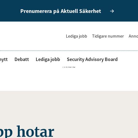
Prenumerera på Aktuell Säkerhet
Lediga jobb
Tidigare nummer
Anno
nytt
Debatt
Lediga jobb
Security Advisory Board
ANNONS
pp hotar