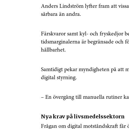
Anders Lindström lyfter fram att viss
sårbara än andra.
Färskvaror samt kyl- och fryskedjor b
tidsmarginalerna är begränsade och fö
hållbarhet.
Samtidigt pekar myndigheten på att m
digital styrning.
Få den 
– En övergång till manuella rutiner ka
säkerhe
först
Nya krav på livsmedelssektorn
Anmäl dig till 
Frågan om digital motståndskraft får 