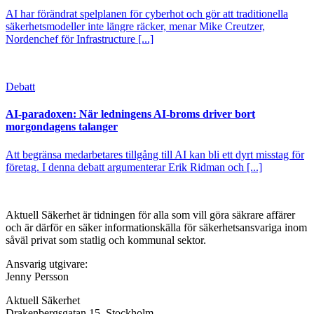
AI har förändrat spelplanen för cyberhot och gör att traditionella
säkerhetsmodeller inte längre räcker, menar Mike Creutzer,
Nordenchef för Infrastructure [...]
Debatt
AI-paradoxen: När ledningens AI-broms driver bort
morgondagens talanger
Att begränsa medarbetares tillgång till AI kan bli ett dyrt misstag för
företag. I denna debatt argumenterar Erik Ridman och [...]
Aktuell Säkerhet är tidningen för alla som vill göra säkrare affärer
och är därför en säker informationskälla för säkerhets­ansvariga inom
såväl privat som statlig och kommunal sektor.
Ansvarig utgivare:
Jenny Persson
Aktuell Säkerhet
Drakenbergsgatan 15, Stockholm