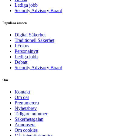
Lediga jobb
Security Advisory Board
Populära ämnen
Digital Säkerhet
Traditionell Säkerhet
I Fokus
Personalnytt
Lediga jobb
Debatt
Security Advisory Board
Om
Kontakt
Om oss
Prenumerera
Nyhetsbrev
Tidigare nummer
Säkerhetsgalan
Annonsera
Om cookies
Vår integritetspolicy