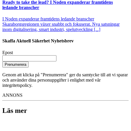
Ready to take the lead? I Noden expanderar framtidens
ledande branscher
I Noden expanderar framtidens ledande branscher
Skaraborgsregionen växer snabbt och fokuserat. Nya satsningar
inom digitalisering, smart industri, spelutveckling [...]
Skaffa Aktuell Säkerhet Nyhetsbrev
Epost
Prenumerera
Genom att klicka på "Prenumerera" ger du samtycke till att vi sparar
och använder dina personuppgifter i enlighet med vår
integritetspolicy.
ANNONS
Läs mer