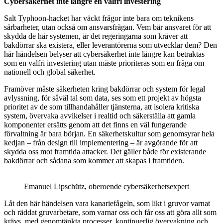
Cybersäkerhet inte längre en valfri investering
Salt Typhoon-hacket har väckt frågor inte bara om teknikens
sårbarheter, utan också om ansvarsfrågan. Vem bär ansvaret för att
skydda de här systemen, är det regeringarna som kräver att
bakdörrar ska existera, eller leverantörerna som utvecklar dem? Den
här händelsen belyser att cybersäkerhet inte längre kan betraktas
som en valfri investering utan måste prioriteras som en fråga om
nationell och global säkerhet.
Framöver måste säkerheten kring bakdörrar och system för legal
avlyssning, för såväl tal som data, ses som ett projekt av högsta
prioritet av de som tillhandahåller tjänsterna, att isolera kritiska
system, övervaka avvikelser i realtid och säkerställa att gamla
komponenter ersätts genom att det finns en väl fungerande
förvaltning är bara början. En säkerhetskultur som genomsyrar hela
kedjan – från design till implementering – är avgörande för att
skydda oss mot framtida attacker. Det gäller både för existerande
bakdörrar och sådana som kommer att skapas i framtiden.
Emanuel Lipschütz, oberoende cybersäkerhetsexpert
Låt den här händelsen vara kanariefågeln, som likt i gruvor varnat
och räddat gruvarbetare, som varnar oss och får oss att göra allt som
krävs, med genomtänkta processer, kontinuerlig övervakning och