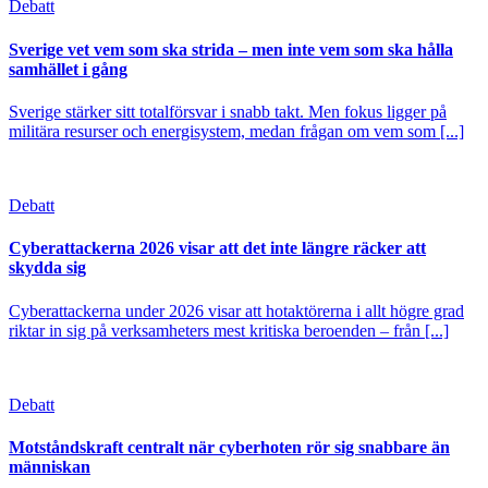
Debatt
Sverige vet vem som ska strida – men inte vem som ska hålla
samhället i gång
Sverige stärker sitt totalförsvar i snabb takt. Men fokus ligger på
militära resurser och energisystem, medan frågan om vem som [...]
Debatt
Cyberattackerna 2026 visar att det inte längre räcker att
skydda sig
Cyberattackerna under 2026 visar att hotaktörerna i allt högre grad
riktar in sig på verksamheters mest kritiska beroenden – från [...]
Debatt
Motståndskraft centralt när cyberhoten rör sig snabbare än
människan