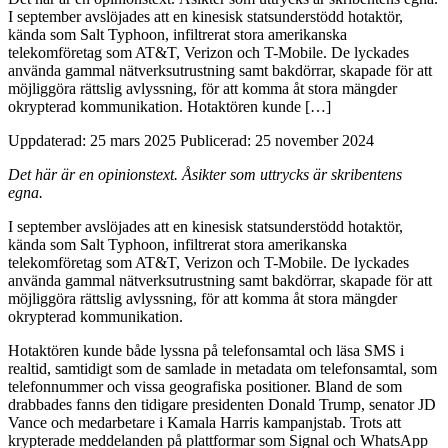
I september avslöjades att en kinesisk statsunderstödd hotaktör,
kända som Salt Typhoon, infiltrerat stora amerikanska
telekomföretag som AT&T, Verizon och T-Mobile. De lyckades
använda gammal nätverksutrustning samt bakdörrar, skapade för att
möjliggöra rättslig avlyssning, för att komma åt stora mängder
okrypterad kommunikation. Hotaktören kunde […]
Uppdaterad: 25 mars 2025
Publicerad: 25 november 2024
Det här är en opinionstext. Åsikter som uttrycks är skribentens
egna.
I september avslöjades att en kinesisk statsunderstödd hotaktör,
kända som Salt Typhoon, infiltrerat stora amerikanska
telekomföretag som AT&T, Verizon och T-Mobile. De lyckades
använda gammal nätverksutrustning samt bakdörrar, skapade för att
möjliggöra rättslig avlyssning, för att komma åt stora mängder
okrypterad kommunikation.
Hotaktören kunde både lyssna på telefonsamtal och läsa SMS i
realtid, samtidigt som de samlade in metadata om telefonsamtal, som
telefonnummer och vissa geografiska positioner. Bland de som
drabbades fanns den tidigare presidenten Donald Trump, senator JD
Vance och medarbetare i Kamala Harris kampanjstab. Trots att
krypterade meddelanden på plattformar som Signal och WhatsApp