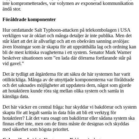
inte komprometterades, var volymen av exponerad kommunikation
ändå stor.
Föråldrade komponenter
Hur omfattande Salt Typhoon-attacken på telekombolagen i USA
verkligen var är oklart och många detaljer är inte publika. Men det
står klart att det är allvarligt och att en obekväm sanning avslöjas:
även lösningar som är skapta för att upprätthålla lag och ordning kan
bli de mest kritiska svagheterna i ett system. Senator Mark Warner
beskriver situationen som ”en lada där dörrarna fortfarande står på
vid gavel.”
Det är tydligt att åtgärderna för att säkra de här systemen har varit
otillräckliga. Många av de utnyttjade komponenterna var föråldrade
och det saknades möjligheter att uppdatera dem, något som gjorde
att hotaktören kunde röra sig mellan olika system och samla in
känsliga data.
Det här väcker en central fråga: hur skyddar vi bakdörrar och system
skapta för att legalt samla in data från att bli ett verktyg för
hotaktörer? Låt det vara osagt om bakdörrar eller sådana system ska
finnas eller inte, men om de finns måste de designas och skyddas
med säkerhet som högsta prioritet.