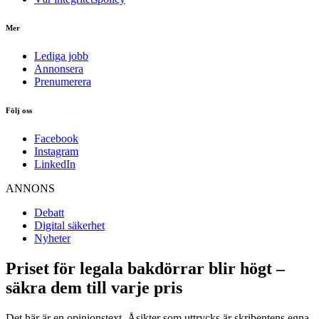
Mer
Lediga jobb
Annonsera
Prenumerera
Följ oss
Facebook
Instagram
LinkedIn
ANNONS
Debatt
Digital säkerhet
Nyheter
Priset för legala bakdörrar blir högt –
säkra dem till varje pris
Det här är en opinionstext. Åsikter som uttrycks är skribentens egna.