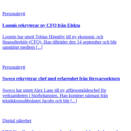
Personalnytt
Loomis rekryterar ny CFO från Elekta
Loomis har utsett Tobias Hägglöv till ny ekonomi- och
finansdirektör (CFO). Han tillträder den 14 september och blir
samtidigt medlem [...]
Personalnytt
Sweco rekryterar chef med erfarenhet från försvarssektorn
Sweco har utsett Alex Lane till ny affärsområdeschef för
verksamheten i Storbritannien. Han kommer närmast från
teknikkonsultbolaget Jacobs och blir [...]
Digital säkerhet