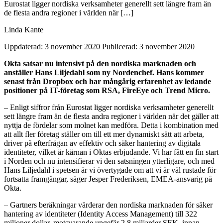
Eurostat ligger nordiska verksamheter generellt sett längre fram än
de flesta andra regioner i världen när […]
Linda Kante
Uppdaterad: 3 november 2020
Publicerad: 3 november 2020
Okta satsar nu intensivt på den nordiska marknaden och
anställer Hans Liljedahl som ny Nordenchef. Hans kommer
senast från Dropbox och har mångårig erfarenhet av ledande
positioner på IT-företag som RSA, FireEye och Trend Micro.
– Enligt siffror från Eurostat ligger nordiska verksamheter generellt
sett längre fram än de flesta andra regioner i världen när det gäller att
nyttja de fördelar som molnet kan medföra. Detta i kombination med
att allt fler företag ställer om till ett mer dynamiskt sätt att arbeta,
driver på efterfrågan av effektiv och säker hantering av digitala
identiteter, vilket är kärnan i Oktas erbjudande. Vi har fått en fin start
i Norden och nu intensifierar vi den satsningen ytterligare, och med
Hans Liljedahl i spetsen är vi övertygade om att vi är väl rustade för
fortsatta framgångar, säger Jesper Frederiksen, EMEA-ansvarig på
Okta.
– Gartners beräkningar värderar den nordiska marknaden för säker
hantering av identiteter (Identity Access Management) till 322
miljoner dollar, motsvarande ungefär 2,8 miljarder SEK, innan