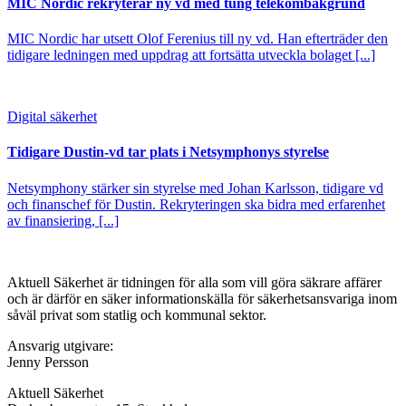
MIC Nordic rekryterar ny vd med tung telekombakgrund
MIC Nordic har utsett Olof Ferenius till ny vd. Han efterträder den
tidigare ledningen med uppdrag att fortsätta utveckla bolaget [...]
Digital säkerhet
Tidigare Dustin-vd tar plats i Netsymphonys styrelse
Netsymphony stärker sin styrelse med Johan Karlsson, tidigare vd
och finanschef för Dustin. Rekryteringen ska bidra med erfarenhet
av finansiering, [...]
Aktuell Säkerhet är tidningen för alla som vill göra säkrare affärer
och är därför en säker informationskälla för säkerhets­ansvariga inom
såväl privat som statlig och kommunal sektor.
Ansvarig utgivare:
Jenny Persson
Aktuell Säkerhet