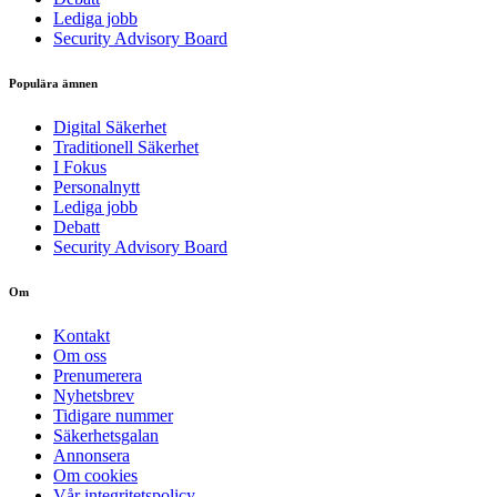
Lediga jobb
Security Advisory Board
Populära ämnen
Digital Säkerhet
Traditionell Säkerhet
I Fokus
Personalnytt
Lediga jobb
Debatt
Security Advisory Board
Om
Kontakt
Om oss
Prenumerera
Nyhetsbrev
Tidigare nummer
Säkerhetsgalan
Annonsera
Om cookies
Vår integritetspolicy