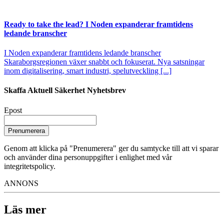
Ready to take the lead? I Noden expanderar framtidens
ledande branscher
I Noden expanderar framtidens ledande branscher
Skaraborgsregionen växer snabbt och fokuserat. Nya satsningar
inom digitalisering, smart industri, spelutveckling [...]
Skaffa Aktuell Säkerhet Nyhetsbrev
Epost
Prenumerera
Genom att klicka på "Prenumerera" ger du samtycke till att vi sparar
och använder dina personuppgifter i enlighet med vår
integritetspolicy.
ANNONS
Läs mer