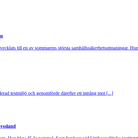
em
utvecklats till en av sommarens största samhällssäkerhetsutmaningar. Hund
rad testmiljö och genomförde därefter ett intrång mot [...]
Ryssland