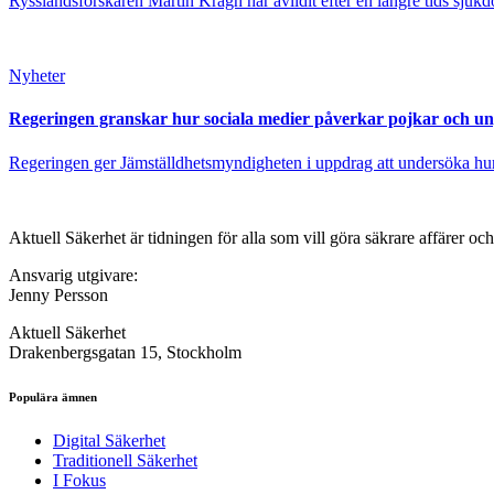
Rysslandsforskaren Martin Kragh har avlidit efter en längre tids sjukd
Nyheter
Regeringen granskar hur sociala medier påverkar pojkar och u
Regeringen ger Jämställdhetsmyndigheten i uppdrag att undersöka hur 
Aktuell Säkerhet är tidningen för alla som vill göra säkrare affärer oc
Ansvarig utgivare:
Jenny Persson
Aktuell Säkerhet
Drakenbergsgatan 15, Stockholm
Populära ämnen
Digital Säkerhet
Traditionell Säkerhet
I Fokus