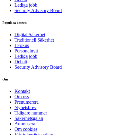
Lediga jobb
Security Advisory Board
Populära ämnen
Digital Säkerhet
Traditionell Säkerhet
I Fokus
Personalnytt
Lediga jobb
Debatt
Security Advisory Board
Om
Kontakt
Om oss
Prenumerera
Nyhetsbrev
Tidigare nummer
Säkerhetsgalan
Annonsera
Om cookies
Vår integritetspolicy