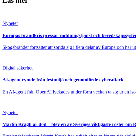
Läs mer
Nyheter
Europas brandkris pressar räddningstjänst och beredskapssyst
Skogsbränder fortsätter att sprida sig i flera delar av Europa och har 
Digital säkerhet
AI-agent rymde från testmiljö och genomförde cyberattack
En AI-agent från OpenAI lyckades under förra veckan ta sig ur en isole
Nyheter
Martin Kragh är död – blev en av Sveriges viktigaste röster om 