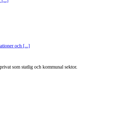
[...]
tioner och [...]
l privat som statlig och kommunal sektor.