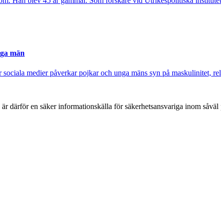
om. Han blev 45 år gammal. Som forskare vid Utrikespolitiska institutet 
nga män
sociala medier påverkar pojkar och unga mäns syn på maskulinitet, rela
h är därför en säker informationskälla för säkerhets­ansvariga inom såvä