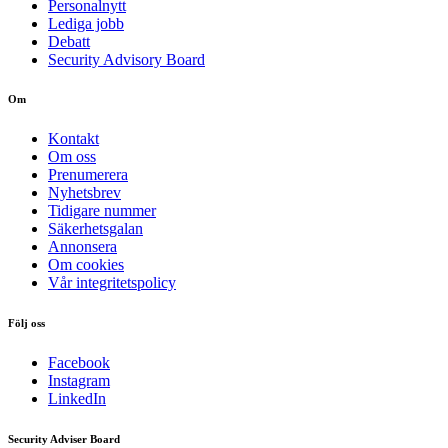
Personalnytt
Lediga jobb
Debatt
Security Advisory Board
Om
Kontakt
Om oss
Prenumerera
Nyhetsbrev
Tidigare nummer
Säkerhetsgalan
Annonsera
Om cookies
Vår integritetspolicy
Följ oss
Facebook
Instagram
LinkedIn
Security Adviser Board