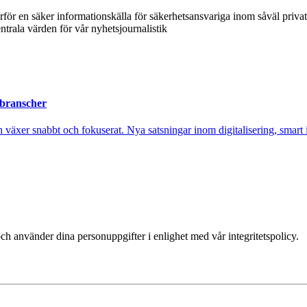
ärför en säker informationskälla för säkerhetsansvariga inom såväl priva
ntrala värden för vår nyhetsjournalistik
 branscher
xer snabbt och fokuserat. Nya satsningar inom digitalisering, smart ind
ch använder dina personuppgifter i enlighet med vår integritetspolicy.