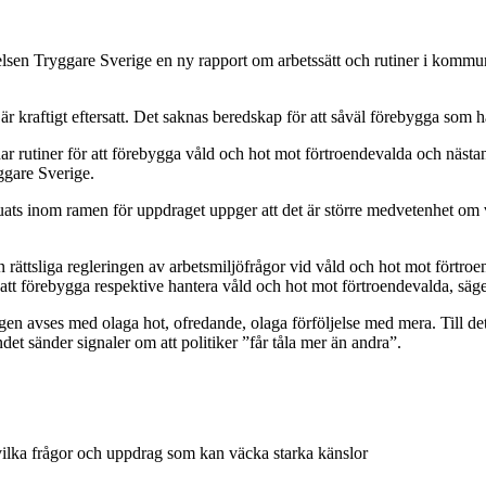
en Tryggare Sverige en ny rapport om arbetssätt och rutiner i kommuner
r kraftigt eftersatt. Det saknas beredskap för att såväl förebygga som 
rutiner för att förebygga våld och hot mot förtroendevalda och nästan 
yggare Sverige.
ats inom ramen för uppdraget uppger att det är större medvetenhet om vå
 rättsliga regleringen av arbetsmiljöfrågor vid våld och hot mot förtroende
 att förebygga respektive hantera våld och hot mot förtroendevalda, säg
n avses med olaga hot, ofredande, olaga förföljelse med mera. Till det
det sänder signaler om att politiker ”får tåla mer än andra”.
ilka frågor och uppdrag som kan väcka starka känslor