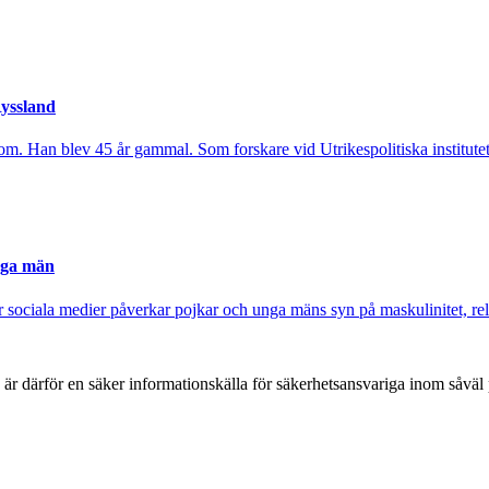
Ryssland
om. Han blev 45 år gammal. Som forskare vid Utrikespolitiska institutet 
nga män
sociala medier påverkar pojkar och unga mäns syn på maskulinitet, rela
h är därför en säker informationskälla för säkerhets­ansvariga inom såvä