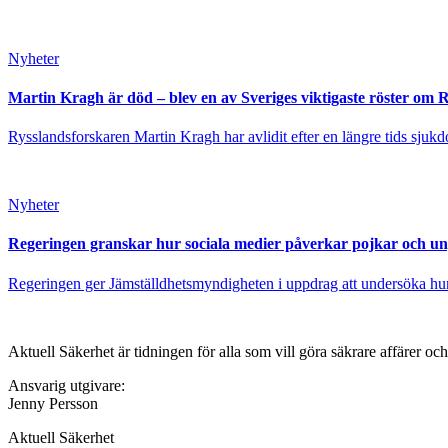
Nyheter
Martin Kragh är död – blev en av Sveriges viktigaste röster om 
Rysslandsforskaren Martin Kragh har avlidit efter en längre tids sjukd
Nyheter
Regeringen granskar hur sociala medier påverkar pojkar och u
Regeringen ger Jämställdhetsmyndigheten i uppdrag att undersöka hur 
Aktuell Säkerhet är tidningen för alla som vill göra säkrare affärer oc
Ansvarig utgivare:
Jenny Persson
Aktuell Säkerhet