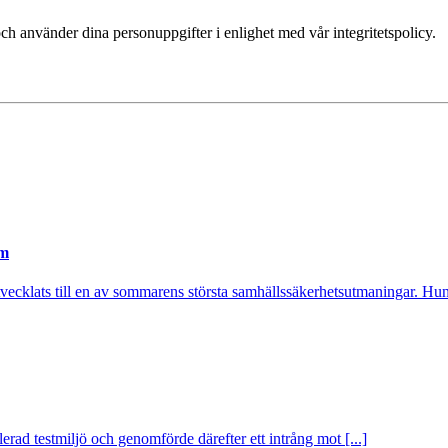
ch använder dina personuppgifter i enlighet med vår integritetspolicy.
em
utvecklats till en av sommarens största samhällssäkerhetsutmaningar. Hund
rad testmiljö och genomförde därefter ett intrång mot [...]