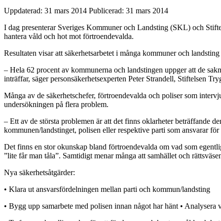
Uppdaterad: 31 mars 2014
Publicerad: 31 mars 2014
I dag presenterar Sveriges Kommuner och Landsting (SKL) och Stiftels
hantera våld och hot mot förtroendevalda.
Resultaten visar att säkerhetsarbetet i många kommuner och landsting ä
– Hela 62 procent av kommunerna och landstingen uppger att de saknar 
inträffar, säger personsäkerhetsexperten Peter Strandell, Stiftelsen Tr
Många av de säkerhetschefer, förtroendevalda och poliser som intervju
undersökningen på flera problem.
– Ett av de största problemen är att det finns oklarheter beträffande den
kommunen/landstinget, polisen eller respektive parti som ansvarar för
Det finns en stor okunskap bland förtroendevalda om vad som egentlige
”lite får man tåla”. Samtidigt menar många att samhället och rättsväsen
Nya säkerhetsåtgärder:
• Klara ut ansvarsfördelningen mellan parti och kommun/landsting
• Bygg upp samarbete med polisen innan något har hänt • Analysera v