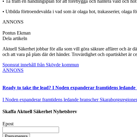
• Ta fram en handlingsplan för att förebygga och hantera våld och hot
• Utbilda förtroendevalda i vad som är olaga hot, trakasserier, olaga f
ANNONS
Pontus Ekman
Dela artikeln
Aktuell Säkerhet jobbar för alla som vill göra säkrare affärer och är d
och att vara på plats där det händer. Trovärdighet och opartiskhet är ce
Sponsrat innehåll från Skövde kommun
ANNONS
Ready to take the lead? I Noden expanderar framtidens ledande
I Noden expanderar framtidens ledande branscher Skaraborgsregionen vä
Skaffa Aktuell Säkerhet Nyhetsbrev
Epost
Prenumerera