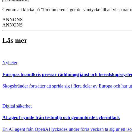
Genom att klicka på "Prenumerera" ger du samtycke till att vi sparar o
ANNONS
ANNONS
Läs mer
Nyheter
Europas brandkris pressar räddningstjänst och beredskapssyst
Skogsbränder fortsätter att sprida sig i flera delar av Europa och har 
Digital säkerhet
AI-agent rymde från testmiljö och genomförde cyberattack
En AI-agent från OpenAI lyckades under förra veckan ta sig ur en isole