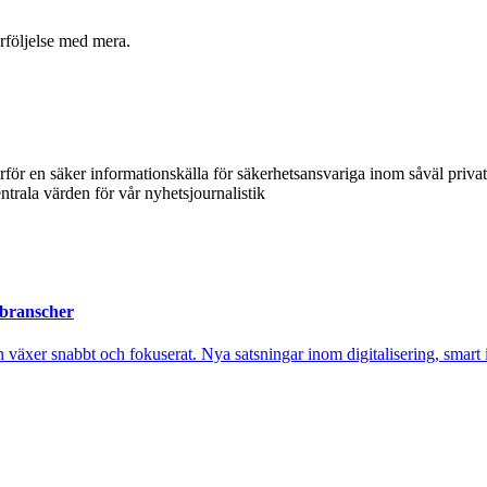
örföljelse med mera.
ärför en säker informationskälla för säkerhetsansvariga inom såväl priva
ntrala värden för vår nyhetsjournalistik
 branscher
xer snabbt och fokuserat. Nya satsningar inom digitalisering, smart ind