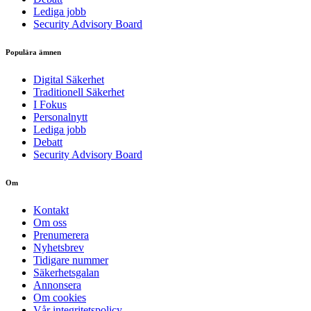
Lediga jobb
Security Advisory Board
Populära ämnen
Digital Säkerhet
Traditionell Säkerhet
I Fokus
Personalnytt
Lediga jobb
Debatt
Security Advisory Board
Om
Kontakt
Om oss
Prenumerera
Nyhetsbrev
Tidigare nummer
Säkerhetsgalan
Annonsera
Om cookies
Vår integritetspolicy