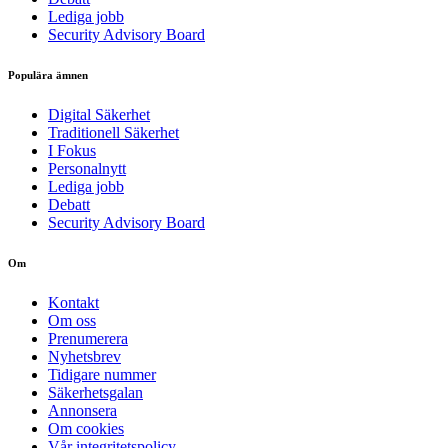
Lediga jobb
Security Advisory Board
Populära ämnen
Digital Säkerhet
Traditionell Säkerhet
I Fokus
Personalnytt
Lediga jobb
Debatt
Security Advisory Board
Om
Kontakt
Om oss
Prenumerera
Nyhetsbrev
Tidigare nummer
Säkerhetsgalan
Annonsera
Om cookies
Vår integritetspolicy