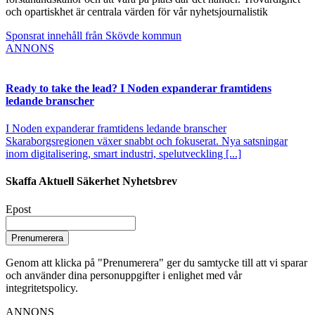
och opartiskhet är centrala värden för vår nyhetsjournalistik
Sponsrat innehåll från Skövde kommun
ANNONS
Ready to take the lead? I Noden expanderar framtidens
ledande branscher
I Noden expanderar framtidens ledande branscher
Skaraborgsregionen växer snabbt och fokuserat. Nya satsningar
inom digitalisering, smart industri, spelutveckling [...]
Skaffa Aktuell Säkerhet Nyhetsbrev
Epost
Prenumerera
Genom att klicka på "Prenumerera" ger du samtycke till att vi sparar
och använder dina personuppgifter i enlighet med vår
integritetspolicy.
ANNONS