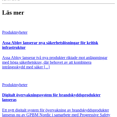
Läs mer
Produktnyheter
Assa Abloy lanserar nya säkerhetslösningar för kritisk
infrastruktur
Assa Abloy lanserar två nya produkter riktade mot anläggningar
med höga säkerhetskrav, där behovet av att kombinera
intrångsskydd med säker [...]
Produktnyheter
Digitalt övervakningssystem för brandskyddsprodukter
lanseras
Ett nytt digitalt system för övervakning av brandskyddsprodukter
lanseras nu av GPBM Nordic i samarbete med Progressive Safety