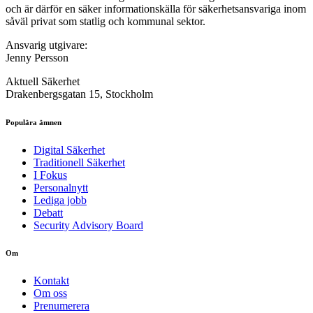
och är därför en säker informationskälla för säkerhets­ansvariga inom
såväl privat som statlig och kommunal sektor.
Ansvarig utgivare:
Jenny Persson
Aktuell Säkerhet
Drakenbergsgatan 15, Stockholm
Populära ämnen
Digital Säkerhet
Traditionell Säkerhet
I Fokus
Personalnytt
Lediga jobb
Debatt
Security Advisory Board
Om
Kontakt
Om oss
Prenumerera