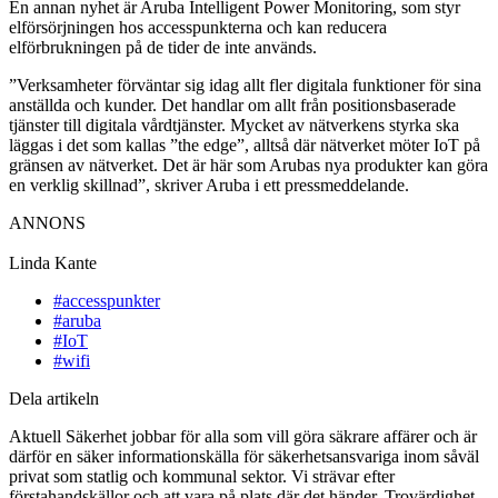
En annan nyhet är Aruba Intelligent Power Monitoring, som styr
elförsörjningen hos accesspunkterna och kan reducera
elförbrukningen på de tider de inte används.
”Verksamheter förväntar sig idag allt fler digitala funktioner för sina
anställda och kunder. Det handlar om allt från positionsbaserade
tjänster till digitala vårdtjänster. Mycket av nätverkens styrka ska
läggas i det som kallas ”the edge”, alltså där nätverket möter IoT på
gränsen av nätverket. Det är här som Arubas nya produkter kan göra
en verklig skillnad”, skriver Aruba i ett pressmeddelande.
ANNONS
Linda Kante
#accesspunkter
#aruba
#IoT
#wifi
Dela artikeln
Aktuell Säkerhet jobbar för alla som vill göra säkrare affärer och är
därför en säker informationskälla för säkerhetsansvariga inom såväl
privat som statlig och kommunal sektor. Vi strävar efter
förstahandskällor och att vara på plats där det händer. Trovärdighet