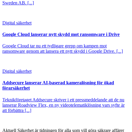
Sweden AB. [...]
Digital säkerhet
Google Cloud lanserar nytt skydd mot ransomware i Drive
Google Cloud tar nu ett tydligare grepp om kampen mot
ransomware genom att lansera ett nytt skydd i Google Drive. [...]
Digital säkerhet
Addsecure lanserar AI-baserad kameralösning för ökad
förarsäkerhet
Teknikföretaget Addsecure skriver i ett pressmeddelande att de nu
lanserar Roadview Flex, en ny videotelematiklösning vars syfte är
att förbättra [...]
Aktuell Säkerhet är tidningen för alla som vill göra säkrare affärer