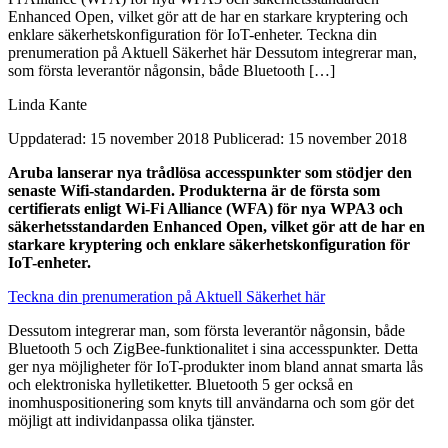
Enhanced Open, vilket gör att de har en starkare kryptering och
enklare säkerhetskonfiguration för IoT-enheter. Teckna din
prenumeration på Aktuell Säkerhet här Dessutom integrerar man,
som första leverantör någonsin, både Bluetooth […]
Linda Kante
Uppdaterad: 15 november 2018
Publicerad: 15 november 2018
Aruba lanserar nya trådlösa accesspunkter som stödjer den
senaste Wifi-standarden. Produkterna är de första som
certifierats enligt Wi-Fi Alliance (WFA) för nya WPA3 och
säkerhetsstandarden Enhanced Open, vilket gör att de har en
starkare kryptering och enklare säkerhetskonfiguration för
IoT-enheter.
Teckna din prenumeration på Aktuell Säkerhet här
Dessutom integrerar man, som första leverantör någonsin, både
Bluetooth 5 och ZigBee-funktionalitet i sina accesspunkter. Detta
ger nya möjligheter för IoT-produkter inom bland annat smarta lås
och elektroniska hylletiketter. Bluetooth 5 ger också en
inomhuspositionering som knyts till användarna och som gör det
möjligt att individanpassa olika tjänster.