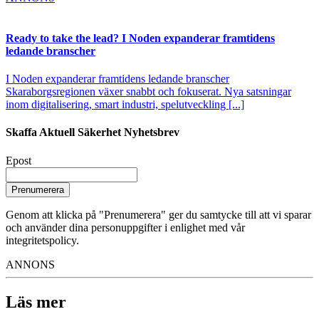
Ready to take the lead? I Noden expanderar framtidens
ledande branscher
I Noden expanderar framtidens ledande branscher
Skaraborgsregionen växer snabbt och fokuserat. Nya satsningar
inom digitalisering, smart industri, spelutveckling [...]
Skaffa Aktuell Säkerhet Nyhetsbrev
Epost
Prenumerera
Genom att klicka på "Prenumerera" ger du samtycke till att vi sparar
och använder dina personuppgifter i enlighet med vår
integritetspolicy.
ANNONS
Läs mer