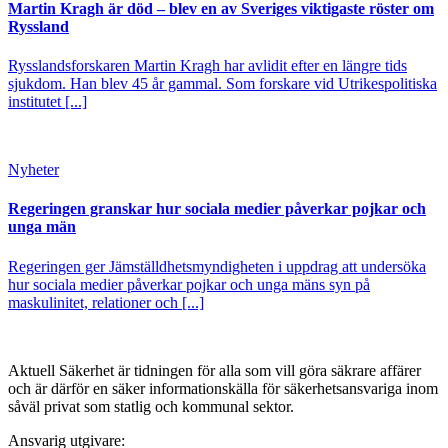
Martin Kragh är död – blev en av Sveriges viktigaste röster om
Ryssland
Rysslandsforskaren Martin Kragh har avlidit efter en längre tids
sjukdom. Han blev 45 år gammal. Som forskare vid Utrikespolitiska
institutet [...]
Nyheter
Regeringen granskar hur sociala medier påverkar pojkar och
unga män
Regeringen ger Jämställdhetsmyndigheten i uppdrag att undersöka
hur sociala medier påverkar pojkar och unga mäns syn på
maskulinitet, relationer och [...]
Aktuell Säkerhet är tidningen för alla som vill göra säkrare affärer
och är därför en säker informationskälla för säkerhets­ansvariga inom
såväl privat som statlig och kommunal sektor.
Ansvarig utgivare: