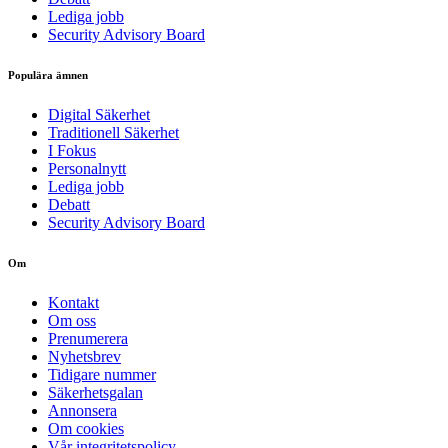
Lediga jobb
Security Advisory Board
Populära ämnen
Digital Säkerhet
Traditionell Säkerhet
I Fokus
Personalnytt
Lediga jobb
Debatt
Security Advisory Board
Om
Kontakt
Om oss
Prenumerera
Nyhetsbrev
Tidigare nummer
Säkerhetsgalan
Annonsera
Om cookies
Vår integritetspolicy