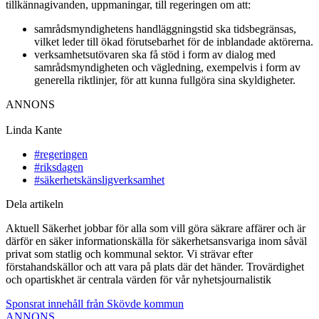
tillkännagivanden, uppmaningar, till regeringen om att:
samrådsmyndighetens handläggningstid ska tidsbegränsas,
vilket leder till ökad förutsebarhet för de inblandade aktörerna.
verksamhetsutövaren ska få stöd i form av dialog med
samrådsmyndigheten och vägledning, exempelvis i form av
generella riktlinjer, för att kunna fullgöra sina skyldigheter.
ANNONS
Linda Kante
#regeringen
#riksdagen
#säkerhetskänsligverksamhet
Dela artikeln
Aktuell Säkerhet jobbar för alla som vill göra säkrare affärer och är
därför en säker informationskälla för säkerhetsansvariga inom såväl
privat som statlig och kommunal sektor. Vi strävar efter
förstahandskällor och att vara på plats där det händer. Trovärdighet
och opartiskhet är centrala värden för vår nyhetsjournalistik
Sponsrat innehåll från Skövde kommun
ANNONS