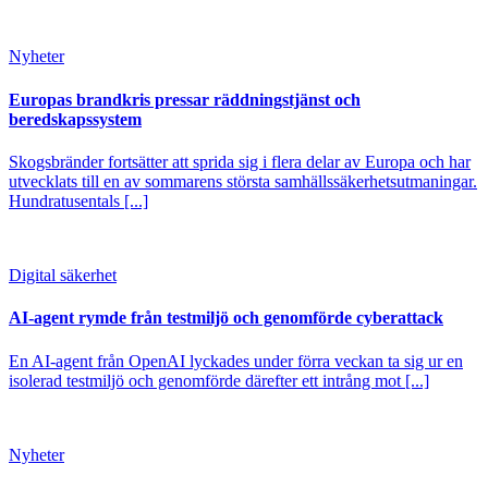
Nyheter
Europas brandkris pressar räddningstjänst och
beredskapssystem
Skogsbränder fortsätter att sprida sig i flera delar av Europa och har
utvecklats till en av sommarens största samhällssäkerhetsutmaningar.
Hundratusentals [...]
Digital säkerhet
AI-agent rymde från testmiljö och genomförde cyberattack
En AI-agent från OpenAI lyckades under förra veckan ta sig ur en
isolerad testmiljö och genomförde därefter ett intrång mot [...]
Nyheter