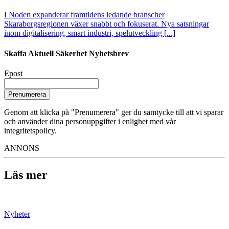
I Noden expanderar framtidens ledande branscher
Skaraborgsregionen växer snabbt och fokuserat. Nya satsningar
inom digitalisering, smart industri, spelutveckling [...]
Skaffa Aktuell Säkerhet Nyhetsbrev
Epost
Prenumerera
Genom att klicka på "Prenumerera" ger du samtycke till att vi sparar
och använder dina personuppgifter i enlighet med vår
integritetspolicy.
ANNONS
Läs mer
Nyheter