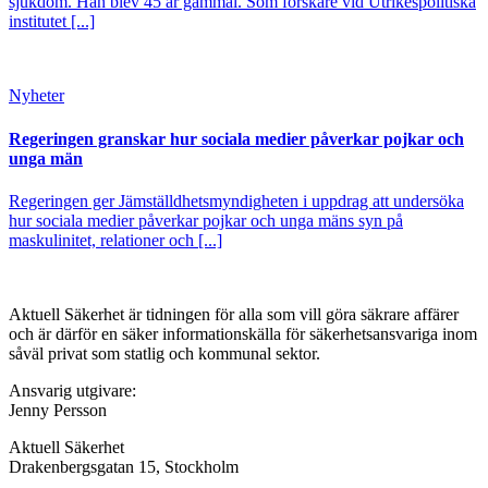
sjukdom. Han blev 45 år gammal. Som forskare vid Utrikespolitiska
institutet [...]
Nyheter
Regeringen granskar hur sociala medier påverkar pojkar och
unga män
Regeringen ger Jämställdhetsmyndigheten i uppdrag att undersöka
hur sociala medier påverkar pojkar och unga mäns syn på
maskulinitet, relationer och [...]
Aktuell Säkerhet är tidningen för alla som vill göra säkrare affärer
och är därför en säker informationskälla för säkerhets­ansvariga inom
såväl privat som statlig och kommunal sektor.
Ansvarig utgivare:
Jenny Persson
Aktuell Säkerhet
Drakenbergsgatan 15, Stockholm