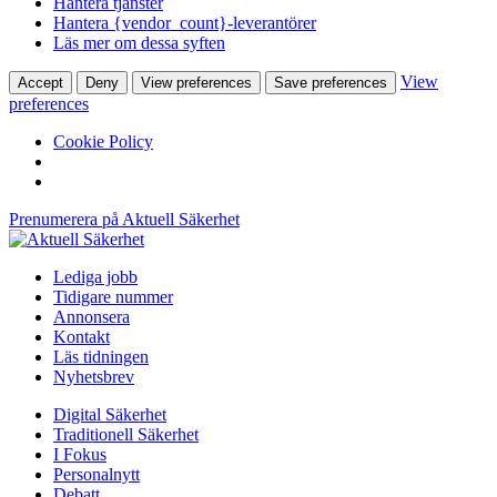
Hantera tjänster
Hantera {vendor_count}-leverantörer
Läs mer om dessa syften
View
Accept
Deny
View preferences
Save preferences
preferences
Cookie Policy
Prenumerera på Aktuell Säkerhet
Lediga jobb
Tidigare nummer
Annonsera
Kontakt
Läs tidningen
Nyhetsbrev
Digital Säkerhet
Traditionell Säkerhet
I Fokus
Personalnytt
Debatt