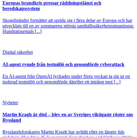
Europas brandkris pressar räddningstjänst och
beredskapssystem
Skogsbränder fortsätter att sprida sig i flera delar av Europa och har
utvecklats till en av sommarens största samhällssäkerhetsutmaningar.
Hundratusentals [...]
Digital säkerhet
AI-agent rymde från testmiljö och genomförde cyberattack
En AI-agent från OpenAI lyckades under förra veckan ta sig ur en
isolerad testmiljö och genomförde därefter ett intrång mot [...]
Nyheter
Martin Kragh är död – blev en av Sveriges viktigaste röster om
Ryssland
Rysslandsforskaren Martin Kragh har avlidit efter en längre tids