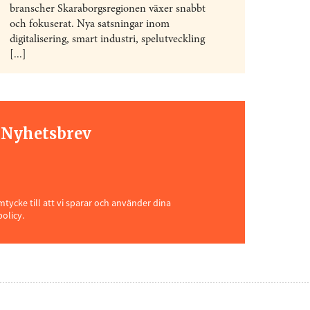
branscher Skaraborgsregionen växer snabbt
och fokuserat. Nya satsningar inom
digitalisering, smart industri, spelutveckling
[...]
t Nyhetsbrev
ycke till att vi sparar och använder dina
policy.