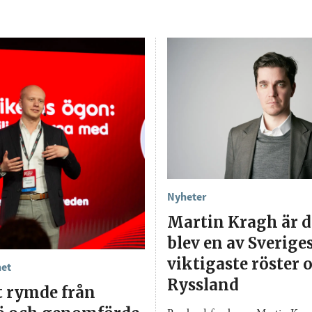
Nyheter
Martin Kragh är 
blev en av Sverige
viktigaste röster
het
Ryssland
t rymde från