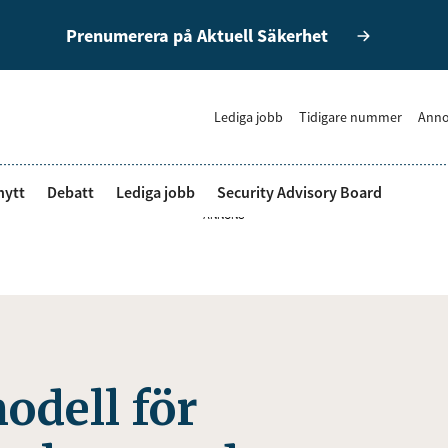
Prenumerera på Aktuell Säkerhet
Lediga jobb
Tidigare nummer
Anno
nytt
Debatt
Lediga jobb
Security Advisory Board
ANNONS
odell för