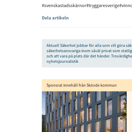
#svenskastadsskärnor
#tryggaresverige
#vinn
Få den 
Dela artikeln
säkerhe
först
Aktuell Säkerhet jobbar för alla som vill göra säk
Anmäl dig till 
säkerhetsansvariga inom såväl privat som statlig
och att vara på plats där det händer. Trovärdighe
nyhetsjournalistik
Genom att klicka p
sparar och använde
Sponsrat innehåll från Skövde kommun
integritetspolicy.