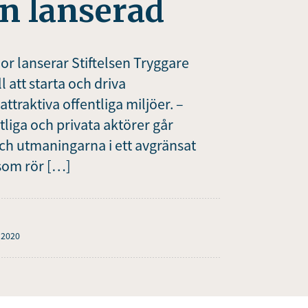
n lanserad
 lanserar Stiftelsen Tryggare
l att starta och driva
ttraktiva offentliga miljöer. –
liga och privata aktörer går
ch utmaningarna i ett avgränsat
 som rör […]
 2020