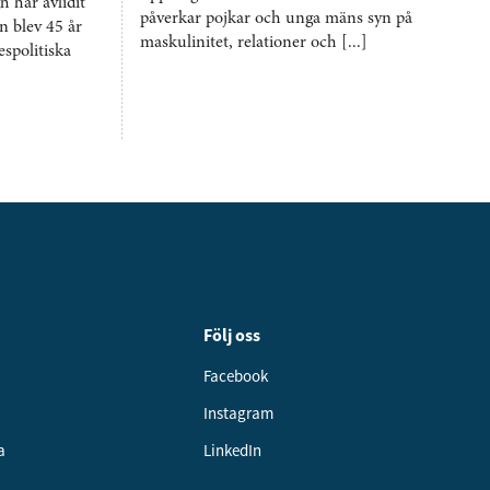
 har avlidit
påverkar pojkar och unga mäns syn på
n blev 45 år
maskulinitet, relationer och [...]
spolitiska
Följ oss
Facebook
Instagram
a
LinkedIn