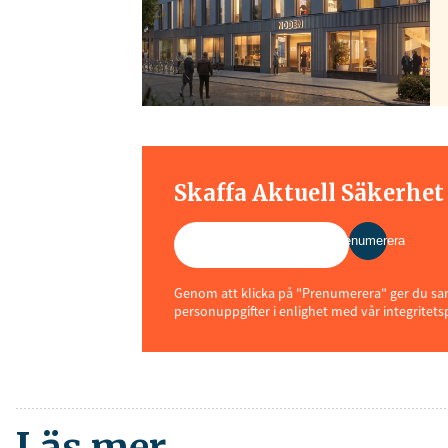
Skaffa Aktuell Säkerhe
Prenumerera
Genom att klicka på "Prenumerera" ger du samt
personuppgifter i enlighet med vår integritets
Läs mer