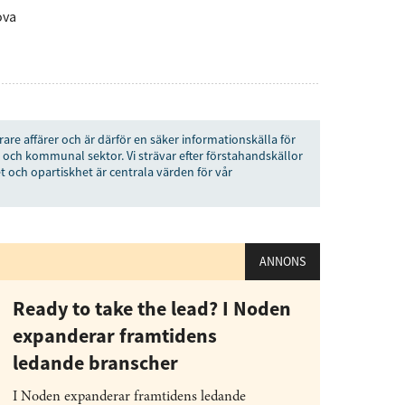
ova
senaste
tsinformationen
rare affärer och är därför en säker informationskälla för
vårt nyhetsbrev!
 och kommunal sektor. Vi strävar efter förstahandskällor
t och opartiskhet är centrala värden för vår
Prenumerera
å "Prenumerera" ger du samtycke till att vi
r dina personuppgifter i enlighet med vår
ANNONS
Ready to take the lead? I Noden
expanderar framtidens
ledande branscher
I Noden expanderar framtidens ledande