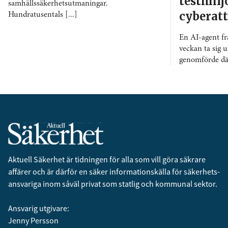
testmil
samhällssäkerhetsutmaningar.
cyberat
Hundratusentals [...]
En AI-agent f
veckan ta sig u
genomförde däre
Aktuell Säkerhet är tidningen för alla som vill göra säkrare
affärer och är därför en säker informationskälla för säkerhets­
ansvariga inom såväl privat som statlig och kommunal sektor.
Ansvarig utgivare:
Jenny Persson