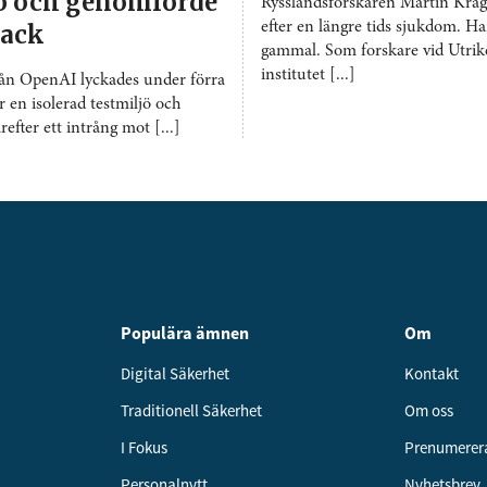
jö och genomförde
Rysslandsforskaren Martin Kragh
efter en längre tids sjukdom. Ha
tack
gammal. Som forskare vid Utrike
institutet [...]
rån OpenAI lyckades under förra
r en isolerad testmiljö och
fter ett intrång mot [...]
Populära ämnen
Om
Digital Säkerhet
Kontakt
Traditionell Säkerhet
Om oss
I Fokus
Prenumerer
Personalnytt
Nyhetsbrev