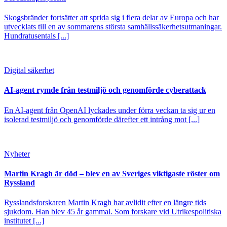
Skogsbränder fortsätter att sprida sig i flera delar av Europa och har
utvecklats till en av sommarens största samhällssäkerhetsutmaningar.
Hundratusentals [...]
Digital säkerhet
AI-agent rymde från testmiljö och genomförde cyberattack
En AI-agent från OpenAI lyckades under förra veckan ta sig ur en
isolerad testmiljö och genomförde därefter ett intrång mot [...]
Nyheter
Martin Kragh är död – blev en av Sveriges viktigaste röster om
Ryssland
Rysslandsforskaren Martin Kragh har avlidit efter en längre tids
sjukdom. Han blev 45 år gammal. Som forskare vid Utrikespolitiska
institutet [...]