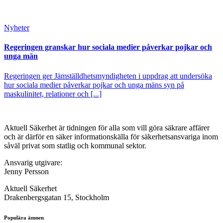
Nyheter
Regeringen granskar hur sociala medier påverkar pojkar och
unga män
Regeringen ger Jämställdhetsmyndigheten i uppdrag att undersöka
hur sociala medier påverkar pojkar och unga mäns syn på
maskulinitet, relationer och [...]
Aktuell Säkerhet är tidningen för alla som vill göra säkrare affärer
och är därför en säker informationskälla för säkerhets­ansvariga inom
såväl privat som statlig och kommunal sektor.
Ansvarig utgivare:
Jenny Persson
Aktuell Säkerhet
Drakenbergsgatan 15, Stockholm
Populära ämnen