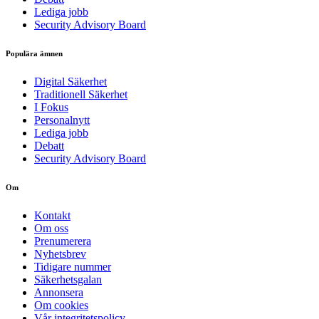
Lediga jobb
Security Advisory Board
Populära ämnen
Digital Säkerhet
Traditionell Säkerhet
I Fokus
Personalnytt
Lediga jobb
Debatt
Security Advisory Board
Om
Kontakt
Om oss
Prenumerera
Nyhetsbrev
Tidigare nummer
Säkerhetsgalan
Annonsera
Om cookies
Vår integritetspolicy