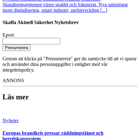
Skaraborgsregionen växer snabbt och fokuserat. Nya satsningar
inom digitalisering, smart industri, spelutveckling [...]
Skaffa Aktuell Säkerhet Nyhetsbrev
Epost
Prenumerera
Genom att klicka på "Prenumerera" ger du samtycke till att vi sparar
och använder dina personuppgifter i enlighet med vår
integritetspolicy.
ANNONS
Läs mer
Nyheter
Europas brandkris pressar räddningstjänst och
beredskapssystem