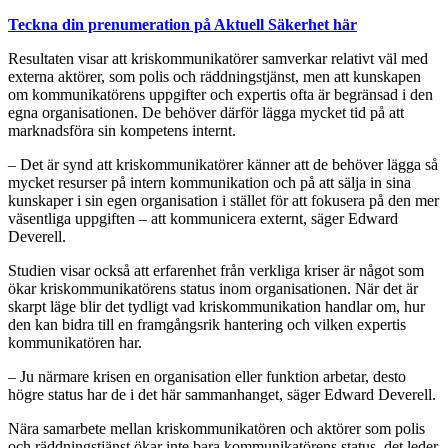
Teckna din prenumeration på Aktuell Säkerhet här
Resultaten visar att kriskommunikatörer samverkar relativt väl med
externa aktörer, som polis och räddningstjänst, men att kunskapen
om kommunikatörens uppgifter och expertis ofta är begränsad i den
egna organisationen. De behöver därför lägga mycket tid på att
marknadsföra sin kompetens internt.
– Det är synd att kriskommunikatörer känner att de behöver lägga så
mycket resurser på intern kommunikation och på att sälja in sina
kunskaper i sin egen organisation i stället för att fokusera på den mer
väsentliga uppgiften – att kommunicera externt, säger Edward
Deverell.
Studien visar också att erfarenhet från verkliga kriser är något som
ökar kriskommunikatörens status inom organisationen. När det är
skarpt läge blir det tydligt vad kriskommunikation handlar om, hur
den kan bidra till en framgångsrik hantering och vilken expertis
kommunikatören har.
– Ju närmare krisen en organisation eller funktion arbetar, desto
högre status har de i det här sammanhanget, säger Edward Deverell.
Nära samarbete mellan kriskommunikatören och aktörer som polis
och räddningstjänst ökar inte bara kommunikatörens status, det leder