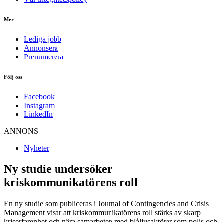
Mer
Lediga jobb
Annonsera
Prenumerera
Följ oss
Facebook
Instagram
LinkedIn
ANNONS
Nyheter
Ny studie undersöker
kriskommunikatörens roll
En ny studie som publiceras i Journal of Contingencies and Crisis
Management visar att kriskommunikatörens roll stärks av skarp
kriserfarenhet och nära samarbeten med blåljusaktörer som polis och