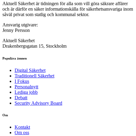
Aktuell Säkerhet är tidningen för alla som vill göra säkrare affärer
och är därför en säker informationskälla för säkerhets­ansvariga inom
såväl privat som statlig och kommunal sektor.
Ansvarig utgivare:
Jenny Persson
Aktuell Säkerhet
Drakenbergsgatan 15, Stockholm
Populära ämnen
Digital Säkerhet
Traditionell Säkerhet
I Fokus
Personalnytt
Lediga jobb
Debatt
Security Advisory Board
Om
Kontakt
Om oss