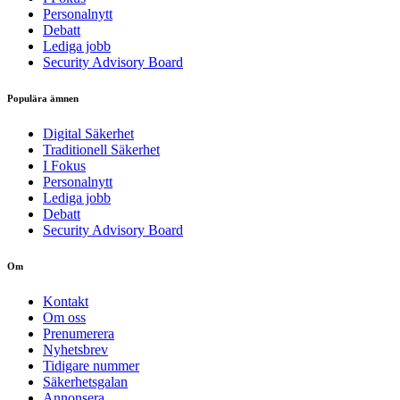
Personalnytt
Debatt
Lediga jobb
Security Advisory Board
Populära ämnen
Digital Säkerhet
Traditionell Säkerhet
I Fokus
Personalnytt
Lediga jobb
Debatt
Security Advisory Board
Om
Kontakt
Om oss
Prenumerera
Nyhetsbrev
Tidigare nummer
Säkerhetsgalan
Annonsera