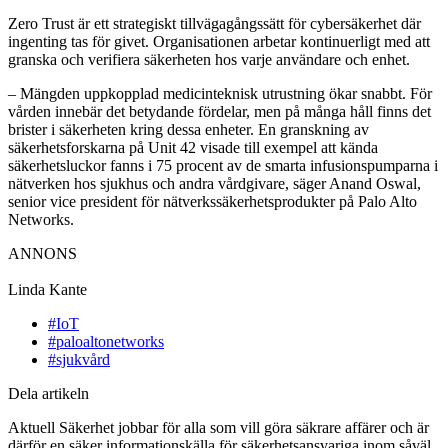
Zero Trust är ett strategiskt tillvägagångssätt för cybersäkerhet där
ingenting tas för givet. Organisationen arbetar kontinuerligt med att
granska och verifiera säkerheten hos varje användare och enhet.
– Mängden uppkopplad medicinteknisk utrustning ökar snabbt. För
vården innebär det betydande fördelar, men på många håll finns det
brister i säkerheten kring dessa enheter. En granskning av
säkerhetsforskarna på Unit 42 visade till exempel att kända
säkerhetsluckor fanns i 75 procent av de smarta infusionspumparna i
nätverken hos sjukhus och andra vårdgivare, säger Anand Oswal,
senior vice president för nätverkssäkerhetsprodukter på Palo Alto
Networks.
ANNONS
Linda Kante
#IoT
#paloaltonetworks
#sjukvård
Dela artikeln
Aktuell Säkerhet jobbar för alla som vill göra säkrare affärer och är
därför en säker informationskälla för säkerhetsansvariga inom såväl