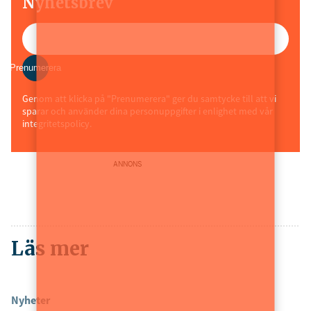
Nyhetsbrev
Prenumerera
Genom att klicka på "Prenumerera" ger du samtycke till att vi
sparar och använder dina personuppgifter i enlighet med vår
integritetspolicy.
ANNONS
Läs mer
Nyheter