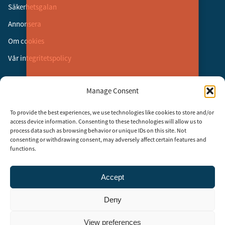
Säkerhetsgalan
Annonsera
Om cookies
Vår integritetspolicy
Följ oss
Manage Consent
Facebook
To provide the best experiences, we use technologies like cookies to store and/or
Instagram
access device information. Consenting to these technologies will allow us to
process data such as browsing behavior or unique IDs on this site. Not
LinkedIn
consenting or withdrawing consent, may adversely affect certain features and
functions.
Accept
Security Adviser Board
Security Advisory Board, SAB, instiftades av tidningen Aktuell
Deny
Säkerhet år 2003 för att stimulera, utveckla och informera om
säkerhetsarbetet i Sverige. SAB består av representanter från
branschens ledande företag och organisationer. Rådet träffas tre till
View preferences