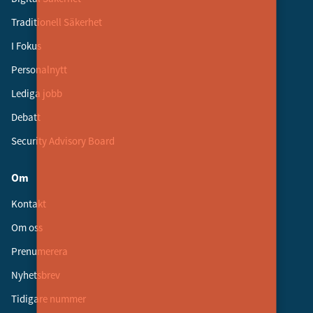
Traditionell Säkerhet
I Fokus
Personalnytt
Lediga jobb
Debatt
Security Advisory Board
Om
Kontakt
Om oss
Prenumerera
Nyhetsbrev
Tidigare nummer