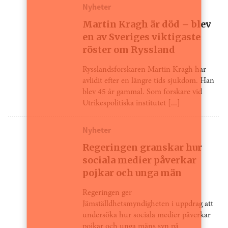
Nyheter
Martin Kragh är död – blev
en av Sveriges viktigaste
röster om Ryssland
Rysslandsforskaren Martin Kragh har
avlidit efter en längre tids sjukdom. Han
blev 45 år gammal. Som forskare vid
Utrikespolitiska institutet [...]
Nyheter
Regeringen granskar hur
sociala medier påverkar
pojkar och unga män
Regeringen ger
Jämställdhetsmyndigheten i uppdrag att
undersöka hur sociala medier påverkar
pojkar och unga mäns syn på