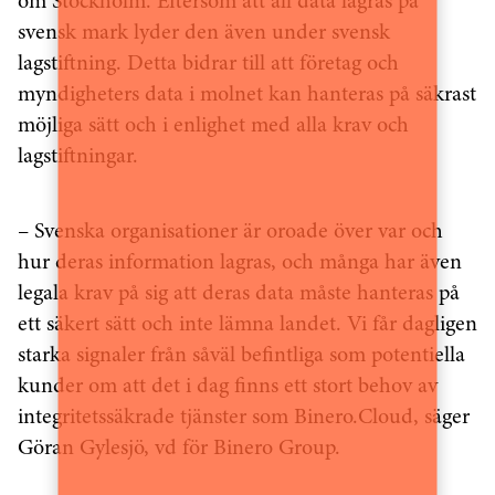
om Stockholm. Eftersom att all data lagras på
svensk mark lyder den även under svensk
lagstiftning. Detta bidrar till att företag och
myndigheters data i molnet kan hanteras på säkrast
möjliga sätt och i enlighet med alla krav och
lagstiftningar.
– Svenska organisationer är oroade över var och
hur deras information lagras, och många har även
legala krav på sig att deras data måste hanteras på
ett säkert sätt och inte lämna landet. Vi får dagligen
starka signaler från såväl befintliga som potentiella
kunder om att det i dag finns ett stort behov av
integritetssäkrade tjänster som Binero.Cloud, säger
Göran Gylesjö, vd för Binero Group.