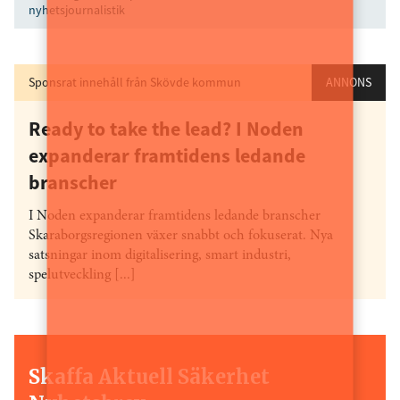
nyhetsjournalistik
Sponsrat innehåll från Skövde kommun
ANNONS
Ready to take the lead? I Noden
expanderar framtidens ledande
branscher
I Noden expanderar framtidens ledande branscher
Skaraborgsregionen växer snabbt och fokuserat. Nya
satsningar inom digitalisering, smart industri,
spelutveckling [...]
Skaffa Aktuell Säkerhet