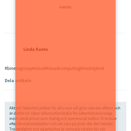
ANNONS
Linda Kante
#binerogroup
#cloud
#cloudcomputing
#molntjänst
Dela artikeln
Aktuell Säkerhet jobbar för alla som vill göra säkrare affärer och
är därför en säker informationskälla för säkerhetsansvariga
inom såväl privat som statlig och kommunal sektor. Vi strävar
efter förstahandskällor och att vara på plats där det händer.
Trovärdighet och opartiskhet är centrala värden för vår