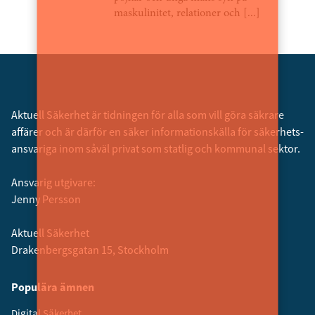
maskulinitet, relationer och [...]
Aktuell Säkerhet är tidningen för alla som vill göra säkrare
affärer och är därför en säker informationskälla för säkerhets­
ansvariga inom såväl privat som statlig och kommunal sektor.
Ansvarig utgivare:
Jenny Persson
Aktuell Säkerhet
Drakenbergsgatan 15, Stockholm
Populära ämnen
Digital Säkerhet