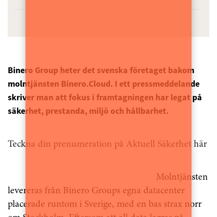
Binero Group heter det svenska företaget bakom
molntjänsten Binero.Cloud. I ett pressmeddelande
skriver man att fokus i framtagningen har legat på
säkerhet, prestanda, miljö och hållbarhet.
Teckna din prenumeration på Aktuell Säkerhet här
Molntjänsten
levereras från Binero Groups egna datacenter
placerade runtom i Sverige, med en bas strax norr