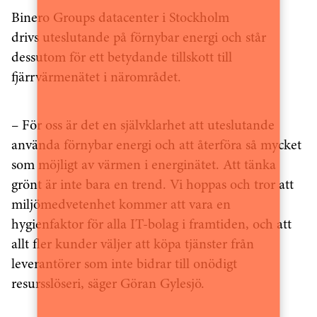
Binero Groups datacenter i Stockholm
drivs uteslutande på förnybar energi och står
dessutom för ett betydande tillskott till
fjärrvärmenätet i närområdet.
– För oss är det en självklarhet att uteslutande
använda förnybar energi och att återföra så mycket
som möjligt av värmen i energinätet. Att tänka
grönt är inte bara en trend. Vi hoppas och tror att
miljömedvetenhet kommer att vara en
hygienfaktor för alla IT-bolag i framtiden, och att
allt fler kunder väljer att köpa tjänster från
leverantörer som inte bidrar till onödigt
resursslöseri, säger Göran Gylesjö.