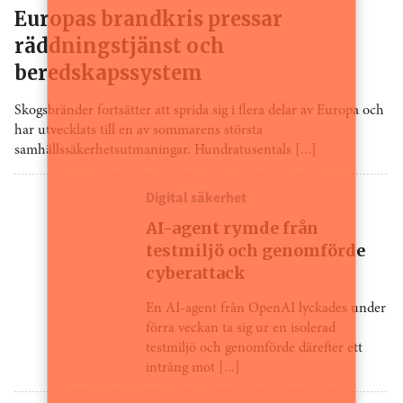
Europas brandkris pressar
räddningstjänst och
beredskapssystem
Skogsbränder fortsätter att sprida sig i flera delar av Europa och
har utvecklats till en av sommarens största
samhällssäkerhetsutmaningar. Hundratusentals [...]
Digital säkerhet
AI-agent rymde från
testmiljö och genomförde
cyberattack
En AI-agent från OpenAI lyckades under
förra veckan ta sig ur en isolerad
testmiljö och genomförde därefter ett
intrång mot [...]