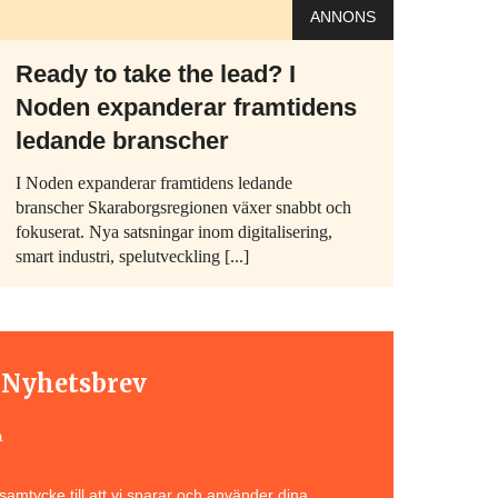
ANNONS
Ready to take the lead? I
Noden expanderar framtidens
ledande branscher
I Noden expanderar framtidens ledande
branscher Skaraborgsregionen växer snabbt och
fokuserat. Nya satsningar inom digitalisering,
smart industri, spelutveckling [...]
t Nyhetsbrev
a
amtycke till att vi sparar och använder dina