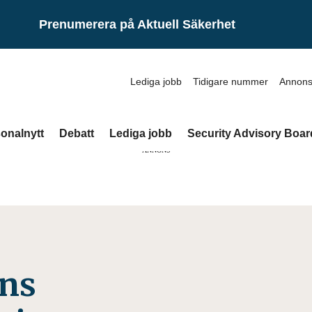
Prenumerera på Aktuell Säkerhet
Lediga jobb
Tidigare nummer
Annons
onalnytt
Debatt
Lediga jobb
Security Advisory Boar
ANNONS
ens