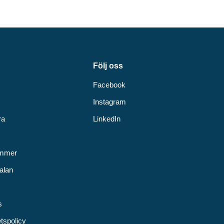
Följ oss
Facebook
Instagram
ra
LinkedIn
v
ummer
alan
s
etspolicy