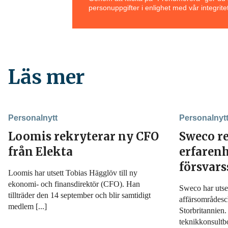
personuppgifter i enlighet med vår integritet
Läs mer
Personalnytt
Personalnyt
Loomis rekryterar ny CFO
Sweco r
från Elekta
erfarenh
försvar
Loomis har utsett Tobias Hägglöv till ny
ekonomi- och finansdirektör (CFO). Han
Sweco har utset
tillträder den 14 september och blir samtidigt
affärsområdesc
medlem [...]
Storbritannien
teknikkonsultbo