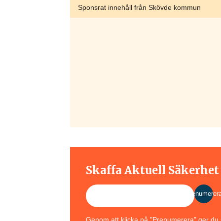
Sponsrat innehåll från Skövde kommun
Skaffa Aktuell Säkerhe
Prenumerer
Genom att klicka på "Prenumerera" ger du s