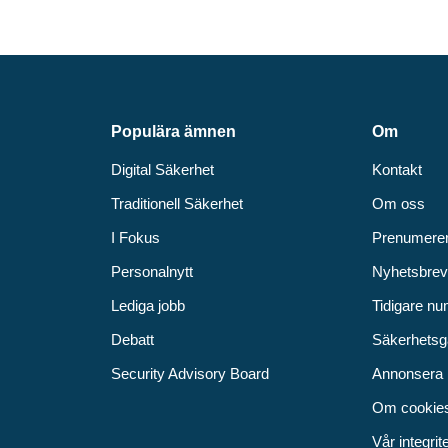
Populära ämnen
Om
Digital Säkerhet
Kontakt
Traditionell Säkerhet
Om oss
I Fokus
Prenumere
Personalnytt
Nyhetsbre
Lediga jobb
Tidigare n
Debatt
Säkerhetsg
Security Advisory Board
Annonsera
Om cookie
Vår integrit