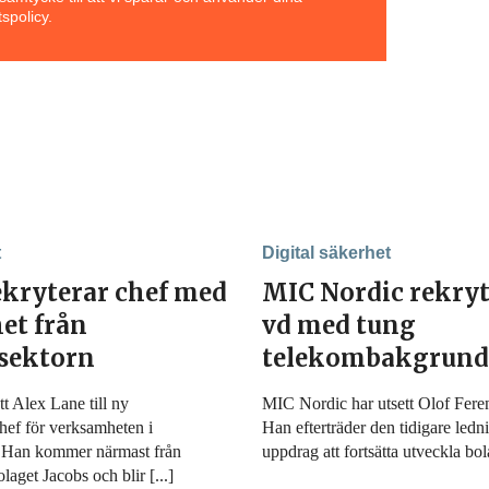
spolicy.
t
Digital säkerhet
ekryterar chef med
MIC Nordic rekryt
et från
vd med tung
ssektorn
telekombakgrund
t Alex Lane till ny
MIC Nordic har utsett Olof Fereni
hef för verksamheten i
Han efterträder den tidigare led
. Han kommer närmast från
uppdrag att fortsätta utveckla bola
laget Jacobs och blir [...]