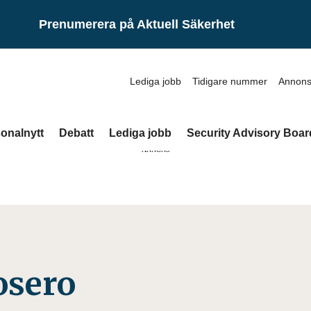
Prenumerera på Aktuell Säkerhet
Lediga jobb
Tidigare nummer
Annons
onalnytt
Debatt
Lediga jobb
Security Advisory Boar
ANNONS
osero