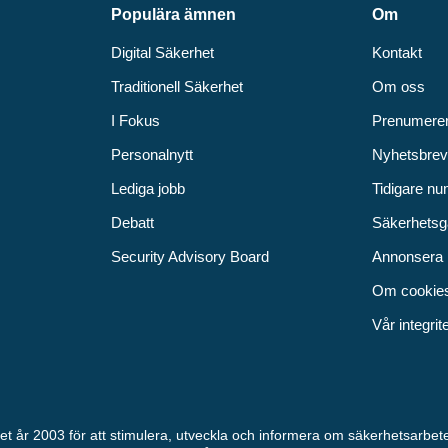
Populära ämnen
Om
Digital Säkerhet
Kontakt
Traditionell Säkerhet
Om oss
I Fokus
Prenumere
Personalnytt
Nyhetsbre
Lediga jobb
Tidigare n
Debatt
Säkerhetsg
Security Advisory Board
Annonsera
Om cookie
Vår integrit
rhet år 2003 för att stimulera, utveckla och informera om säkerhetsarbe