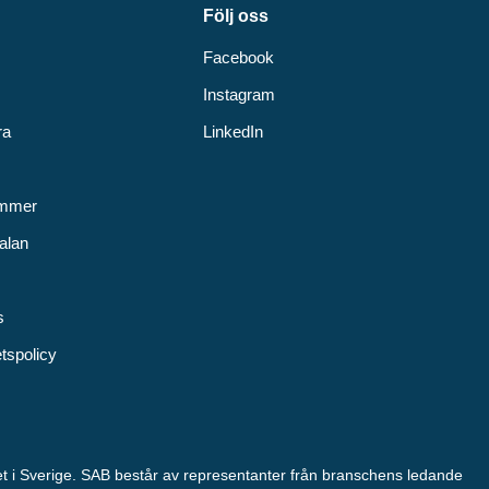
Följ oss
Facebook
Instagram
ra
LinkedIn
v
ummer
alan
s
etspolicy
tet i Sverige. SAB består av representanter från branschens ledande