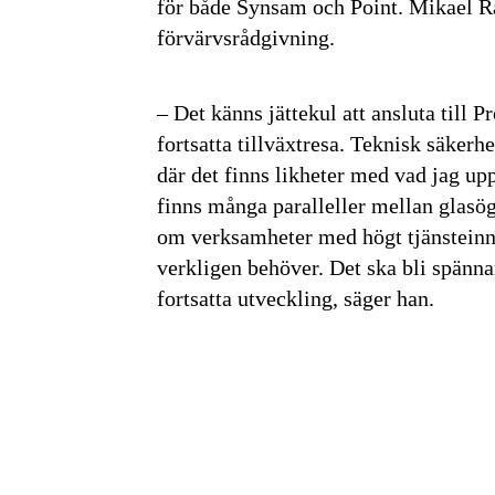
för både Synsam och Point. Mikael R
förvärvsrådgivning.
– Det känns jättekul att ansluta till
fortsatta tillväxtresa. Teknisk säkerh
där det finns likheter med vad jag upp
finns många paralleller mellan glasög
om verksamheter med högt tjänsteinn
verkligen behöver. Det ska bli spänna
fortsatta utveckling, säger han.
Få den 
säkerhe
först