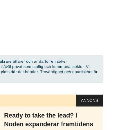
 vårt nyhetsbrev!
Prenumerera
på "Prenumerera" ger du samtycke till att vi
er dina personuppgifter i enlighet med vår
säkrare affärer och är därför en säker
 såväl privat som statlig och kommunal sektor. Vi
å plats där det händer. Trovärdighet och opartiskhet är
ANNONS
Ready to take the lead? I
Noden expanderar framtidens