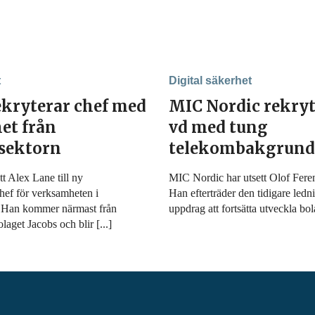
t
Digital säkerhet
ekryterar chef med
MIC Nordic rekryt
et från
vd med tung
ssektorn
telekombakgrund
t Alex Lane till ny
MIC Nordic har utsett Olof Fereni
hef för verksamheten i
Han efterträder den tidigare led
. Han kommer närmast från
uppdrag att fortsätta utveckla bola
laget Jacobs och blir [...]