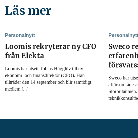
Läs mer
Personalnytt
Personalnyt
Loomis rekryterar ny CFO
Sweco r
från Elekta
erfarenh
försvar
Loomis har utsett Tobias Hägglöv till ny
ekonomi- och finansdirektör (CFO). Han
Sweco har utset
tillträder den 14 september och blir samtidigt
affärsområdesc
medlem [...]
Storbritannien
teknikkonsultbo