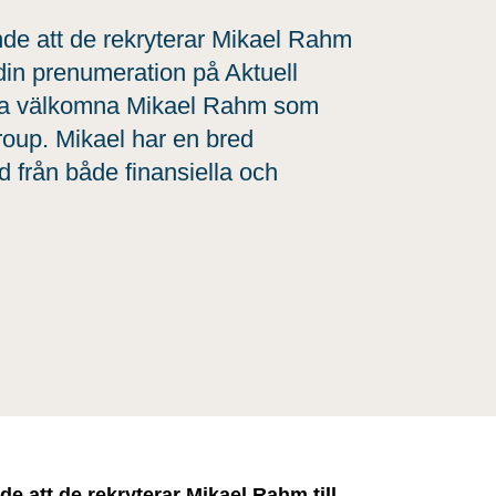
nde att de rekryterar Mikael Rahm
din prenumeration på Aktuell
unna välkomna Mikael Rahm som
oup. Mikael har en bred
rd från både finansiella och
de att de
rekryterar Mikael Rahm till