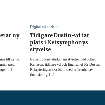
Digital säkerhet
erar ny
Tidigare Dustin-vd tar
plats i Netsymphonys
styrelse
us till ny vd.
Netsymphony stärker sin styrelse med Johan
ningen med
Karlsson, tidigare vd och finanschef för Dustin.
get [...]
Rekryteringen ska bidra med erfarenhet av
finansiering, [...]