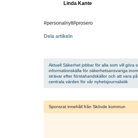
Linda Kante
Anmäl dig till
#personalnytt
#prosero
Dela artikeln
Genom att klicka 
sparar och använd
integritetspolicy.
Aktuell Säkerhet jobbar för alla som vill göra 
informationskälla för säkerhetsansvariga inom
strävar efter förstahandskällor och att vara p
centrala värden för vår nyhetsjournalistik
Sponsrat innehåll från Skövde kommun