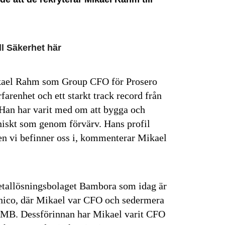
l Säkerhet här
ikael Rahm som Group CFO för Prosero
arenhet och ett starkt track record från
. Han har varit med om att bygga och
aniskt som genom förvärv. Hans profil
sen vi befinner oss i, kommenterar Mikael
allösningsbolaget Bambora som idag är
enico, där Mikael var CFO och sedermera
SMB. Dessförinnan har Mikael varit CFO