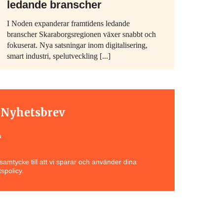
ledande branscher
I Noden expanderar framtidens ledande
branscher Skaraborgsregionen växer snabbt och
fokuserat. Nya satsningar inom digitalisering,
smart industri, spelutveckling [...]
t Nyhetsbrev
a
amtycke till att vi sparar och använder dina
spolicy.