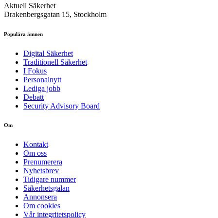
Aktuell Säkerhet
Drakenbergsgatan 15, Stockholm
Populära ämnen
Digital Säkerhet
Traditionell Säkerhet
I Fokus
Personalnytt
Lediga jobb
Debatt
Security Advisory Board
Om
Kontakt
Om oss
Prenumerera
Nyhetsbrev
Tidigare nummer
Säkerhetsgalan
Annonsera
Om cookies
Vår integritetspolicy