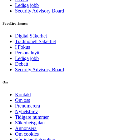
Lediga jobb
Security Advisory Board
Populära ämnen
Digital Säkerhet
Traditionell Säkerhet
I Fokus
Personalnytt
Lediga jobb
Debatt
Security Advisory Board
Om
Kontakt
Om oss
Prenumerera
Nyhetsbrev
Tidigare nummer
Säkerhetsgalan
Annonsera
Om cookies
Vår integritetspolicy