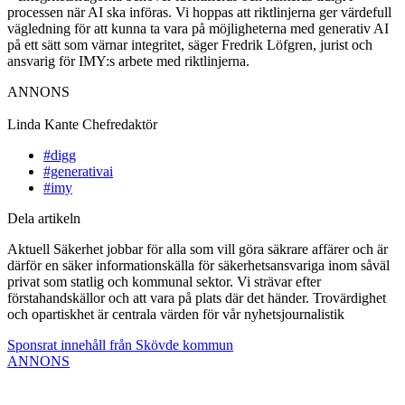
processen när AI ska införas. Vi hoppas att riktlinjerna ger värdefull
vägledning för att kunna ta vara på möjligheterna med generativ AI
på ett sätt som värnar integritet, säger Fredrik Löfgren, jurist och
ansvarig för IMY:s arbete med riktlinjerna.
ANNONS
Linda Kante
Chefredaktör
#digg
#generativai
#imy
Dela artikeln
Aktuell Säkerhet jobbar för alla som vill göra säkrare affärer och är
därför en säker informationskälla för säkerhetsansvariga inom såväl
privat som statlig och kommunal sektor. Vi strävar efter
förstahandskällor och att vara på plats där det händer. Trovärdighet
och opartiskhet är centrala värden för vår nyhetsjournalistik
Sponsrat innehåll från Skövde kommun
ANNONS