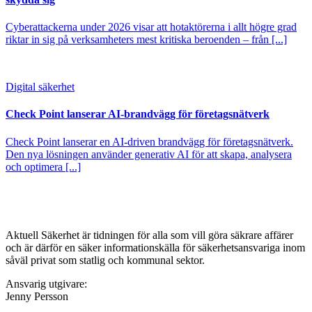
Cyberattackerna under 2026 visar att hotaktörerna i allt högre grad
riktar in sig på verksamheters mest kritiska beroenden – från [...]
Digital säkerhet
Check Point lanserar AI-brandvägg för företagsnätverk
Check Point lanserar en AI-driven brandvägg för företagsnätverk.
Den nya lösningen använder generativ AI för att skapa, analysera
och optimera [...]
Aktuell Säkerhet är tidningen för alla som vill göra säkrare affärer
och är därför en säker informationskälla för säkerhets­ansvariga inom
såväl privat som statlig och kommunal sektor.
Ansvarig utgivare:
Jenny Persson