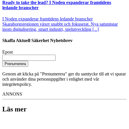
Ready to take the lead? I Noden expanderar framtidens
ledande branscher
I Noden expanderar framtidens ledande branscher
Skaraborgsregionen växer snabbt och fokuserat. Nya satsningar
inom digitalisering, smart industri, spelutveckling [...]
Skaffa Aktuell Säkerhet Nyhetsbrev
Epost
Prenumerera
Genom att klicka på "Prenumerera" ger du samtycke till att vi sparar
och använder dina personuppgifter i enlighet med vår
integritetspolicy.
ANNONS
Läs mer