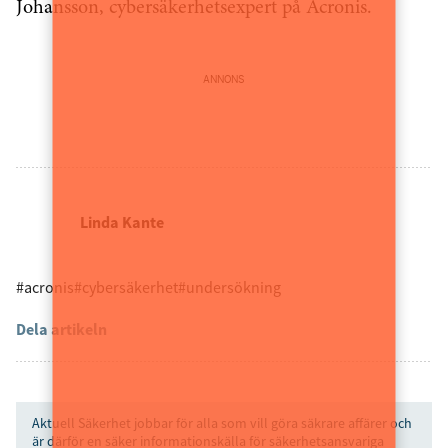
Johansson, cybersäkerhetsexpert på Acronis.
ANNONS
Linda Kante
#acronis
#cybersäkerhet
#undersökning
Dela artikeln
Aktuell Säkerhet jobbar för alla som vill göra säkrare affärer och
är därför en säker informationskälla för säkerhetsansvariga