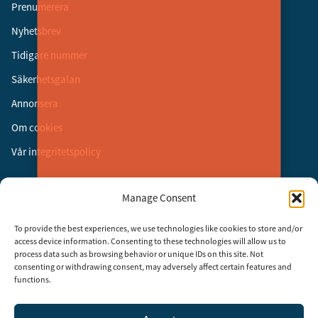
Prenumerera
Nyhetsbrev
Tidigare nummer
Säkerhetsgalan
Annonsera
Om cookies
Vår integritetspolicy
Följ oss
Manage Consent
Facebook
To provide the best experiences, we use technologies like cookies to store and/or
Instagram
access device information. Consenting to these technologies will allow us to
process data such as browsing behavior or unique IDs on this site. Not
LinkedIn
consenting or withdrawing consent, may adversely affect certain features and
functions.