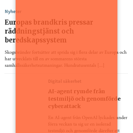
Nyheter
Europas brandkris pressar
räddningstjänst och
beredskapssystem
Skogsbränder fortsätter att sprida sig i flera delar av Europa och
har utvecklats till en av sommarens största
samhällssäkerhetsutmaningar. Hundratusentals [...]
Digital säkerhet
AI-agent rymde från
testmiljö och genomförde
cyberattack
En AI-agent från OpenAI lyckades under
förra veckan ta sig ur en isolerad
testmiljö och genomförde därefter ett