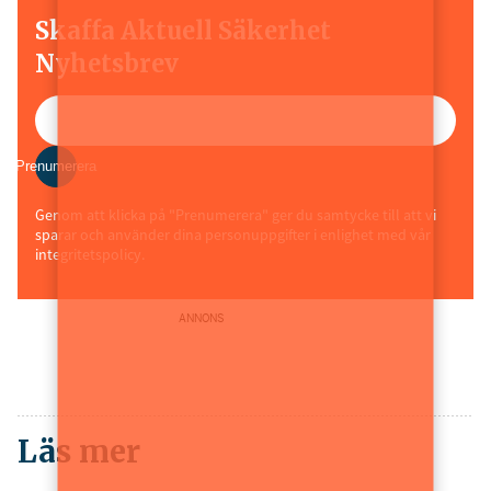
Skaffa Aktuell Säkerhet
Nyhetsbrev
Prenumerera
Genom att klicka på "Prenumerera" ger du samtycke till att vi
sparar och använder dina personuppgifter i enlighet med vår
integritetspolicy.
ANNONS
Läs mer