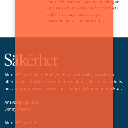
Jämställdhetsmyndigheten i uppdrag att
undersöka hur sociala medier påverkar
pojkar och unga mäns syn på
maskulinitet, relationer och [...]
Aktuell Säkerhet är tidningen för alla som vill göra säkrare
affärer och är därför en säker informationskälla för säkerhets­
ansvariga inom såväl privat som statlig och kommunal sektor.
Ansvarig utgivare:
Jenny Persson
Aktuell Säkerhet