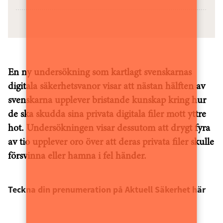
En ny undersökning som kartlagt svenskarnas
digitala säkerhetsvanor visar att nästan hälften av
svenskarna upplever bristande kunskap kring hur
de ska skudda sina privata digitala filer mott yttre
hot. Undersökningen visar dessutom att drygt fyra
av tio upplever oro över att deras privata filer skulle
försvinna eller hamna i fel händer.
Teckna din prenumeration på Aktuell Säkerhet här