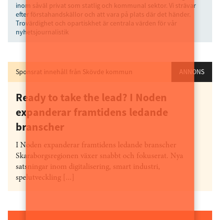
inom såväl privat som statlig och kommunal sektor. Vi strävar
efter förstahandskällor och att vara på plats där det händer.
Trovärdighet och opartiskhet är centrala värden för vår
nyhetsjournalistik
Sponsrat innehåll från Skövde kommun
ANNONS
Ready to take the lead? I Noden
expanderar framtidens ledande
branscher
I Noden expanderar framtidens ledande branscher
Skaraborgsregionen växer snabbt och fokuserat. Nya
satsningar inom digitalisering, smart industri,
spelutveckling [...]