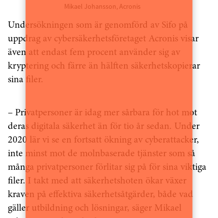
Mikael Johansson, Acronis
Undersökningen som är genomförd av Sifo på
uppdrag av cybersäkerhetsföretaget Acronis visar
även att endast fem procent använder sig av
kryptering och färre än hälften säkerhetskopierar
sina filer.
– Privatpersoner är idag mer sårbara för hot mot
deras digitala säkerhet än för tio år sedan. Under
2020 lär vi se en fortsatt ökning av cyberattacker,
inte minst mot de molnbaserade tjänster som så
många privatpersoner förlitar sig på för sina viktiga
filer. I takt med att säkerhetshoten ökar växer
kraven på effektiva säkerhetsåtgärder, både vad
gäller utbildning och lösningar, säger Mikael