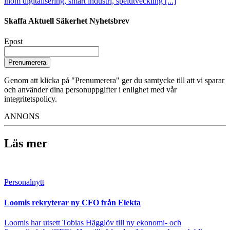
inom digitalisering, smart industri, spelutveckling [...]
Skaffa Aktuell Säkerhet Nyhetsbrev
Epost
Prenumerera
Genom att klicka på "Prenumerera" ger du samtycke till att vi sparar
och använder dina personuppgifter i enlighet med vår
integritetspolicy.
ANNONS
Läs mer
Personalnytt
Loomis rekryterar ny CFO från Elekta
Loomis har utsett Tobias Hägglöv till ny ekonomi- och