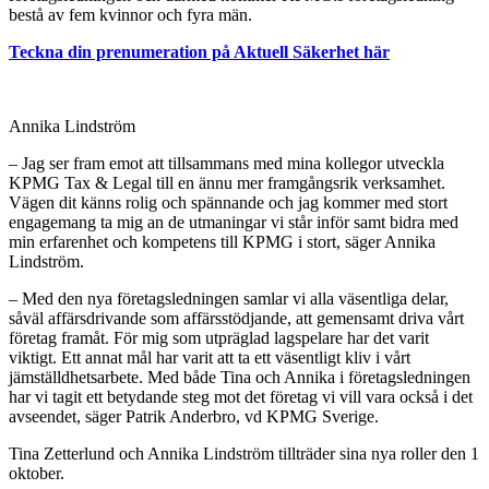
bestå av fem kvinnor och fyra män.
Teckna din prenumeration på Aktuell Säkerhet här
Annika Lindström
– Jag ser fram emot att tillsammans med mina kollegor utveckla
KPMG Tax & Legal till en ännu mer framgångsrik verksamhet.
Vägen dit känns rolig och spännande och jag kommer med stort
engagemang ta mig an de utmaningar vi står inför samt bidra med
min erfarenhet och kompetens till KPMG i stort, säger Annika
Lindström.
– Med den nya företagsledningen samlar vi alla väsentliga delar,
såväl affärsdrivande som affärsstödjande, att gemensamt driva vårt
företag framåt. För mig som utpräglad lagspelare har det varit
viktigt. Ett annat mål har varit att ta ett väsentligt kliv i vårt
jämställdhetsarbete. Med både Tina och Annika i företagsledningen
har vi tagit ett betydande steg mot det företag vi vill vara också i det
avseendet, säger Patrik Anderbro, vd KPMG Sverige.
Tina Zetterlund och Annika Lindström tillträder sina nya roller den 1
oktober.