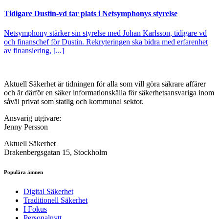
Tidigare Dustin-vd tar plats i Netsymphonys styrelse
Netsymphony stärker sin styrelse med Johan Karlsson, tidigare vd
och finanschef för Dustin. Rekryteringen ska bidra med erfarenhet
av finansiering, [...]
Aktuell Säkerhet är tidningen för alla som vill göra säkrare affärer
och är därför en säker informationskälla för säkerhets­ansvariga inom
såväl privat som statlig och kommunal sektor.
Ansvarig utgivare:
Jenny Persson
Aktuell Säkerhet
Drakenbergsgatan 15, Stockholm
Populära ämnen
Digital Säkerhet
Traditionell Säkerhet
I Fokus
Personalnytt