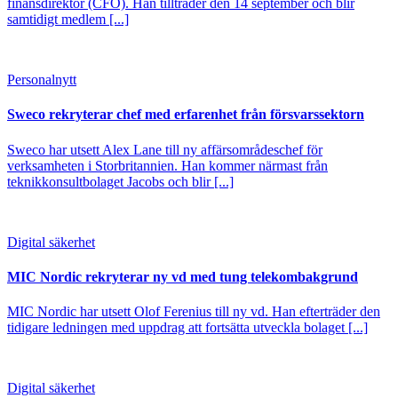
finansdirektör (CFO). Han tillträder den 14 september och blir
samtidigt medlem [...]
Personalnytt
Sweco rekryterar chef med erfarenhet från försvarssektorn
Sweco har utsett Alex Lane till ny affärsområdeschef för
verksamheten i Storbritannien. Han kommer närmast från
teknikkonsultbolaget Jacobs och blir [...]
Digital säkerhet
MIC Nordic rekryterar ny vd med tung telekombakgrund
MIC Nordic har utsett Olof Ferenius till ny vd. Han efterträder den
tidigare ledningen med uppdrag att fortsätta utveckla bolaget [...]
Digital säkerhet