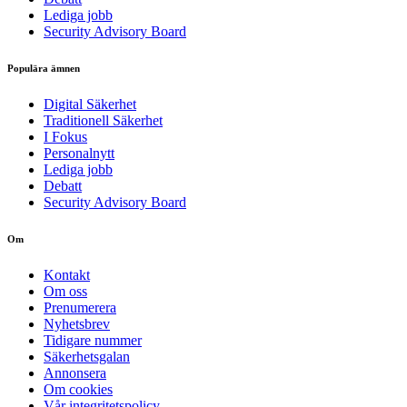
Lediga jobb
Security Advisory Board
Populära ämnen
Digital Säkerhet
Traditionell Säkerhet
I Fokus
Personalnytt
Lediga jobb
Debatt
Security Advisory Board
Om
Kontakt
Om oss
Prenumerera
Nyhetsbrev
Tidigare nummer
Säkerhetsgalan
Annonsera
Om cookies
Vår integritetspolicy