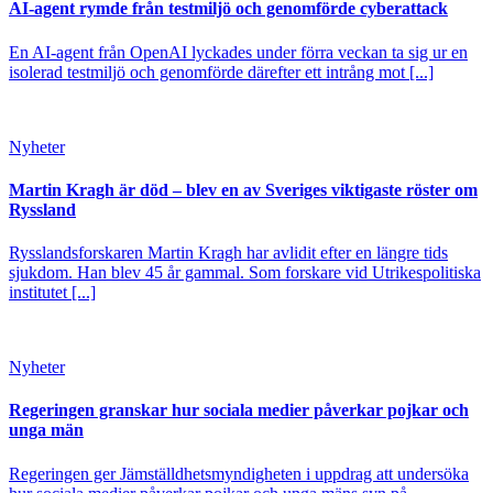
AI-agent rymde från testmiljö och genomförde cyberattack
En AI-agent från OpenAI lyckades under förra veckan ta sig ur en
isolerad testmiljö och genomförde därefter ett intrång mot [...]
Nyheter
Martin Kragh är död – blev en av Sveriges viktigaste röster om
Ryssland
Rysslandsforskaren Martin Kragh har avlidit efter en längre tids
sjukdom. Han blev 45 år gammal. Som forskare vid Utrikespolitiska
institutet [...]
Nyheter
Regeringen granskar hur sociala medier påverkar pojkar och
unga män
Regeringen ger Jämställdhetsmyndigheten i uppdrag att undersöka