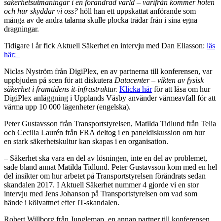
säkerhetsutmaningar i en
förändrad värld – varifrån kommer hoten
och hur skyddar vi oss?
höll han ett uppskattat anförande som
många av de andra talarna skulle plocka trådar från i sina egna
dragningar.
Tidigare i år fick Aktuell Säkerhet en intervju med Dan Eliasson:
läs
här:
Niclas Nyström från DigiPlex, en av partnerna till konferensen, var
uppbjuden på scen för att diskutera
Datacenter – vikten av fysisk
säkerhet i framtidens it-infrastruktur.
Klicka här
för att läsa om hur
DigiPlex anläggning i Upplands Väsby använder värmeavfall för att
värma upp 10 000 lägenheter (engelska).
Peter Gustavsson från Transportstyrelsen, Matilda Tidlund från Telia
och Cecilia Laurén från FRA deltog i en paneldiskussion om hur
en stark säkerhetskultur kan skapas i en organisation.
– Säkerhet ska vara en del av lösningen, inte en del av problemet,
sade bland annat Matilda Tidlund. Peter Gustavsson kom med en hel
del insikter om hur arbetet på Transportstyrelsen förändrats sedan
skandalen 2017. I Aktuell Säkerhet nummer 4 gjorde vi en stor
intervju med Jens Johanson på Transportstyrelsen om vad som
hände i kölvattnet efter IT-skandalen.
Robert Willborg från Junglemap, en annan partner till konferensen,