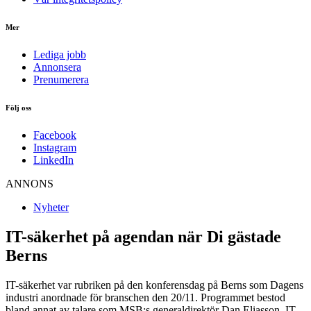
Mer
Lediga jobb
Annonsera
Prenumerera
Följ oss
Facebook
Instagram
LinkedIn
ANNONS
Nyheter
IT-säkerhet på agendan när Di gästade
Berns
IT-säkerhet var rubriken på den konferensdag på Berns som Dagens
industri anordnade för branschen den 20/11. Programmet bestod
bland annat av talare som MSB:s generaldirektör Dan Eliasson, IT-