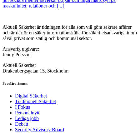
hur sociala medier påverkar pojkar och unga mäns syn på
maskulinitet, relationer och [...]
Aktuell Säkerhet är tidningen för alla som vill göra säkrare affärer
och är därför en säker informationskälla för säkerhets­ansvariga inom
såväl privat som statlig och kommunal sektor.
Ansvarig utgivare:
Jenny Persson
Aktuell Säkerhet
Drakenbergsgatan 15, Stockholm
Populära ämnen
Digital Säkerhet
Traditionell Säkerhet
I Fokus
Personalnytt
Lediga jobb
Debatt
Security Advisory Board