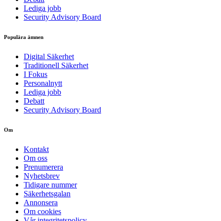
Lediga jobb
Security Advisory Board
Populära ämnen
Digital Säkerhet
Traditionell Säkerhet
I Fokus
Personalnytt
Lediga jobb
Debatt
Security Advisory Board
Om
Kontakt
Om oss
Prenumerera
Nyhetsbrev
Tidigare nummer
Säkerhetsgalan
Annonsera
Om cookies
Vår integritetspolicy