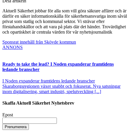
Dela artikeln
Aktuell Säkerhet jobbar för alla som vill göra säkrare affärer och är
därför en säker informationskälla för säkerhetsansvariga inom såväl
privat som statlig och kommunal sektor. Vi strävar efter
förstahandskällor och att vara på plats där det händer. Trovärdighet
och opartiskhet är centrala värden för vår nyhetsjournalistik
Sponsrat innehåll från Skövde kommun
ANNONS
Ready to take the lead? I Noden expanderar framtidens
ledande branscher
I Noden expanderar framtidens ledande branscher
Skaraborgsregionen växer snabbt och fokuserat. Nya satsningar
inom digitalisering, smart industri, spelutveckling [...]
Skaffa Aktuell Säkerhet Nyhetsbrev
Epost
Prenumerera