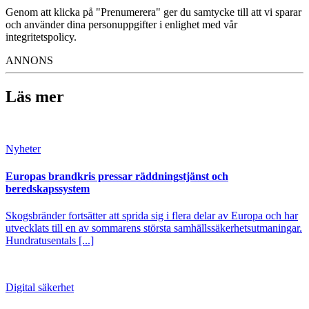
Genom att klicka på "Prenumerera" ger du samtycke till att vi sparar
och använder dina personuppgifter i enlighet med vår
integritetspolicy.
ANNONS
Läs mer
Nyheter
Europas brandkris pressar räddningstjänst och
beredskapssystem
Skogsbränder fortsätter att sprida sig i flera delar av Europa och har
utvecklats till en av sommarens största samhällssäkerhetsutmaningar.
Hundratusentals [...]
Digital säkerhet